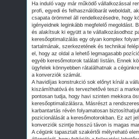
Ha induló vagy már működő vállalkozással ren
profi, egyedi és felhasználóbarát weboldalt, 
csapata örömmel áll rendelkezésedre, hogy k
igényeidnek leginkább megfelelő megoldást. Be
és alakítsuk ki együtt a te vállalkozásodhoz 
keresőoptimalizálás egy olyan komplex folyam
tartalmának, szerkezetének és technikai felépí
el, hogy az oldal a lehető legmagasabb pozíc
egyéb keresőmotorok találati listáin. Ennek k
ügyfelek könnyebben rátalálhatnak a cégünkre
a konverziók számát.
A havidíjas konstrukció sok előnyt kínál a vá
kiszámíthatóvá és tervezhetővé teszi a marke
pontosan tudja, hogy havi szinten mekkora öss
keresőoptimalizálásra. Másrészt a rendszeres
karbantartás révén folyamatosan biztosíthatju
pozicionálását a keresőmotorokban. Ez azt jele
konverziók szintje hosszú távon is magas ma
A cégünk tapasztalt szakértői mélyreható el