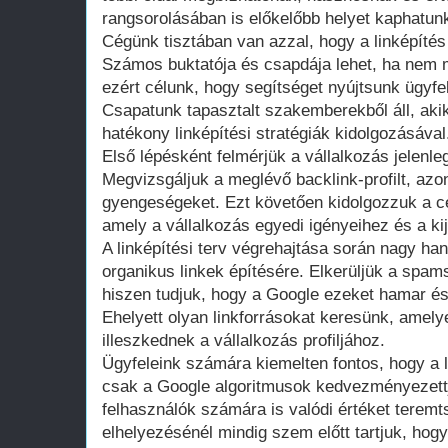
rangsorolásában is előkelőbb helyet kaphatun
Cégünk tisztában van azzal, hogy a linképíté
Számos buktatója és csapdája lehet, ha nem
ezért célunk, hogy segítséget nyújtsunk ügyf
Csapatunk tapasztalt szakemberekből áll, aki
hatékony linképítési stratégiák kidolgozásával
Első lépésként felmérjük a vállalkozás jelenleg
Megvizsgáljuk a meglévő backlink-profilt, azo
gyengeségeket. Ezt követően kidolgozzuk a cél
amely a vállalkozás egyedi igényeihez és a kij
A linképítési terv végrehajtása során nagy ha
organikus linkek építésére. Elkerüljük a spam
hiszen tudjuk, hogy a Google ezeket hamar ész
Ehelyett olyan linkforrásokat keresünk, amely
illeszkednek a vállalkozás profiljához.
Ügyfeleink számára kiemelten fontos, hogy a l
csak a Google algoritmusok kedvezményezett
felhasználók számára is valódi értéket teremt
elhelyezésénél mindig szem előtt tartjuk, hogy