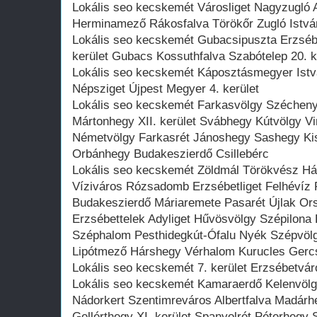
Lokális seo kecskemét Városliget Nagyzugló 
Herminamező Rákosfalva Törökőr Zugló István
Lokális seo kecskemét Gubacsipuszta Erzsébe
kerület Gubacs Kossuthfalva Szabótelep 20. k
Lokális seo kecskemét Káposztásmegyer Istvá
Népsziget Újpest Megyer 4. kerület
Lokális seo kecskemét Farkasvölgy Szécheny
Mártonhegy XII. kerület Svábhegy Kútvölgy Vi
Németvölgy Farkasrét Jánoshegy Sashegy Kis
Orbánhegy Budakeszierdő Csillebérc
Lokális seo kecskemét Zöldmál Törökvész Hárs
Víziváros Rózsadomb Erzsébetliget Felhévíz 
Budakeszierdő Máriaremete Pasarét Újlak Or
Erzsébettelek Adyliget Hűvösvölgy Szépilona
Széphalom Pesthidegkút-Ófalu Nyék Szépvölg
Lipótmező Hárshegy Vérhalom Kurucles Gerc
Lokális seo kecskemét 7. kerület Erzsébetváro
Lokális seo kecskemét Kamaraerdő Kelenvöl
Nádorkert Szentimreváros Albertfalva Madárh
Gellérthegy XI. kerület Spanyolrét Péterhegy