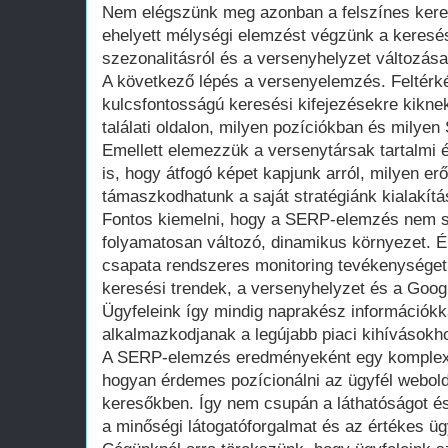
Nem elégszünk meg azonban a felszínes kere
ehelyett mélységi elemzést végzünk a keresés
szezonalitásról és a versenyhelyzet változásai
A következő lépés a versenyelemzés. Feltérk
kulcsfontosságú keresési kifejezésekre kikne
találati oldalon, milyen pozíciókban és milye
Emellett elemezzük a versenytársak tartalmi 
is, hogy átfogó képet kapjunk arról, milyen 
támaszkodhatunk a saját stratégiánk kialakítá
Fontos kiemelni, hogy a SERP-elemzés nem s
folyamatosan változó, dinamikus környezet. 
csapata rendszeres monitoring tevékenysége
keresési trendek, a versenyhelyzet és a Googl
Ügyfeleink így mindig naprakész információkk
alkalmazkodjanak a legújabb piaci kihívásokh
A SERP-elemzés eredményeként egy komplex, 
hogyan érdemes pozícionálni az ügyfél webold
keresőkben. Így nem csupán a láthatóságot és
a minőségi látogatóforgalmat és az értékes ügy