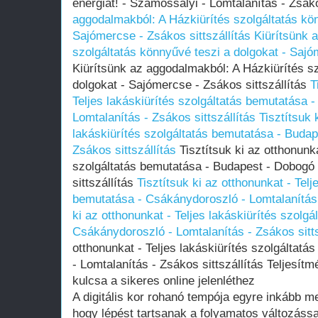
energiát! - Szamossályi - Lomtalanítás - Zsáko
aggodalmakból: A Házkiürítés szolgáltatás kön
Sajómercse - Zsákos sittszállítás
Kiürítsünk 
szolgáltatás könnyűvé teszi a dolgokat - Sajó
Kiürítsünk az aggodalmakból: A Házkiürítés sz
dolgokat - Sajómercse - Zsákos sittszállítás
T
Teljes lakáskiürítés szolgáltatás bemutatása 
Lomtalanítás - Zsákos sittszállítás
Tisztítsuk 
lakáskiürítés szolgáltatás bemutatása - Budap
Zsákos sittszállítás
Tisztítsuk ki az otthonunka
szolgáltatás bemutatása - Budapest - Dobogó 
sittszállítás
Tisztítsuk ki az otthonunkat - Telj
bemutatása - Csákánydoroszló - Lomtalanítás -
ki az otthonunkat - Teljes lakáskiürítés szolg
Csákánydoroszló - Lomtalanítás - Zsákos sitts
otthonunkat - Teljes lakáskiürítés szolgáltat
- Lomtalanítás - Zsákos sittszállítás Teljesí
kulcsa a sikeres online jelenléthez
A digitális kor rohanó tempója egyre inkább me
hogy lépést tartsanak a folyamatos változássa