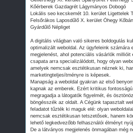
Kőérberek Gazdagrét Lágymányos Dobogó
Lokális seo kecskemét 10. kerület Ligettelek 
Felsőrákos Laposdűlő X. kerület Óhegy Kőbán
Gyárdűlő Népliget
A digitális világban való sikeres boldogulás kul
optimalizált weboldal. Az ügyfeleink számára ez
megjelenést, ahol potenciális vásárlók millióit
csapata arra specializálódott, hogy olyan web
amelyek nemcsak esztétikusan néznek ki, ha
marketingteljesítményre is képesek.
Manapság a weboldal gyakran az első benyomá
kapnak az emberek. Ezért kritikus fontosságú,
megragadja a látogatók figyelmét, és ösztönö
böngésszék az oldalt. A Cégünk tapasztalt web
feladatot tűzték ki maguk elé: olyan weboldala
nemcsak esztétikusan tetszetősek, hanem kön
lehető legkedvezőbb felhasználói élményt nyúj
De a látványos megjelenés önmagában még ne