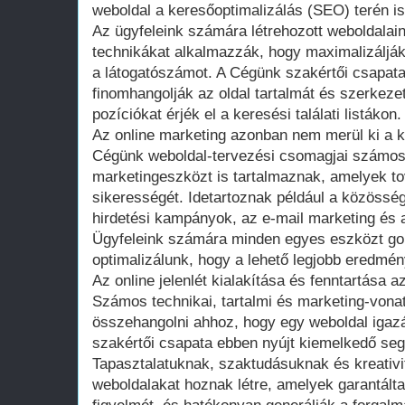
weboldal a keresőoptimalizálás (SEO) terén is
Az ügyfeleink számára létrehozott weboldala
technikákat alkalmazzák, hogy maximalizálják
a látogatószámot. A Cégünk szakértői csapat
finomhangolják az oldal tartalmát és szerkeze
pozíciókat érjék el a keresési találati listákon.
Az online marketing azonban nem merül ki a k
Cégünk weboldal-tervezési csomagjai számo
marketingeszközt is tartalmaznak, amelyek to
sikerességét. Idetartoznak például a közösség
hirdetési kampányok, az e-mail marketing és a
Ügyfeleink számára minden egyes eszközt g
optimalizálunk, hogy a lehető legjobb eredmény
Az online jelenlét kialakítása és fenntartása 
Számos technikai, tartalmi és marketing-vona
összehangolni ahhoz, hogy egy weboldal igaz
szakértői csapata ebben nyújt kiemelkedő segí
Tapasztalatuknak, szaktudásuknak és kreativ
weboldalakat hoznak létre, amelyek garantálta