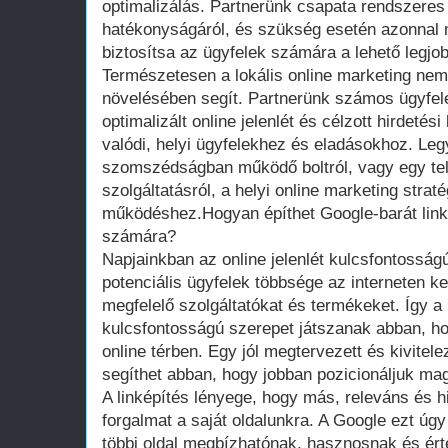
optimalizálás. Partnerünk csapata rendszeres
hatékonyságáról, és szükség esetén azonnal m
biztosítsa az ügyfelek számára a lehető legj
Természetesen a lokális online marketing nem
növelésében segít. Partnerünk számos ügyfele
optimalizált online jelenlét és célzott hirdet
valódi, helyi ügyfelekhez és eladásokhoz. Le
szomszédságban működő boltról, vagy egy telj
szolgáltatásról, a helyi online marketing strat
működéshez.Hogyan építhet Google-barát link
számára?
Napjainkban az online jelenlét kulcsfontossá
potenciális ügyfelek többsége az interneten 
megfelelő szolgáltatókat és termékeket. Így a
kulcsfontosságú szerepet játszanak abban, ho
online térben. Egy jól megtervezett és kivitelez
segíthet abban, hogy jobban pozicionáljuk magu
A linképítés lényege, hogy más, releváns és hi
forgalmat a saját oldalunkra. A Google ezt úgy
többi oldal megbízhatónak, hasznosnak és ért