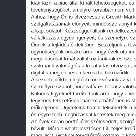
kiaknázni a piac által kínált lehetőségeket, és
tevékenységüket, amelyre korábban nem volt 
Ahhoz, hogy Ön is élvezhesse a Growth Mark
szolgáltatásainak előnyeit, mindössze annyit k
a kapcsolatot. Készséggel állunk rendelkezé
vállalkozása egyedi igényeit, és személyre s
Önnek a fejlődés érdekében. Beszéljünk a tov
ügynökségünk büszke arra, hogy évek óta inn
megoldásokat kínál vállalkozásoknak és szer
szakmai kiválóság és a kreativitás ötvözete,
digitális megjelenésen keresztül tükröződik.
A kezdeti időkben legfőbb törekvésünk az vo
személyre szabott, innovatív és felhasználóba
Különös figyelmet fordítottunk arra, hogy a we
legyenek tetszetősek, hanem a háttérben is st
működjenek. Ügyfeleink hamar felismerték a mi
és egyre több megbízással kerestek meg mink
Az évek során portfóliónk szélesedett, szolgál
bővült. Mára a webfejlesztésen túl, teljes körű
magunkat. Grafikai tervezéstől kezdve, a közö