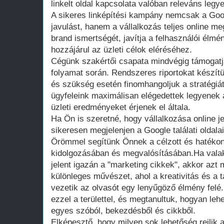
linkelt oldal kapcsolata valóban releváns legy
A sikeres linképítési kampány nemcsak a Goo
javulást, hanem a vállalkozás teljes online meg
brand ismertségét, javítja a felhasználói élm
hozzájárul az üzleti célok eléréséhez.
Cégünk szakértői csapata mindvégig támogatja 
folyamat során. Rendszeres riportokat készít
és szükség esetén finomhangoljuk a stratégiát
ügyfeleink maximálisan elégedettek legyenek a
üzleti eredményeket érjenek el általa.
Ha Ön is szeretné, hogy vállalkozása online j
sikeresen megjelenjen a Google találati oldal
Örömmel segítünk Önnek a célzott és hatékony
kidolgozásában és megvalósításában.Ha valaki
jelent igazán a "marketing cikkek", akkor az
különleges művészet, ahol a kreativitás és a
vezetik az olvasót egy lenyűgöző élmény felé.
ezzel a területtel, és megtanultuk, hogyan leh
egyes szóból, bekezdésből és cikkből.
Elképesztő, hogy milyen sok lehetőség rejlik 