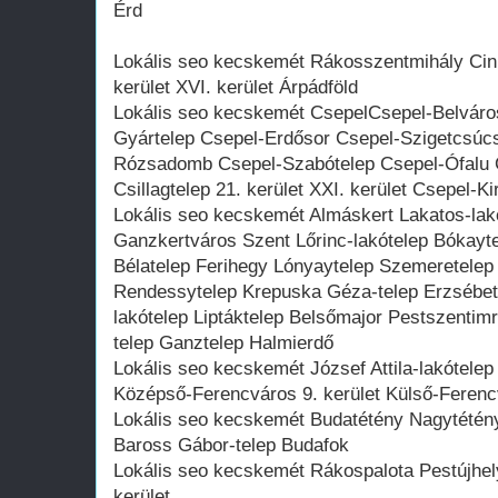
Érd
Lokális seo kecskemét Rákosszentmihály Cin
kerület XVI. kerület Árpádföld
Lokális seo kecskemét CsepelCsepel-Belváro
Gyártelep Csepel-Erdősor Csepel-Szigetcsúc
Rózsadomb Csepel-Szabótelep Csepel-Ófalu 
Csillagtelep 21. kerület XXI. kerület Csepel-K
Lokális seo kecskemét Almáskert Lakatos-lakó
Ganzkertváros Szent Lőrinc-lakótelep Bókaytel
Bélatelep Ferihegy Lónyaytelep Szemeretelep
Rendessytelep Krepuska Géza-telep Erzsébett
lakótelep Liptáktelep Belsőmajor Pestszentimr
telep Ganztelep Halmierdő
Lokális seo kecskemét József Attila-lakótelep
Középső-Ferencváros 9. kerület Külső-Feren
Lokális seo kecskemét Budatétény Nagytétény 
Baross Gábor-telep Budafok
Lokális seo kecskemét Rákospalota Pestújhely
kerület