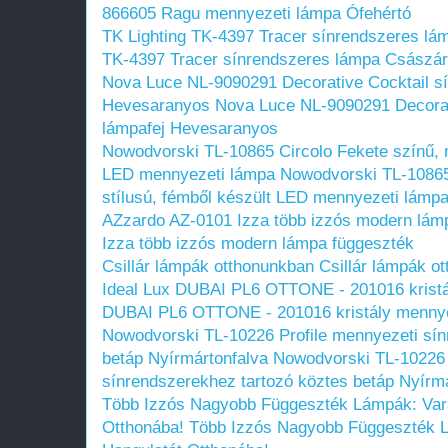
866605 Ragu mennyezeti lámpa Ófehértó
TK Lighting TK-4397 Tracer sínrendszeres lá
TK-4397 Tracer sínrendszeres lámpa Császár
Nova Luce NL-9090291 Decorative Cocktail s
Hevesaranyos
Nova Luce NL-9090291 Decorat
lámpafej Hevesaranyos
Nowodvorski TL-10865 Circolo Fekete színű, m
LED mennyezeti lámpa
Nowodvorski TL-10865
stílusú, fémből készült LED mennyezeti lámp
AZzardo AZ-0101 Izza több izzós modern lám
Izza több izzós modern lámpa függeszték
Csillár lámpák otthonunkban
Csillár lámpák o
Ideal Lux DUBAI PL6 OTTONE - 201016 krist
DUBAI PL6 OTTONE - 201016 kristály menny
Nowodvorski TL-10226 Profile mennyezeti sín
betáp Nyírmártonfalva
Nowodvorski TL-10226 
sínrendszerekhez tartozó köztes betáp Nyírm
Több Izzós Nagyobb Függeszték Lámpák: Vará
Otthonába!
Több Izzós Nagyobb Függeszték L