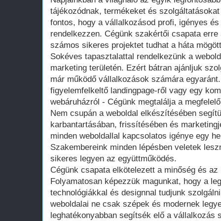
tájékozódnak, termékeket és szolgáltatásoka
fontos, hogy a vállalkozásod profi, igényes és
rendelkezzen. Cégünk szakértői csapata erre a
számos sikeres projektet tudhat a háta mögött
Sokéves tapasztalattal rendelkezünk a webolda
marketing területén. Ezért bátran ajánljuk szol
már működő vállalkozások számára egyaránt.
figyelemfelkeltő landingpage-ről vagy egy komp
webáruházról - Cégünk megtalálja a megfelelő
Nem csupán a weboldal elkészítésében segít
karbantartásában, frissítésében és marketingj
minden weboldallal kapcsolatos igénye egy h
Szakembereink minden lépésben veletek les
sikeres legyen az együttműködés.
Cégünk csapata elkötelezett a minőség és az 
Folyamatosan képezzük magunkat, hogy a leg
technológiákkal és designnal tudjunk szolgálni
weboldalai ne csak szépek és modernek legy
leghatékonyabban segítsék elő a vállalkozás s