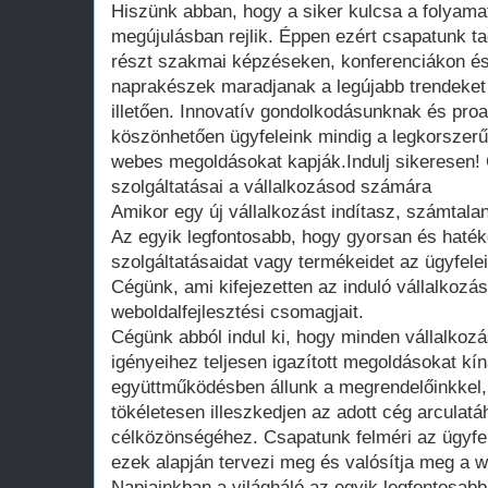
Hiszünk abban, hogy a siker kulcsa a folyama
megújulásban rejlik. Éppen ezért csapatunk t
részt szakmai képzéseken, konferenciákon é
naprakészek maradjanak a legújabb trendeket
illetően. Innovatív gondolkodásunknak és pro
köszönhetően ügyfeleink mindig a legkorszerű
webes megoldásokat kapják.Indulj sikeresen! 
szolgáltatásai a vállalkozásod számára
Amikor egy új vállalkozást indítasz, számtala
Az egyik legfontosabb, hogy gyorsan és haté
szolgáltatásaidat vagy termékeidet az ügyfele
Cégünk, ami kifejezetten az induló vállalkozás
weboldalfejlesztési csomagjait.
Cégünk abból indul ki, hogy minden vállalkozá
igényeihez teljesen igazított megoldásokat k
együttműködésben állunk a megrendelőinkkel
tökéletesen illeszkedjen az adott cég arcula
célközönségéhez. Csapatunk felméri az ügyfele
ezek alapján tervezi meg és valósítja meg a w
Napjainkban a világháló az egyik legfontosabb 