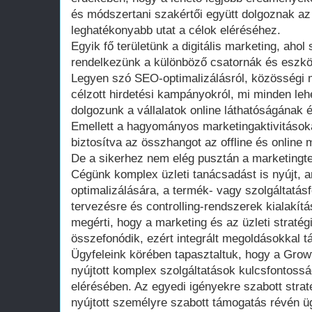
és módszertani szakértői együtt dolgoznak az 
leghatékonyabb utat a célok eléréséhez.
Egyik fő területünk a digitális marketing, ahol 
rendelkezünk a különböző csatornák és eszköz
Legyen szó SEO-optimalizálásról, közösségi
célzott hirdetési kampányokról, mi minden le
dolgozunk a vállalatok online láthatóságának
Emellett a hagyományos marketingaktivitásoka
biztosítva az összhangot az offline és online 
De a sikerhez nem elég pusztán a marketing
Cégünk komplex üzleti tanácsadást is nyújt, a
optimalizálására, a termék- vagy szolgáltatásf
tervezésre és controlling-rendszerek kialakít
megérti, hogy a marketing és az üzleti stratégi
összefonódik, ezért integrált megoldásokkal t
Ügyfeleink körében tapasztaltuk, hogy a Grow
nyújtott komplex szolgáltatások kulcsfontossá
elérésében. Az egyedi igényekre szabott strat
nyújtott személyre szabott támogatás révén ü