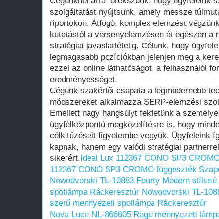
Cégünknél arra törekszünk, hogy ügyfeleink
szolgáltatást nyújtsunk, amely messze túlm
riportokon. Átfogó, komplex elemzést végzünk
kutatástól a versenyelemzésen át egészen a r
stratégiai javaslattételig. Célunk, hogy ügyfel
legmagasabb pozíciókban jelenjen meg a keresé
ezzel az online láthatóságot, a felhasználói fo
eredményességet.
Cégünk szakértői csapata a legmodernebb tec
módszereket alkalmazza SERP-elemzési szolg
Emellett nagy hangsúlyt fektetünk a személye
ügyfélközpontú megközelítésre is, hogy minde
célkitűzéseit figyelembe vegyük. Ügyfeleink í
kapnak, hanem egy valódi stratégiai partnerre
sikerért.
Ideal Lux 112367 CONO SP3 CROMO 
112367 CONO SP3 CROMO függeszték Szap
Nowodvorski TL-10883 Fourty Modern stílusú
spotlámpa Ráckeresztúr
Nowodvorski TL-1088
szerű mennyezeti spotlámpa Ráckeresztúr
Nova Luce NL-866605 Ragu mennyezeti lámpa