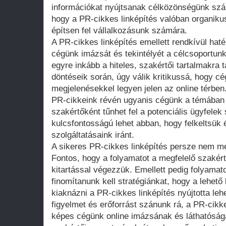
információkat nyújtsanak célközönségünk szám
hogy a PR-cikkes linképítés valóban organikus,
építsen fel vállalkozásunk számára.
A PR-cikkes linképítés emellett rendkívül hat
cégünk imázsát és tekintélyét a célcsoportun
egyre inkább a hiteles, szakértői tartalmakra
döntéseik során, úgy válik kritikussá, hogy cég
megjelenésekkel legyen jelen az online térben
PR-cikkeink révén ugyanis cégünk a témában 
szakértőként tűnhet fel a potenciális ügyfele
kulcsfontosságú lehet abban, hogy felkeltsük
szolgáltatásaink iránt.
A sikeres PR-cikkes linképítés persze nem me
Fontos, hogy a folyamatot a megfelelő szaké
kitartással végezzük. Emellett pedig folyama
finomítanunk kell stratégiánkat, hogy a lehet
kiaknázni a PR-cikkes linképítés nyújtotta le
figyelmet és erőforrást szánunk rá, a PR-cikk
képes cégünk online imázsának és láthatósá