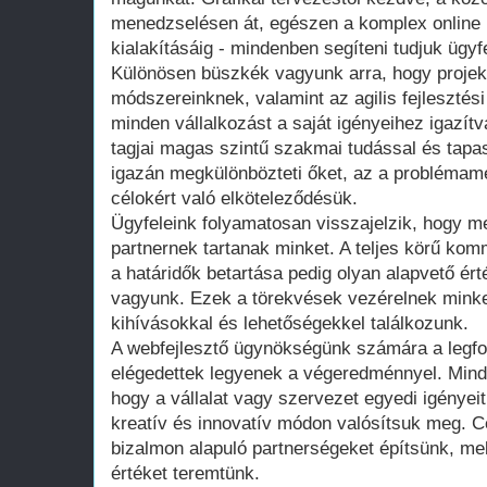
menedzselésen át, egészen a komplex online
kialakításáig - mindenben segíteni tudjuk ügyf
Különösen büszkék vagyunk arra, hogy proj
módszereinknek, valamint az agilis fejleszté
minden vállalkozást a saját igényeihez igazít
tagjai magas szintű szakmai tudással és tapa
igazán megkülönbözteti őket, az a probléma
célokért való elköteleződésük.
Ügyfeleink folyamatosan visszajelzik, hogy m
partnernek tartanak minket. A teljes körű kom
a határidők betartása pedig olyan alapvető é
vagyunk. Ezek a törekvések vezérelnek minke
kihívásokkal és lehetőségekkel találkozunk.
A webfejlesztő ügynökségünk számára a legfo
elégedettek legyenek a végeredménnyel. Mind
hogy a vállalat vagy szervezet egyedi igénye
kreatív és innovatív módon valósítsuk meg. C
bizalmon alapuló partnerségeket építsünk, me
értéket teremtünk.