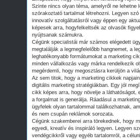
Szinte nincs olyan téma, amelyről ne lehetne 
szórakoztató tartalmat létrehozni. Legyen szó
innovatív szolgáltatásról vagy éppen egy aktuá
képesek arra, hogyfelkeltsék az olvasók figyel
nyújtsanak számukra.
Cégünk specialistái már számos elégedett ügy
megtalálják a legmegfelelőbb hangnemet, a l
leghatékonyabb formátumokat a marketing cik
minden vállalkozás vagy márka rendelkezik oly
megérdemli, hogy megosztásra kerüljön a vilá
Az sem titok, hogy a marketing cikkek napjai
digitális marketing stratégiákban. Egy jól megí
cikk képes arra, hogy növelje a láthatóságot, 
a forgalmat is generálja. Ráadásul a marketin
ügyfelek olyan tartalommal találkozhatnak, a
és nem csupán reklámok sorozata.
Cégünk szakemberei arra törekednek, hogy m
egyedi, kreatív és inspiráló legyen. Legyen sz
vendégcikkről vagy egyéb tartalomról, a célun