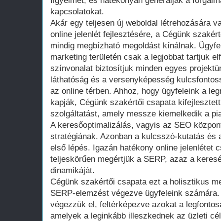
figyelmét, és hatékonyan generálják a forgalma
kapcsolatokat.
Akár egy teljesen új weboldal létrehozására 
online jelenlét fejlesztésére, a Cégünk szakér
mindig megbízható megoldást kínálnak. Ügyfe
marketing területén csak a legjobbat tartjuk e
színvonalat biztosítjuk minden egyes projekt
láthatóság és a versenyképesség kulcsfontos
az online térben. Ahhoz, hogy ügyfeleink a l
kapják, Cégünk szakértői csapata kifejleszte
szolgáltatást, amely messze kiemelkedik a pi
A keresőoptimalizálás, vagyis az SEO központi
stratégiának. Azonban a kulcsszó-kutatás és
első lépés. Igazán hatékony online jelenlétet c
teljeskörűen megértjük a SERP, azaz a keresés
dinamikáját.
Cégünk szakértői csapata ezt a holisztikus m
SERP-elemzést végezve ügyfeleink számára. 
végezzük el, feltérképezve azokat a legfontos
amelyek a leginkább illeszkednek az üzleti c