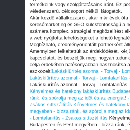
termékeink vagy szolgáltatásaink iránt. Ez pe
véletlenszerű, célcsoport nélküli látogatók.
Akár kezdő vállalkozásról, akár már évek óta
keresőmarketing és SEO kulcsfontosságú a ho
számára komplex, stratégiai megközelítést al
a web nyújtotta lehetőségeket a lehető leghat
Megbízható, eredményorientált partnerként áll
Amennyiben felkeltettük az érdeklődését, kérj
kapcsolatot, és beszéljük meg, hogyan tudun
célja érdekében hatékonyabban hasznosítsa 
eszközeit!
Lakáskiürítés azonnal - Torvaj - Lom
Lakáskiürítés azonnal - Torvaj - Lomtalanítás -
Lakáskiürítés azonnal - Torvaj - Lomtalanítás -
Kényelmes és hatékony lakáskiürítés Budape
ránk, és spórolja meg az időt és az energiát! 
Zsákos sittszállítás
Kényelmes és hatékony la
megyében - bízza ránk, és spórolja meg az idő
- Lomtalanítás - Zsákos sittszállítás
Kényelmes
Budapesten és Pest megyében - bízza ránk, és