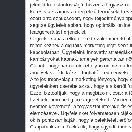
jelenlét kulcsfontosságú, hiszen a fogyasztók
keresik a számukra megfelelő termékeket és 
ezért arra szakosodott, hogy teljesítményala
segítse ügyfeleit abban, hogy optimális online
leadgenerálást érjenek el.
Cégünk csapata elkötelezett szakemberekből á
rendelkeznek a digitális marketing legfrisebb t
kapcsolatban. Ügyfeleink innovatív stratégiáka
kampányokat kapnak, amelyek garantáltan növe
Célunk, hogy partnereinket olyan online marke
amelyek valódi, kézzel fogható eredményeket
A teljesítményalapú marketing lényege, hogy 
ügyfeleinkért cserébe azzal, hogy a sikertől 
Ezzel biztosítjuk, hogy a megbízóink csak a 
fizetnek, nem pedig üres ígéretekért. Minde
nyomon követhető, a fogyasztói interakciók é
elemzésével. Ügyfeleinket folyamatosan tájékoz
ők is pontosan látják, hogy a befektetett erőf
Csapatunk arra törekszik, hogy egyedi, innov