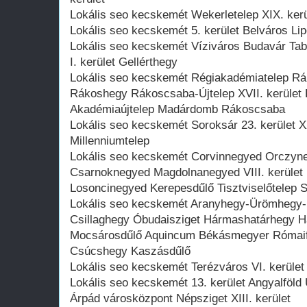
Lokális seo kecskemét Wekerletelep XIX. kerül
Lokális seo kecskemét 5. kerület Belváros Lip
Lokális seo kecskemét Víziváros Budavár Tabá
I. kerület Gellérthegy
Lokális seo kecskemét Régiakadémiatelep Rá
Rákoshegy Rákoscsaba-Újtelep XVII. kerület R
Akadémiaújtelep Madárdomb Rákoscsaba
Lokális seo kecskemét Soroksár 23. kerület XX
Millenniumtelep
Lokális seo kecskemét Corvinnegyed Orczyne
Csarnoknegyed Magdolnanegyed VIII. kerüle
Losoncinegyed Kerepesdűlő Tisztviselőtele
Lokális seo kecskemét Aranyhegy-Ürömhegy-P
Csillaghegy Óbudaisziget Hármashatárhegy Ha
Mocsárosdűlő Aquincum Békásmegyer Rómaifür
Csúcshegy Kaszásdűlő
Lokális seo kecskemét Terézváros VI. kerület 
Lokális seo kecskemét 13. kerület Angyalföld
Árpád városközpont Népsziget XIII. kerület