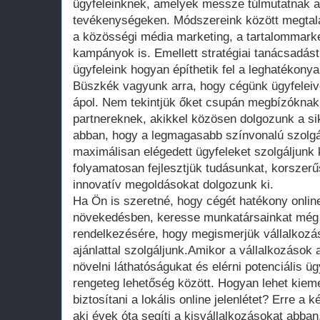
ügyfeleinknek, amelyek messze túlmutatnak 
tevékenységeken. Módszereink között megtalá
a közösségi média marketing, a tartalommarke
kampányok is. Emellett stratégiai tanácsadást
ügyfeleink hogyan építhetik fel a leghatékonya
Büszkék vagyunk arra, hogy cégünk ügyfeleive
ápol. Nem tekintjük őket csupán megbízókna
partnereknek, akikkel közösen dolgozunk a si
abban, hogy a legmagasabb színvonalú szolgál
maximálisan elégedett ügyfeleket szolgáljunk
folyamatosan fejlesztjük tudásunkat, korszerű
innovatív megoldásokat dolgozunk ki.
Ha Ön is szeretné, hogy cégét hatékony onlin
növekedésben, keresse munkatársainkat még
rendelkezésére, hogy megismerjük vállalkozás
ajánlattal szolgáljunk.Amikor a vállalkozások a
növelni láthatóságukat és elérni potenciális ü
rengeteg lehetőség között. Hogyan lehet kiem
biztosítani a lokális online jelenlétet? Erre a
aki évek óta segíti a kisvállalkozásokat abban