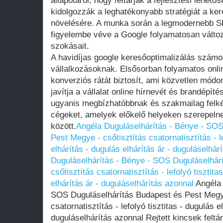
állapotáról, hogy feltárják a fejlesztési lehet
kidolgozzák a leghatékonyabb stratégiát a ke
növelésére. A munka során a legmodernebb S
figyelembe véve a Google folyamatosan változ
szokásait.
A havidíjas google keresőoptimalizálás számos
vállalkozásoknak. Elsősorban folyamatos onl
konverziós rátát biztosít, ami közvetlen módon
javítja a vállalat online hírnevét és brandépíté
ugyanis megbízhatóbbnak és szakmailag felké
cégeket, amelyek előkelő helyeken szerepelne
között.
Angéla Duguláselhárítás - Bénye - SOS
Pest Megye - csőtisztítás csatornatisztítás - le
elhárítás - dugulás elhárítás ár - duguláselhár
Duguláselhárítás - Bénye - SOS Duguláselhár
csőtisztítás csatornatisztítás - lefolyó tisztita
elhárítás ár - duguláselhárítás azonnal
Angéla 
SOS Duguláselhárítás Budapest és Pest Megye
csatornatisztítás - lefolyó tisztitas - dugulás e
duguláselhárítás azonnal Rejtett kincsek fel