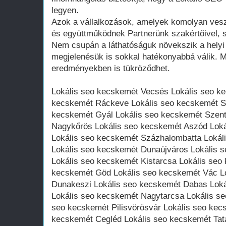
legyen.
Azok a vállalkozások, amelyek komolyan vesz
és együttműködnek Partnerünk szakértőivel, 
Nem csupán a láthatóságuk növekszik a helyi
megjelenésük is sokkal hatékonyabbá válik. Mi
eredményekben is tükröződhet.
Lokális seo kecskemét Vecsés Lokális seo k
kecskemét Ráckeve Lokális seo kecskemét Sz
kecskemét Gyál Lokális seo kecskemét Szent
Nagykőrös Lokális seo kecskemét Aszód Lok
Lokális seo kecskemét Százhalombatta Loká
Lokális seo kecskemét Dunaújváros Lokális 
Lokális seo kecskemét Kistarcsa Lokális seo
kecskemét Göd Lokális seo kecskemét Vác L
Dunakeszi Lokális seo kecskemét Dabas Lok
Lokális seo kecskemét Nagytarcsa Lokális se
seo kecskemét Pilisvörösvár Lokális seo kec
kecskemét Cegléd Lokális seo kecskemét Tat