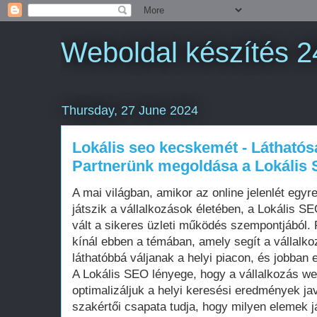
Weboldal készítés 2
Thursday, 27 June 2024
Lokális seo kecskemét - Láthatósá
Partnerünk megoldása a Lokális
A mai világban, amikor az online jelenlét egy
játszik a vállalkozások életében, a Lokális 
vált a sikeres üzleti működés szempontjából.
kínál ebben a témában, amely segít a vállalk
láthatóbbá váljanak a helyi piacon, és jobban e
A Lokális SEO lényege, hogy a vállalkozás webo
optimalizáljuk a helyi keresési eredmények ja
szakértői csapata tudja, hogy milyen elemek j