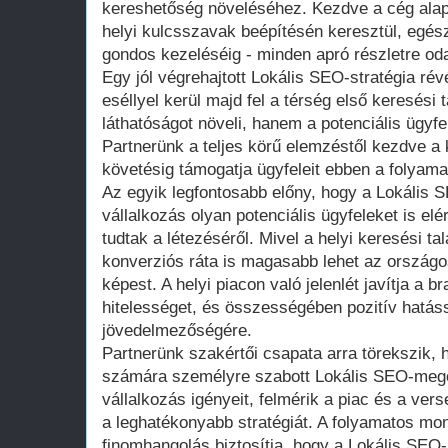
kereshetőség növeléséhez. Kezdve a cég alapa
helyi kulcsszavak beépítésén keresztül, egés
gondos kezeléséig - minden apró részletre oda
Egy jól végrehajtott Lokális SEO-stratégia ré
eséllyel kerül majd fel a térség első keresési
láthatóságot növeli, hanem a potenciális ügyfel
Partnerünk a teljes körű elemzéstől kezdve a 
követésig támogatja ügyfeleit ebben a folyama
Az egyik legfontosabb előny, hogy a Lokális 
vállalkozás olyan potenciális ügyfeleket is el
tudtak a létezéséről. Mivel a helyi keresési tal
konverziós ráta is magasabb lehet az ország
képest. A helyi piacon való jelenlét javítja a br
hitelességet, és összességében pozitív hatáss
jövedelmezőségére.
Partnerünk szakértői csapata arra törekszik,
számára személyre szabott Lokális SEO-mego
vállalkozás igényeit, felmérik a piac és a ver
a leghatékonyabb stratégiát. A folyamatos mon
finomhangolás biztosítja, hogy a Lokális S