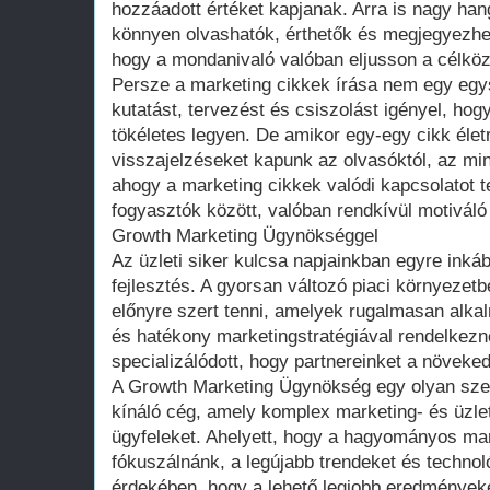
hozzáadott értéket kapjanak. Arra is nagy han
könnyen olvashatók, érthetők és megjegyezhet
hogy a mondanivaló valóban eljusson a célkö
Persze a marketing cikkek írása nem egy egy
kutatást, tervezést és csiszolást igényel, h
tökéletes legyen. De amikor egy-egy cikk életr
visszajelzéseket kapunk az olvasóktól, az min
ahogy a marketing cikkek valódi kapcsolatot 
fogyasztók között, valóban rendkívül motivál
Growth Marketing Ügynökséggel
Az üzleti siker kulcsa napjainkban egyre inká
fejlesztés. A gyorsan változó piaci környezetb
előnyre szert tenni, amelyek rugalmasan alk
és hatékony marketingstratégiával rendelkez
specializálódott, hogy partnereinket a növeked
A Growth Marketing Ügynökség egy olyan sze
kínáló cég, amely komplex marketing- és üzle
ügyfeleket. Ahelyett, hogy a hagyományos m
fókuszálnánk, a legújabb trendeket és techno
érdekében, hogy a lehető legjobb eredményeke