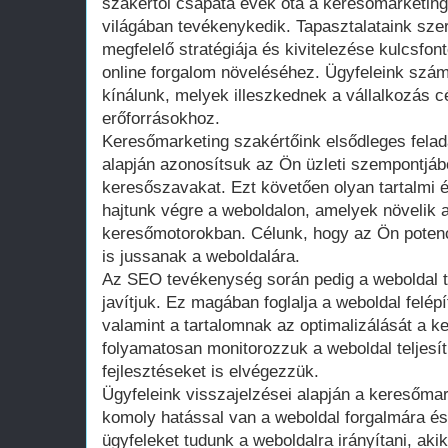
szakértői csapata évek óta a keresőmarketin
világában tevékenykedik. Tapasztalataink sze
megfelelő stratégiája és kivitelezése kulcsfo
online forgalom növeléséhez. Ügyfeleink szá
kínálunk, melyek illeszkednek a vállalkozás cé
erőforrásokhoz.
Keresőmarketing szakértőink elsődleges felad
alapján azonosítsuk az Ön üzleti szempontjáb
keresőszavakat. Ezt követően olyan tartalmi é
hajtunk végre a weboldalon, amelyek növelik a
keresőmotorokban. Célunk, hogy az Ön potenciá
is jussanak a weboldalára.
Az SEO tevékenység során pedig a weboldal te
javítjuk. Ez magában foglalja a weboldal felép
valamint a tartalomnak az optimalizálását a 
folyamatosan monitorozzuk a weboldal teljes
fejlesztéseket is elvégezzük.
Ügyfeleink visszajelzései alapján a keresőm
komoly hatással van a weboldal forgalmára és
ügyfeleket tudunk a weboldalra irányítani, aki