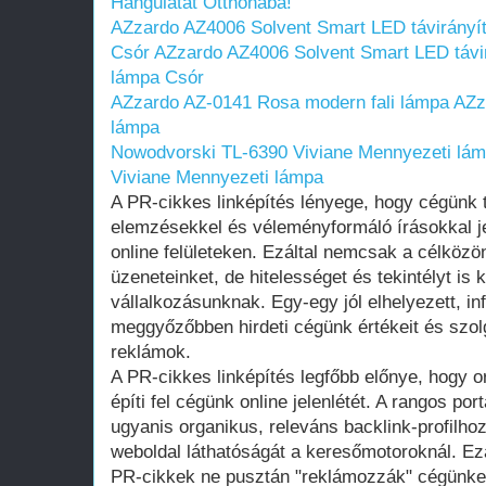
Hangulatát Otthonába!
AZzardo AZ4006 Solvent Smart LED távirányí
Csór
AZzardo AZ4006 Solvent Smart LED távi
lámpa Csór
AZzardo AZ-0141 Rosa modern fali lámpa
AZz
lámpa
Nowodvorski TL-6390 Viviane Mennyezeti lá
Viviane Mennyezeti lámpa
A PR-cikkes linképítés lényege, hogy cégünk 
elemzésekkel és véleményformáló írásokkal je
online felületeken. Ezáltal nemcsak a célközön
üzeneteinket, de hitelességet és tekintélyt is
vállalkozásunknak. Egy-egy jól elhelyezett, i
meggyőzőbben hirdeti cégünk értékeit és szol
reklámok.
A PR-cikkes linképítés legfőbb előnye, hogy 
építi fel cégünk online jelenlétét. A rangos po
ugyanis organikus, releváns backlink-profilhoz
weboldal láthatóságát a keresőmotoroknál. Ez
PR-cikkek ne pusztán "reklámozzák" cégünke