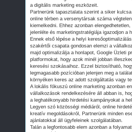
a digitális marketing eszközeit.
Partnerünk tapasztalata szerint a siker kulcsa 
online térben a versenytársak száma végtelen,
kiemelkedni. Ehhez azonban elengedhetetlen, 
jelenléte és marketingstratégiája igazodjon a 
Ennek első lépése a helyi keresőoptimalizálá
szakértői csapata gondosan elemzi a vállalkozá
majd optimalizálja a honlapot, Google Üzleti pr
platformokat, hogy azok minél jobban illeszke
keresési szokásaihoz. Ezzel biztosítható, hog
legmagasabb pozícióban jelenjen meg a találati
környéken keres az adott szolgáltatás vagy t
A lokális fókuszú online marketing azonban en
vállalkozások rendelkezésére áll abban is, h
a leghatékonyabb hirdetési kampányokat a hel
Legyen szó közösségi médiáról, online hirdeté
kreatív megoldásokról, Partnerünk minden es
ajánlatokkal áll ügyfeleinek szolgálatában.
Talán a legfontosabb elem azonban a folyama