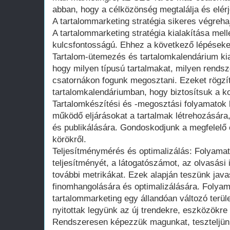
abban, hogy a célközönség megtalálja és elérj
A tartalommarketing stratégia sikeres végreha
A tartalommarketing stratégia kialakítása mell
kulcsfontosságú. Ehhez a következő lépéseke
Tartalom-ütemezés és tartalomkalendárium ki
hogy milyen típusú tartalmakat, milyen rends
csatornákon fogunk megosztani. Ezeket rögzí
tartalomkalendáriumban, hogy biztosítsuk a k
Tartalomkészítési és -megosztási folyamatok ki
működő eljárásokat a tartalmak létrehozására
és publikálására. Gondoskodjunk a megfelelő e
körökről.
Teljesítménymérés és optimalizálás: Folyamato
teljesítményét, a látogatószámot, az olvasási
további metrikákat. Ezek alapján teszünk javas
finomhangolására és optimalizálására. Folyama
tartalommarketing egy állandóan változó terüle
nyitottak legyünk az új trendekre, eszközökre 
Rendszeresen képezzük magunkat, teszteljün