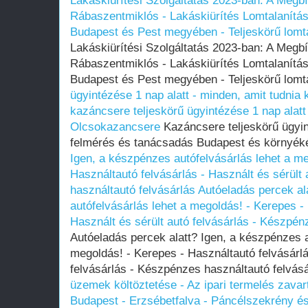
Lakáskiürítési Szolgáltatás 2023-ban: A Megb
Rábaszentmiklós - Lakáskiürítés Lomtalanítás‎
Budapest és Pest megyében‎ - Teljeskörű lomt
Lakáskiürítési Szolgáltatás 2023-ban: A Megb
Rábaszentmiklós - Lakáskiürítés Lomtalanítás‎
Budapest és Pest megyében‎ - Teljeskörű lomt
ügyintézése 1 nap alatt - minden, amit tudnia 
kazáncsere teljeskörű ügyintézése 1 nap alatt -
Olcsokazancsere
Kazáncsere teljeskörű ügyin
felmérés és tanácsadás Budapest és környék
Igen, a készpénzes autófelvásárlás lehet a me
Használtautó felvásárlás - Használt és sérült
használtautó felvásárlás
Autóeladás percek al
autófelvásárlás lehet a megoldás! - Kerepes - 
Használt és sérült autó felvásárlás - Készpén
Autóeladás percek alatt? Igen, a készpénzes a
megoldás! - Kerepes - Használtautó felvásárlá
felvásárlás - Készpénzes használtautó felvás
üzemek költöztetése - Az ipari termelés zavar
Budapest - Erzsébetfalva - Páncélszekrény é