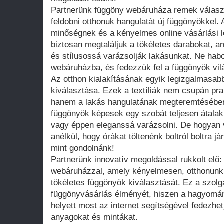
Partnerünk függöny webáruháza remek válasz
feldobni otthonuk hangulatát új függönyökkel. 
minőségnek és a kényelmes online vásárlási
biztosan megtaláljuk a tökéletes darabokat, 
és stílusossá varázsolják lakásunkat. Ne hab
webáruházba, és fedezzük fel a függönyök vil
Az otthon kialakításának egyik legizgalmasab
kiválasztása. Ezek a textíliák nem csupán pra
hanem a lakás hangulatának megteremtésében
függönyök képesek egy szobát teljesen átalak
vagy éppen eleganssá varázsolni. De hogyan 
anélkül, hogy órákat töltenénk boltról boltra 
mint gondolnánk!
Partnerünk innovatív megoldással rukkolt elő:
webáruházzal, amely kényelmesen, otthonunk 
tökéletes függönyök kiválasztását. Ez a szolgá
függönyvásárlás élményét, hiszen a hagyomá
helyett most az internet segítségével fedezhet
anyagokat és mintákat.