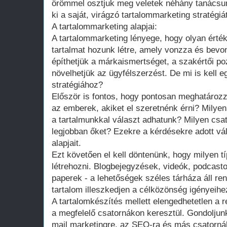
örömmel osztjuk meg veletek néhány tanácsunk
ki a saját, virágzó tartalommarketing stratégiá
A tartalommarketing alapjai:
A tartalommarketing lényege, hogy olyan érté
tartalmat hozunk létre, amely vonzza és bevo
építhetjük a márkaismertséget, a szakértői po
növelhetjük az ügyfélszerzést. De mi is kell e
stratégiához?
Először is fontos, hogy pontosan meghatároz
az emberek, akiket el szeretnénk érni? Milye
a tartalmunkkal választ adhatunk? Milyen csat
legjobban őket? Ezekre a kérdésekre adott vá
alapjait.
Ezt követően el kell döntenünk, hogy milyen t
létrehozni. Blogbejegyzések, videók, podcast
paperek - a lehetőségek széles tárháza áll re
tartalom illeszkedjen a célközönség igényeih
A tartalomkészítés mellett elengedhetetlen a
a megfelelő csatornákon keresztül. Gondoljun
mail marketingre, az SEO-ra és más csatorná