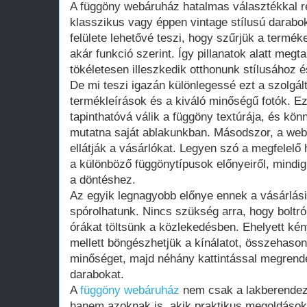
A függöny webáruház hatalmas választékkal r
klasszikus vagy éppen vintage stílusú darabok
felülete lehetővé teszi, hogy szűrjük a termé
akár funkció szerint. Így pillanatok alatt megt
tökéletesen illeszkedik otthonunk stílusához 
De mi teszi igazán különlegessé ezt a szolgált
termékleírások és a kiváló minőségű fotók. Ez
tapinthatóvá válik a függöny textúrája, és kö
mutatna saját ablakunkban. Másodszor, a web
ellátják a vásárlókat. Legyen szó a megfelelő
a különböző függönytípusok előnyeiről, mindig
a döntéshez.
Az egyik legnagyobb előnye ennek a vásárlási
spórolhatunk. Nincs szükség arra, hogy boltról
órákat töltsünk a közlekedésben. Ehelyett ké
mellett böngészhetjük a kínálatot, összehasonl
minőséget, majd néhány kattintással megrendel
darabokat.
A
függöny webáruház
nem csak a lakberendez
hanem azoknak is, akik praktikus megoldásoka