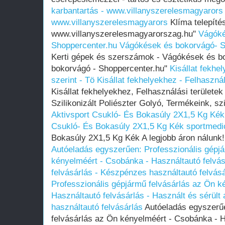
karbantartás - www.villanyszerelesmagyarors
www.villanyszerelesmagyarors
Klíma telepítés
www.villanyszerelesmagyarorszag.hu"
Vágóké
Shoppercenter.hu
Vágókések és bokorvágó- S
Kerti gépek és szerszámok - Vágókések és 
bokorvágó - Shoppercenter.hu"
Kisállat fekhe
szerint - Tö
Kisállat fekhelyekhez - Felhasznál
Kisállat fekhelyekhez, Felhasználási területek
Szilikonizált Poliészter Golyó, Termékeink, szi
Aktivsport Csukló- És Bokasúly 2X1,5 Kg Kék
Csukló- És Bokasúly 2X1,5 Kg Kék sportmedi
Bokasúly 2X1,5 Kg Kék A legjobb áron nálunk!
Autóeladás egyszerűen: Professzionális gépjá
kényelméért - Csobánka - Használtautó felvásá
felvásárlás - Készpénzes használtautó felvás
Professzionális gépjármű felvásárlás az Ön k
Használtautó felvásárlás - Használt és sérült
használtautó felvásárlás
Autóeladás egyszerűe
felvásárlás az Ön kényelméért - Csobánka - H