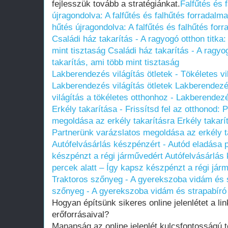
fejlesszük tovább a stratégiánkat.
Falfűtés és 
újragondolva: A falfűtés és falhűtés forradalma
hűtés újragondolva: A falfűtés és falhűtés for
Családi ház takarítás - A ragyogó otthon titka:
mint tisztaság
Családi ház takarítás - A ragyog
takarítás, ami több mint tisztaság
Lakberendezés világítás ötletek - Tökéletes vi
Lakberendezés világítás ötletek
Lakberendezés
világítás a tökéletes otthonhoz - Lakberendezé
Erkély takarítása - Frissítsd fel az otthonod:
megoldása az erkély takarításra
Erkély takarí
Partnerünk varázslatos megoldása az erkély t
Autófelvásárlás készpénzért - Autód eladása p
készpénzt a régi járművedért
Autófelvásárlás
percek alatt – Így kapsz készpénzt a régi jár
Traktoros szőnyeg - A gyerekszoba vidám és s
szőnyeg - A gyerekszoba vidám és strapabíró
Hogyan építsünk sikeres online jelenlétet a li
erőforrásaival?
Manapság az online jelenlét kulcsfontosságú 