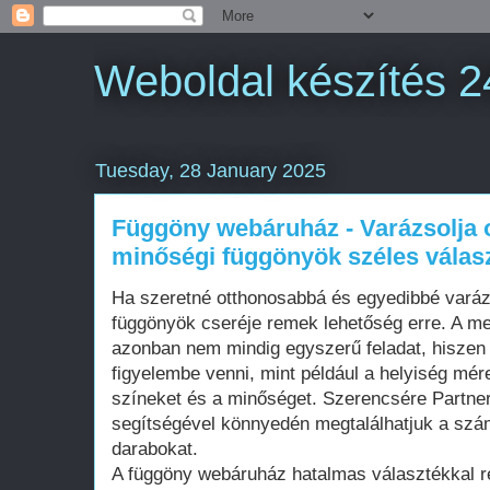
Weboldal készítés 2
Tuesday, 28 January 2025
Függöny webáruház - Varázsolja 
minőségi függönyök széles válasz
Ha szeretné otthonosabbá és egyedibbé varázs
függönyök cseréje remek lehetőség erre. A me
azonban nem mindig egyszerű feladat, hiszen 
figyelembe venni, mint például a helyiség mére
színeket és a minőséget. Szerencsére Partn
segítségével könnyedén megtalálhatjuk a szá
darabokat.
A függöny webáruház hatalmas választékkal re