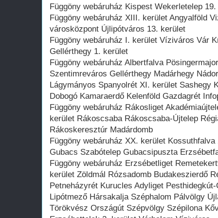
Függöny webáruház Kispest Wekerletelep 19. k
Függöny webáruház XIII. kerület Angyalföld 
városközpont Újlipótváros 13. kerület
Függöny webáruház I. kerület Víziváros Vár K
Gellérthegy 1. kerület
Függöny webáruház Albertfalva Pösingermajo
Szentimreváros Gellérthegy Madárhegy Nádor
Lágymányos Spanyolrét XI. kerület Sashegy K
Dobogó Kamaraerdő Kelenföld Gazdagrét Inf
Függöny webáruház Rákosliget Akadémiaújtele
kerület Rákoscsaba Rákoscsaba-Újtelep Rég
Rákoskeresztúr Madárdomb
Függöny webáruház XX. kerület Kossuthfalva 2
Gubacs Szabótelep Gubacsipuszta Erzsébetf
Függöny webáruház Erzsébetliget Remetekertv
kerület Zöldmál Rózsadomb Budakeszierdő 
Petneházyrét Kurucles Adyliget Pesthidegkút
Lipótmező Hársakalja Széphalom Pálvölgy Új
Törökvész Országút Szépvölgy Szépilona Kő