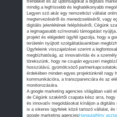
trendeket és az újdonságokat a digitális marke
mindig a legfrissebb és leghatékonyabb megol
Legyen szó akár egy nemzetközi vállalat onlin
megtervezéséről és menedzseléséről, vagy eg
digitális jelenlétének felépítéséről, Cégünk s
a legmagasabb színvonalú támogatást nyújtja
projekt és elégedett ügyfél igazolja, hogy a g
területén nyújtott szolgáltatásainkban megbíz
Ügyfeleink visszajelzései szerint a legfontosa
megbízhatóság, az innovativitás és a személy
törekszünk, hogy ne csupán egyszeri megbízá
hosszútávú, gyümölcsöző partnerkapcsolatoka
érdekében minden egyes projektünknél nagy ha
kommunikációra, a transzparenciára és az el
monitorozására.
A google marketing agencies világában való e
de Cégünk szakértői csapata kész arra, hogy 
és innovatív megoldásokat kínáljon a digitális
is a sikeres ügyfelek közé tartozó vállalat, é
google marketing agencies
Hangulatfény aszta