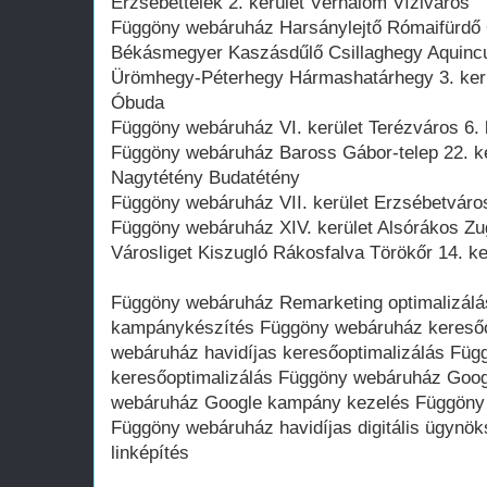
Erzsébettelek 2. kerület Vérhalom Víziváros
Függöny webáruház Harsánylejtő Rómaifürdő
Békásmegyer Kaszásdűlő Csillaghegy Aquinc
Ürömhegy-Péterhegy Hármashatárhegy 3. kerül
Óbuda
Függöny webáruház VI. kerület Terézváros 6. 
Függöny webáruház Baross Gábor-telep 22. ker
Nagytétény Budatétény
Függöny webáruház VII. kerület Erzsébetváros
Függöny webáruház XIV. kerület Alsórákos Z
Városliget Kiszugló Rákosfalva Törökőr 14. k
Függöny webáruház Remarketing optimalizál
kampánykészítés Függöny webáruház keresőo
webáruház havidíjas keresőoptimalizálás Fü
keresőoptimalizálás Függöny webáruház Goog
webáruház Google kampány kezelés Függöny w
Függöny webáruház havidíjas digitális ügyn
linképítés