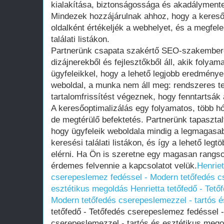
kialakítása, biztonságossága és akadálymente
Mindezek hozzájárulnak ahhoz, hogy a keres
oldalként értékeljék a webhelyet, és a megfele
találati listákon.
Partnerünk csapata szakértő SEO-szakembere
dizájnerekből és fejlesztőkből áll, akik foly
ügyfeleikkel, hogy a lehető legjobb eredmények
weboldal, a munka nem áll meg: rendszeres t
tartalomfrissítést végeznek, hogy fenntartsák 
A keresőoptimalizálás egy folyamatos, több 
de megtérülő befektetés. Partnerünk tapasztal
hogy ügyfeleik weboldala mindig a legmagasab
keresési találati listákon, és így a lehető legtö
elérni. Ha Ön is szeretne egy magasan rangsor
érdemes felvennie a kapcsolatot velük.
Henriet
cserepeslemez fedéssel - Modern tetőfedés c
esztétikus megoldás
Henrietta tetőfedő - Tet
Modern tetőfedés cserepeslemezzel - tartós 
tetőfedő - Tetőfedés cserepeslemez fedéssel 
cserepeslemezzel - tartós és esztétikus meg