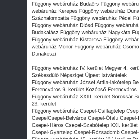
Függöny webáruház Budaörs Függöny webáru
webáruház Kerepes Függöny webáruház Duna
Százhalombatta Függöny webáruház Pécel F
Függöny webáruház Diósd Függöny webáruhá
Budakalász Függöny webáruház Nagykáta Fü
Függöny webáruház Kistarcsa Függöny webá
webáruház Monor Függöny webáruház Csömö
Dunakeszi
Függöny webáruház IV. kerület Megyer 4. ker
Székesdűlő Népsziget Újpest Istvántelek
Függöny webáruház József Attila-lakótelep B
Ferencváros 9. kerület Középső-Ferencváros I
Függöny webáruház XXIII. kerület Soroksár So
23. kerület
Függöny webáruház Csepel-Csillagtelep Csepe
CsepelCsepel-Belváros Csepel-Ófalu Csepel-
Csepel-Háros Csepel-Szabótelep XXI. kerület 
Csepel-Gyártelep Csepel-Rózsadomb Csepel-