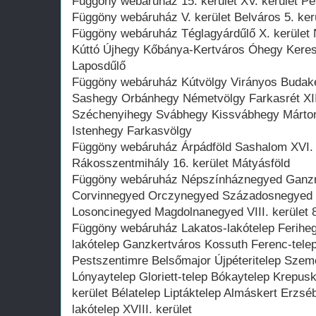
Függöny webáruház 15. kerület XV. kerület Pe
Függöny webáruház V. kerület Belváros 5. ker
Függöny webáruház Téglagyárdűlő X. kerület N
Kúttó Újhegy Kőbánya-Kertváros Óhegy Keresz
Laposdűlő
Függöny webáruház Kútvölgy Virányos Budakes
Sashegy Orbánhegy Németvölgy Farkasrét XII.
Széchenyihegy Svábhegy Kissvábhegy Márton
Istenhegy Farkasvölgy
Függöny webáruház Árpádföld Sashalom XVI. 
Rákosszentmihály 16. kerület Mátyásföld
Függöny webáruház Népszínháznegyed Ganz
Corvinnegyed Orczynegyed Századosnegyed Ti
Losoncinegyed Magdolnanegyed VIII. kerület 
Függöny webáruház Lakatos-lakótelep Feriheg
lakótelep Ganzkertváros Kossuth Ferenc-telep
Pestszentimre Belsőmajor Újpéteritelep Szem
Lónyaytelep Gloriett-telep Bókaytelep Krepus
kerület Bélatelep Liptáktelep Almáskert Erzs
lakótelep XVIII. kerület