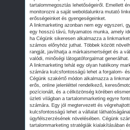
tartalommegosztás lehetőségeiről. Emellett 
monitorozni a saját weboldalunkra mutató link
erősségeinket és gyengeségeinket.
A linkmarketing azonban nem egy egyszeri, g
egy hosszú távú, folyamatos munka, amely idő
ha Cégünk sikeresen alkalmazza a linkmarket
számos előnyhöz juthat. Többek között növelh
rangját, javíthatja a márkaismertséget és a vál
valódi, minőségi látogatóforgalmat generálhat.
A linkmarketing tehát egy olyan hatékony ma
számára kulcsfontosságú lehet a forgalom- és
Cégünk szakértő módon alkalmazza a linkmarke
erős, online jelenléttel rendelkező, keresőmotor
pozícionált, és a célközönség körében elismer
üzleti világban a tartalommarketing egyre font
számára. Egy jól megtervezett és végrehajtott
kulcsfontosságú lehet a vállalat láthatóságán
ügyfélszerzésének növelésében. Cégünk számo
tartalommarketing stratégiák kialakításában 