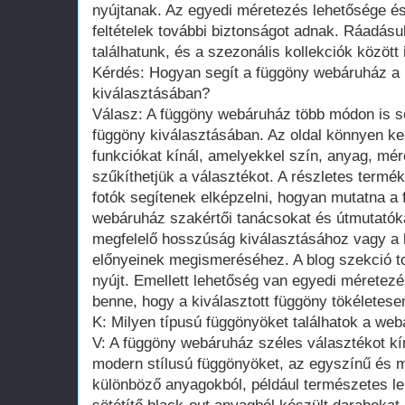
nyújtanak. Az egyedi méretezés lehetősége é
feltételek további biztonságot adnak. Ráadás
találhatunk, és a szezonális kollekciók közöt
Kérdés: Hogyan segít a függöny webáruház a 
kiválasztásában?
Válasz: A függöny webáruház több módon is se
függöny kiválasztásában. Az oldal könnyen ke
funkciókat kínál, amelyekkel szín, anyag, mér
szűkíthetjük a választékot. A részletes term
fotók segítenek elképzelni, hogyan mutatna a 
webáruház szakértői tanácsokat és útmutatókat
megfelelő hosszúság kiválasztásához vagy a 
előnyeinek megismeréséhez. A blog szekció tov
nyújt. Emellett lehetőség van egyedi méretezés
benne, hogy a kiválasztott függöny tökéletese
K: Milyen típusú függönyöket találhatok a we
V: A függöny webáruház széles választékot kín
modern stílusú függönyöket, az egyszínű és m
különböző anyagokból, például természetes le