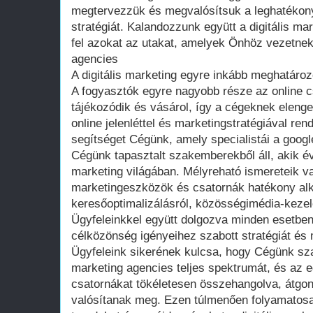
megtervezzük és megvalósítsuk a leghatékon
stratégiát. Kalandozzunk együtt a digitális ma
fel azokat az utakat, amelyek Önhöz vezetnek
agencies
A digitális marketing egyre inkább meghatározó
A fogyasztók egyre nagyobb része az online c
tájékozódik és vásárol, így a cégeknek elenge
online jelenléttel és marketingstratégiával re
segítséget Cégünk, amely specialistái a googl
Cégünk tapasztalt szakemberekből áll, akik év
marketing világában. Mélyreható ismereteik v
marketingeszközök és csatornák hatékony alk
keresőoptimalizálásról, közösségimédia-kezelé
Ügyfeleinkkel együtt dolgozva minden esetben 
célközönség igényeihez szabott stratégiát és
Ügyfeleink sikerének kulcsa, hogy Cégünk sza
marketing agencies teljes spektrumát, és az 
csatornákat tökéletesen összehangolva, átgo
valósítanak meg. Ezen túlmenően folyamatosa