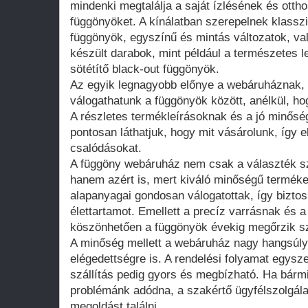
mindenki megtalálja a saját ízlésének és otth
függönyöket. A kínálatban szerepelnek klassz
függönyök, egyszínű és mintás változatok, v
készült darabok, mint például a természetes l
sötétítő black-out függönyök.
Az egyik legnagyobb előnye a webáruháznak, 
válogathatunk a függönyök között, anélkül, hogy
A részletes termékleírásoknak és a jó minős
pontosan láthatjuk, hogy mit vásárolunk, így e
csalódásokat.
A függöny webáruház nem csak a választék s
hanem azért is, mert kiváló minőségű terméke
alapanyagai gondosan válogatottak, így biztos
élettartamot. Emellett a precíz varrásnak és 
köszönhetően a függönyök évekig megőrzik sz
A minőség mellett a webáruház nagy hangsúlyt 
elégedettségre is. A rendelési folyamat egysze
szállítás pedig gyors és megbízható. Ha bárm
problémánk adódna, a szakértő ügyfélszolgála
megoldást találni.