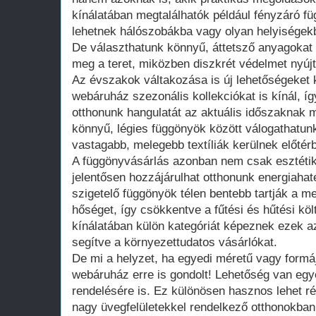
kínálatában megtalálhatók például fényzáró f
lehetnek hálószobákba vagy olyan helyiségekbe,
De választhatunk könnyű, áttetsző anyagokat i
meg a teret, miközben diszkrét védelmet nyújta
Az évszakok váltakozása is új lehetőségeket k
webáruház szezonális kollekciókat is kínál, íg
otthonunk hangulatát az aktuális időszaknak 
könnyű, légies függönyök között válogathatunk
vastagabb, melegebb textíliák kerülnek előtér
A függönyvásárlás azonban nem csak esztétik
jelentősen hozzájárulhat otthonunk energiaha
szigetelő függönyök télen bentebb tartják a me
hőséget, így csökkentve a fűtési és hűtési kö
kínálatában külön kategóriát képeznek ezek 
segítve a környezettudatos vásárlókat.
De mi a helyzet, ha egyedi méretű vagy formá
webáruház erre is gondolt! Lehetőség van egy
rendelésére is. Ez különösen hasznos lehet 
nagy üvegfelületekkel rendelkező otthonokban.