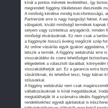
kínál a pontos méretek levételéhez, így bizto
megrendelt függöny tökéletesen illeszkedik m
A minőség kérdése mindig kulcsfontosságú, am
Partnerünk erre is nagy hangsúlyt fektet. A 
válogatott, kiváló minőségű termékek kapnak 
selyem vagy szintetikus anyagokról, minden 
minőségi elvárásoknak. Ez nem csak a tartóssá
a függönyök hosszú évekig megőrzik szép for
Az online vásárlás egyik gyakori aggodalma, 
tetszik a termék. A függöny webáruház erre i
visszaküldési és csere lehetőséget biztosítan
elégedettek a választott darabbal, könnyedén 
visszaküldhetjük azt. Ez a garancia extra bizt
vásárlóknak, és lehetővé teszi, hogy bátran 
stílusokkal.
A függöny webáruház nem csak magánszemé
vállalkozásoknak is kínál megoldásokat. Irodá
megtalálhatják itt a számukra ideális függön
rendelésekhez egyedi ajánlatokat is készítene
költséghatékonyan újíthatják meg belső tereike