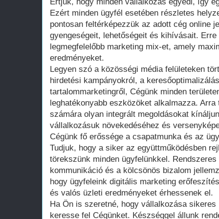
Értjük, hogy minden vállalkozás egyedi, így e
Ezért minden ügyfél esetében részletes hely
pontosan feltérképezzük az adott cég online je
gyengeségeit, lehetőségeit és kihívásait. Erre 
legmegfelelőbb marketing mix-et, amely maxim
eredményeket.
Legyen szó a közösségi média felületeken tört
hirdetési kampányokról, a keresőoptimalizálá
tartalommarketingről, Cégünk minden terület
leghatékonyabb eszközöket alkalmazza. Arra 
számára olyan integrált megoldásokat kínálju
vállalkozásuk növekedéséhez és versenykép
Cégünk fő erőssége a csapatmunka és az ügy
Tudjuk, hogy a siker az együttműködésben rejl
törekszünk minden ügyfelünkkel. Rendszeres 
kommunikáció és a kölcsönös bizalom jellemzi
hogy ügyfeleink digitális marketing erőfeszíté
és valós üzleti eredményeket érhessenek el.
Ha Ön is szeretné, hogy vállalkozása sikeres l
keresse fel Cégünket. Készséggel állunk ren