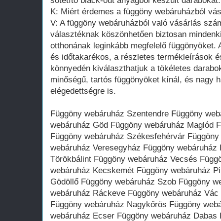
sötétítő black-out anyagból készült darabokat.
K: Miért érdemes a függöny webáruházból vás
V: A függöny webáruházból való vásárlás szám
választéknak köszönhetően biztosan mindenki 
otthonának leginkább megfelelő függönyöket. 
és időtakarékos, a részletes termékleírások é
könnyedén kiválaszthatjuk a tökéletes darabo
minőségű, tartós függönyöket kínál, és nagy ha
elégedettségre is.
Függöny webáruház Szentendre Függöny web
webáruház Göd Függöny webáruház Maglód 
Függöny webáruház Székesfehérvár Függöny
webáruház Veresegyház Függöny webáruház 
Törökbálint Függöny webáruház Vecsés Füg
webáruház Kecskemét Függöny webáruház Pi
Gödöllő Függöny webáruház Szob Függöny w
webáruház Ráckeve Függöny webáruház Vác
Függöny webáruház Nagykőrös Függöny web
webáruház Ecser Függöny webáruház Dabas