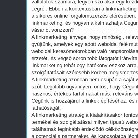
vállalatok számára, legyen szó akár egy kezdő
cégről. Ebben a kontextusban a linkmarketing
a sikeres online forgalomszerzés elérésében.
linkmarketing, és hogyan alkalmazhatja Cégün
vásárlót vonzzon?
A linkmarketing lényege, hogy minőségi, relevá
gyűjtünk, amelyek egy adott weboldal felé muta
weboldal keresőmotorokban való rangsorolását
érzetét, és végső soron több látogatót irányít
linkmarketing tehát egy hatékony eszköz arra
szolgáltatásait szélesebb körben megismertess
A linkmarketing azonban nem csupán a saját we
szól. Legalább ugyanilyen fontos, hogy Cégü
hasznos, értékes tartalmakat más, releváns w
Cégünk is hozzájárul a linkek építéséhez, és 
láthatóságát.
A linkmarketing stratégia kialakításakor fonto
termékei és szolgáltatásai milyen típusú webo
találhatnak leginkább érdeklődő célközönségre
a potenciális partnereket, és kapcsolatba lépni 