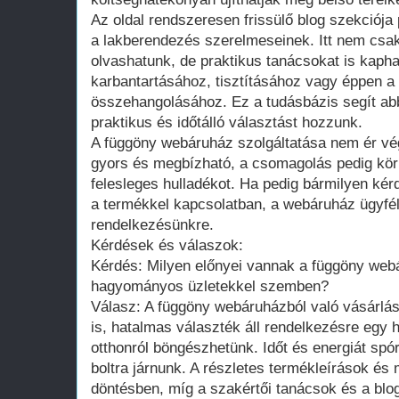
Az oldal rendszeresen frissülő blog szekciój
a lakberendezés szerelmeseinek. Itt nem csak
olvashatunk, de praktikus tanácsokat is kaph
karbantartásához, tisztításához vagy éppen a
összehangolásához. Ez a tudásbázis segít ab
praktikus és időtálló választást hozzunk.
A függöny webáruház szolgáltatása nem ér vége
gyors és megbízható, a csomagolás pedig kör
felesleges hulladékot. Ha pedig bármilyen k
a termékkel kapcsolatban, a webáruház ügyfél
rendelkezésünkre.
Kérdések és válaszok:
Kérdés: Milyen előnyei vannak a függöny web
hagyományos üzletekkel szemben?
Válasz: A függöny webáruházból való vásárlás
is, hatalmas választék áll rendelkezésre egy 
otthonról böngészhetünk. Időt és energiát spór
boltra járnunk. A részletes termékleírások és 
döntésben, míg a szakértői tanácsok és a blog