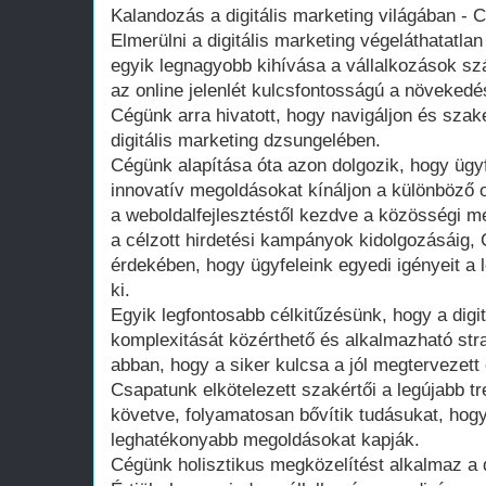
Kalandozás a digitális marketing világában -
Elmerülni a digitális marketing végeláthatatla
egyik legnagyobb kihívása a vállalkozások sz
az online jelenlét kulcsfontosságú a növeke
Cégünk arra hivatott, hogy navigáljon és szak
digitális marketing dzsungelében.
Cégünk alapítása óta azon dolgozik, hogy üg
innovatív megoldásokat kínáljon a különböző 
a weboldalfejlesztéstől kezdve a közösségi 
a célzott hirdetési kampányok kidolgozásáig
érdekében, hogy ügyfeleink egyedi igényeit a
ki.
Egyik legfontosabb célkitűzésünk, hogy a digi
komplexitását közérthető és alkalmazható stra
abban, hogy a siker kulcsa a jól megtervezett és
Csapatunk elkötelezett szakértői a legújabb t
követve, folyamatosan bővítik tudásukat, hogy
leghatékonyabb megoldásokat kapják.
Cégünk holisztikus megközelítést alkalmaz a di