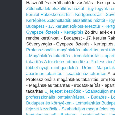
Használt és sérült autó felvásárlás - Készpén
Zöldhulladék elszállítás háztól - így tegyük re
kerület Rákoskeresztúr - Kertgondozás - Söv
Kertépítés
Zöldhulladék elszállítás háztól - íg
Budapest - 17. kerület Rákoskeresztúr - Ker
Gyepszellőztetés - Kertépítés
Zöldhulladék els
rendbe kertünket! - Budapest - 17. kerület Rá
Sövényvágás - Gyepszellőztetés - Kertépítés
Professzionális magánlakás takarítás, ami töb
- Magánlakás takaritás - irodatakarítás - apar
takarítás
A tökéletes otthon titka: Professzion
többet nyújt, mint gondolná - Üröm - Magánlaká
apartman takarítás - családi ház takarítás
A tö
Professzionális magánlakás takarítás, ami töb
- Magánlakás takaritás - irodatakarítás - apar
takarítás
Új fejezet kezdődik - Szabaduljon me
professzionális lomtalanítással! - Budaörs - L
Budapest és környékén - Lomtalanítás Budap
fejezet kezdődik - Szabaduljon meg a felesleg
lomtalanítással! - Budaörs - Lomtalanítás - L