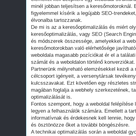
minél jobban teljesítsen a keresőmotoroknál. 
figyelemmel kísérik a legújabb SEO-trendeket,
élvonalba tartozzanak.
De mi is az a keresőoptimalizálás és miért ol
keresőoptimalizálás, vagy SEO (Search Engin
és módszerek összessége, amelyekkel a webol
keresőmotorokban való elérhetősége javíthat
weboldala magasabb pozíciókat ér el a találati 
számát és a weboldalon történő konverziókat.
Partnerünk mélyreható elemzésekkel kezdi a 
célcsoport igényeit, a versenytársak tevéken
kulcsszavakat. Ezt követően egy részletes str
magában foglalja a webhely szerkezetének, t
optimalizálását is.
Fontos szempont, hogy a weboldal felépítése 
legyen a felhasználók számára. Emellett a ta
informatívnak és érdekesnek kell lennie, hogy 
és ösztönözze őket a további böngészésre.
A technikai optimalizálás során a weboldal gy