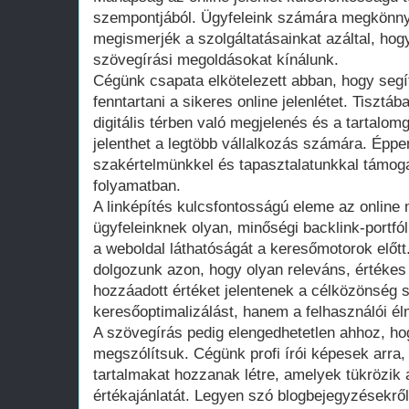
szempontjából. Ügyfeleink számára megkönnyí
megismerjék a szolgáltatásainkat azáltal, hog
szövegírási megoldásokat kínálunk.
Cégünk csapata elkötelezett abban, hogy segít
fenntartani a sikeres online jelenlétet. Tisztá
digitális térben való megjelenés és a tartalo
jelenthet a legtöbb vállalkozás számára. Éppe
szakértelmünkkel és tapasztalatunkkal támog
folyamatban.
A linképítés kulcsfontosságú eleme az online
ügyfeleinknek olyan, minőségi backlink-portfól
a weboldal láthatóságát a keresőmotorok előtt.
dolgozunk azon, hogy olyan releváns, értékes
hozzáadott értéket jelentenek a célközönség
keresőoptimalizálást, hanem a felhasználói élm
A szövegírás pedig elengedhetetlen ahhoz, ho
megszólítsuk. Cégünk profi írói képesek arra
tartalmakat hozzanak létre, amelyek tükrözik a
értékajánlatát. Legyen szó blogbejegyzésekről