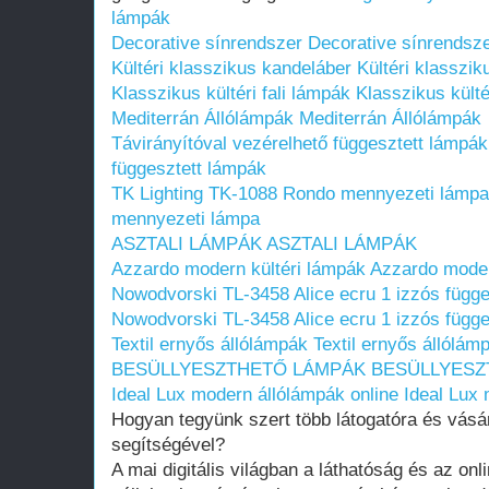
lámpák
Decorative sínrendszer
Decorative sínrendsz
Kültéri klasszikus kandeláber
Kültéri klasszi
Klasszikus kültéri fali lámpák
Klasszikus külté
Mediterrán Állólámpák
Mediterrán Állólámpák
Távirányítóval vezérelhető függesztett lámpák
függesztett lámpák
TK Lighting TK-1088 Rondo mennyezeti lámpa
mennyezeti lámpa
ASZTALI LÁMPÁK
ASZTALI LÁMPÁK
Azzardo modern kültéri lámpák
Azzardo moder
Nowodvorski TL-3458 Alice ecru 1 izzós függ
Nowodvorski TL-3458 Alice ecru 1 izzós függ
Textil ernyős állólámpák
Textil ernyős állólám
BESÜLLYESZTHETŐ LÁMPÁK
BESÜLLYESZ
Ideal Lux modern állólámpák online
Ideal Lux 
Hogyan tegyünk szert több látogatóra és vásár
segítségével?
A mai digitális világban a láthatóság és az onl