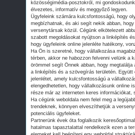
közösségimédia-posztokról, mi gondoskodunk
élvezetes, informatív és meggyőző legyen.
Ügyfeleink számára kulcsfontosságú, hogy olya
megbízhatnak, és aki segít nekik abban, hogy
versenytársak közül. Cégünk elkötelezett abb
szabott megoldásokat nyújtson a linképítés és
hogy ügyfeleink online jelenléte hatékony, vo
Ha Ön is szeretné, hogy vállalkozása magabizt
térben, akkor ne habozzon felvenni velünk a 
örömmel segít Önnek abban, hogy megtalálja 
a linképítés és a szövegírás területén. Együtt é
jelenlétet, amely kulcsfontosságú a vállalko
elengedhetetlen, hogy vállalkozásunk online is 
része már az interneten keres információkat, 
Ha cégünk weboldala nem felel meg a legújabb
trendeknek, könnyen elveszíthetjük a versen
potenciális ügyfeleket.
Partnerünk évek óta foglalkozik keresőoptimali
hatalmas tapasztalattal rendelkezik ezen a ter
elemeket kell beépíteni egy weboldal struktúr