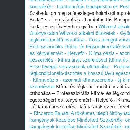
környékén - Lomtalanítás Budapesten és Pes
Szabaduljon meg a felesleges holmiktól a profe
Budaörs - Lomtalanítás - Lomtalanítás Budape
Budapesten és Pest megyében
Wilvorst alkal
Öltönyszalon
Wilvorst alkalmi öltözetek - Győ
légkondicionáló tisztítása - Friss levegőt var
Professzionális klíma- és légkondicionáló-tis
és kényelemért - Hetyefő - Klíma oázis - azonn
beszerelés - klíma árak szereléssel
Klíma és 
Friss levegőt varázsolunk otthonába – Profess
légkondicionáló-tisztítás a hosszú távú egész
- Klíma oázis - azonnali klímaszerelés - új kl
szereléssel
Klíma és légkondicionáló tisztítás
otthonába – Professzionális klíma- és légkondi
egészségért és kényelemért - Hetyefő - Klíma
- új klíma beszerelés - klíma árak szerelésse
– Riccardo Banatti
A tökéletes ülepű öltönyna
kampányok kezelése Minősített Szakértők- o
kampányok kezelése Minősített Szakértők- o