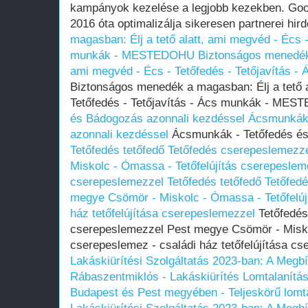
kampányok kezelése a legjobb kezekben. Go
2016 óta optimalizálja sikeresen partnerei hird
magasban: Élj a tető alatt, ami megvéd - Écs -
munkák - MESTEDOHU
Biztonságos menedék 
ami megvéd - Écs - Tetőfedés - Tetőjavítá
Biztonságos menedék a magasban: Élj a tető a
Tetőfedés - Tetőjavítás - Ács munkák - ME
és Bádogozás azonnali kezdéssel
Ácsmunkák 
azonnali kezdéssel
Ácsmunkák - Tetőfedés és
Tetőfedés tetőfedő Tetőfedés cserepeslemez
Miskolc - Ómassa - Tetőfelújítás cserepeslemez
cserepeslemezzel
Tetőfedés tetőfedő Tetőfed
megye Csömör - Miskolc - Ómassa - Tetőfelúj
ház tetőfelújítása cserepeslemezzel
Tetőfedés
cserepeslemezzel Pest megye Csömör - Miskol
cserepeslemez - családi ház tetőfelújítása c
Lakáskiürítési Szolgáltatás 2023-ban: A Megb
Rábaszentmiklós - Lakáskiürítés Lomtalanítás‎
Budapest és Pest megyében‎ - Teljeskörű lomt