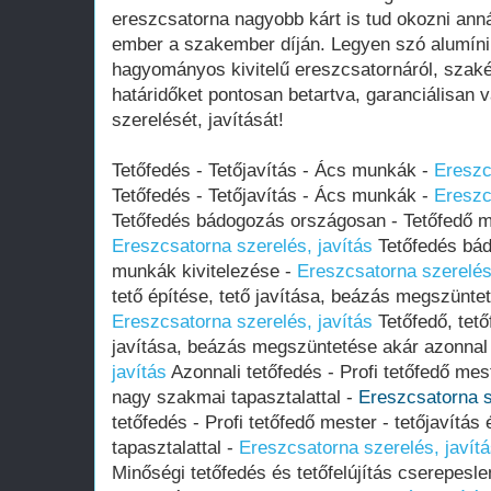
ereszcsatorna nagyobb kárt is tud okozni ann
ember a szakember díján. Legyen szó alumín
hagyományos kivitelű ereszcsatornáról, szaké
határidőket pontosan betartva, garanciálisan v
szerelését, javítását!
Tetőfedés - Tetőjavítás - Ács munkák -
Ereszc
Tetőfedés - Tetőjavítás - Ács munkák -
Ereszc
Tetőfedés bádogozás országosan - Tetőfedő m
Ereszcsatorna szerelés, javítás
Tetőfedés bád
munkák kivitelezése -
Ereszcsatorna szerelés,
tető építése, tető javítása, beázás megszünte
Ereszcsatorna szerelés, javítás
Tetőfedő, tető
javítása, beázás megszüntetése akár azonnal
javítás
Azonnali tetőfedés - Profi tetőfedő meste
nagy szakmai tapasztalattal -
Ereszcsatorna s
tetőfedés - Profi tetőfedő mester - tetőjavítás
tapasztalattal -
Ereszcsatorna szerelés, javít
Minőségi tetőfedés és tetőfelújítás cserepesl