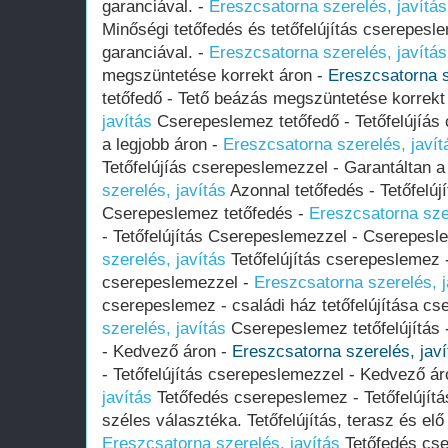
garanciával. -
Ereszcsatorna szerelés, javítás
Minőségi tetőfedés és tetőfelújítás cserepesl
garanciával. -
Ereszcsatorna szerelés, javítás
megszüntetése korrekt áron -
Ereszcsatorna s
tetőfedő - Tető beázás megszüntetése korrekt
javítás
Cserepeslemez tetőfedő - Tetőfelújíás
a legjobb áron -
Ereszcsatorna szerelés, javít
Tetőfelújíás cserepeslemezzel - Garantáltan a
szerelés, javítás
Azonnal tetőfedés - Tetőfelú
Cserepeslemez tetőfedés -
Ereszcsatorna szer
- Tetőfelújítás Cserepeslemezzel - Cserepesl
szerelés, javítás
Tetőfelújítás cserepeslemez -
cserepeslemezzel -
Ereszcsatorna szerelés, j
cserepeslemez - családi ház tetőfelújítása c
szerelés, javítás
Cserepeslemez tetőfelújítás 
- Kedvező áron -
Ereszcsatorna szerelés, javí
- Tetőfelújítás cserepeslemezzel - Kedvező á
javítás
Tetőfedés cserepeslemez - Tetőfelújítá
széles választéka. Tetőfelújítás, terasz és elő
Ereszcsatorna szerelés, javítás
Tetőfedés cser