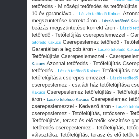
tetőfedés - Minőségi tetőfedés és tetőfelújítá
10 év garanciával. -
Azonnal
László tetőfedő Kakucs
megszüntetése korrekt áron -
László tetőfedő Kak
beázás megszüntetése korrekt áron -
László te
tetőfedő - Tetőfelújíás cserepeslemezzel - Gar
Cserepeslemez tetőfedő - Tetőfe
tetőfedő Kakucs
Garantáltan a legjobb áron -
László tetőfedő Kakuc
Tetőfelújítás Cserepeslemezzel - Cserepesle
Azonnal tetőfedés - Tetőfelújítás Cser
Kakucs
tetőfedés -
Tetőfelújítás cs
László tetőfedő Kakucs
tetőfelújítása cserepeslemezzel -
László tetőfed
cserepeslemez - családi ház tetőfelújítása c
Cserepeslemez tetőfelújítás - Tetőfelúj
Kakucs
áron -
Cserepeslemez tetőfel
László tetőfedő Kakucs
cserepeslemezzel - Kedvező áron -
László tetőf
cserepeslemez - Tetőfelújítás, tetőcsere - Te
Tetőfelújítás, terasz és elő tetők készítése ga
Tetőfedés cserepeslemez - Tetőfelújítás, tető
választéka. Tetőfelújítás, terasz és elő tetők 