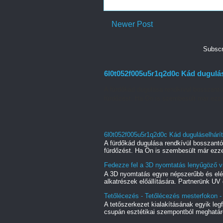
Newer Post
Subscr
6l0t052f005u5r1q2d0c Kád dugulás
A fürdőkád dugulása rendkívül bosszant
fürdőzést. Ha Ön is szembesült már ezze
6l0t052f005u5r1q2d0c Kád duguláselhárí
A fürdőkád dugulása rendkívül bosszant
fürdőzést. Ha Ön is szembesült már ezze
Fedezze fel a 3D nyomtatás lenyűgöző vi
A 3D nyomtatás egyre népszerűbb és elé
alkatrészek előállítására. Partnerünk UV 
Tetőlécezés - Tetőlécezés mesterfokon - 
A tetőszerkezet kialakításának egyik le
csupán esztétikai szempontból meghatáro