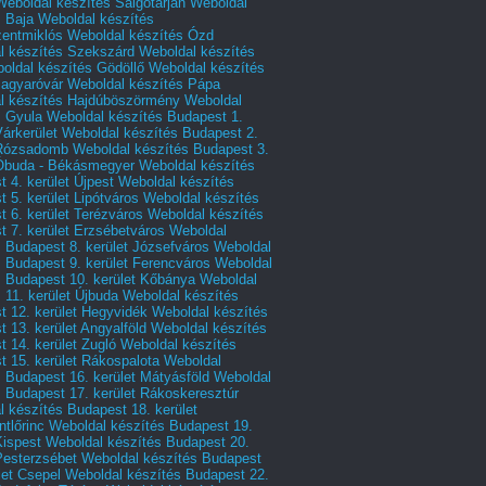
Weboldal készítés Salgótarján
Weboldal
s Baja
Weboldal készítés
zentmiklós
Weboldal készítés Ózd
l készítés Szekszárd
Weboldal készítés
oldal készítés Gödöllő
Weboldal készítés
agyaróvár
Weboldal készítés Pápa
l készítés Hajdúböszörmény
Weboldal
s Gyula
Weboldal készítés Budapest 1.
Várkerület
Weboldal készítés Budapest 2.
 Rózsadomb
Weboldal készítés Budapest 3.
 Óbuda - Békásmegyer
Weboldal készítés
 4. kerület Újpest
Weboldal készítés
 5. kerület Lipótváros
Weboldal készítés
 6. kerület Terézváros
Weboldal készítés
 7. kerület Erzsébetváros
Weboldal
 Budapest 8. kerület Józsefváros
Weboldal
 Budapest 9. kerület Ferencváros
Weboldal
s Budapest 10. kerület Kőbánya
Weboldal
 11. kerület Újbuda
Weboldal készítés
t 12. kerület Hegyvidék
Weboldal készítés
 13. kerület Angyalföld
Weboldal készítés
 14. kerület Zugló
Weboldal készítés
 15. kerület Rákospalota
Weboldal
 Budapest 16. kerület Mátyásföld
Weboldal
 Budapest 17. kerület Rákoskeresztúr
 készítés Budapest 18. kerület
tlőrinc
Weboldal készítés Budapest 19.
Kispest
Weboldal készítés Budapest 20.
Pesterzsébet
Weboldal készítés Budapest
let Csepel
Weboldal készítés Budapest 22.