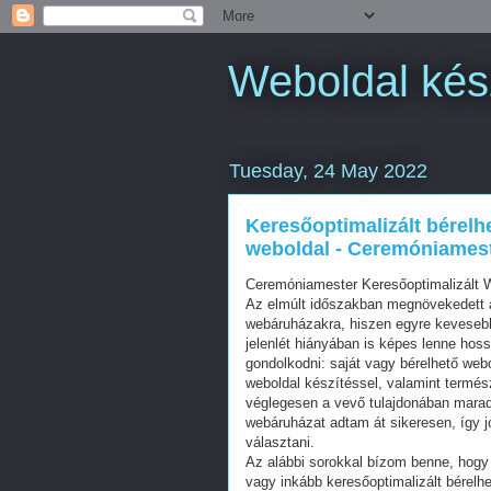
Weboldal kés
Tuesday, 24 May 2022
Keresőoptimalizált bérelh
weboldal - Ceremóniames
Ceremóniamester Keresőoptimalizált 
Az elmúlt időszakban megnövekedett a
webáruházakra, hiszen egyre kevesebb 
jelenlét hiányában is képes lenne hos
gondolkodni: saját vagy bérelhető web
weboldal készítéssel, valamint termés
véglegesen a vevő tulajdonában mara
webáruházat adtam át sikeresen, így j
választani.
Az alábbi sorokkal bízom benne, hogy 
vagy inkább keresőoptimalizált bérelhe