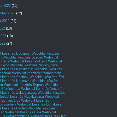
er 2022
(10)
mber 2022
(22)
t 2022
(21)
2022
(18)
2022
(13)
022
(27)
l készítés Budapest
Weboldal készítés
n
Weboldal készítés Szeged
Weboldal
s Pécs
Weboldal készítés Pécs
Weboldal
s Győr
Weboldal készítés Nyíregyháza
l készítés Kecskemét
Weboldal készítés
ehérvár
Weboldal készítés Szombathely
l készítés Szolnok
Weboldal készítés Érd
l készítés Kaposvár
Weboldal készítés
ya
Weboldal készítés Sopron
Weboldal
s Békéscsaba
Weboldal készítés Veszprém
l készítés Zalaegerszeg
Weboldal készítés
boldal készítés Nagykanizsa
Weboldal
s Dunaújváros
Weboldal készítés
vásárhely
Weboldal készítés Dunakeszi
l készítés Cegléd
Weboldal készítés
ján
Weboldal készítés Baja
Weboldal
s Szigetszentmiklós
Weboldal készítés Ózd