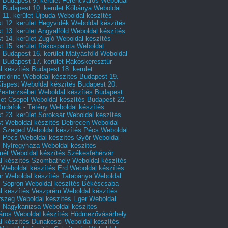
 Budapest 9. kerület Ferencváros
Weboldal
s Budapest 10. kerület Kőbánya
Weboldal
 11. kerület Újbuda
Weboldal készítés
t 12. kerület Hegyvidék
Weboldal készítés
 13. kerület Angyalföld
Weboldal készítés
 14. kerület Zugló
Weboldal készítés
 15. kerület Rákospalota
Weboldal
 Budapest 16. kerület Mátyásföld
Weboldal
 Budapest 17. kerület Rákoskeresztúr
 készítés Budapest 18. kerület
tlőrinc
Weboldal készítés Budapest 19.
Kispest
Weboldal készítés Budapest 20.
Pesterzsébet
Weboldal készítés Budapest
let Csepel
Weboldal készítés Budapest 22.
Budafok - Tétény
Weboldal készítés
 23. kerület Soroksár
Weboldal készítés
t
Weboldal készítés Debrecen
Weboldal
s Szeged
Weboldal készítés Pécs
Weboldal
s Pécs
Weboldal készítés Győr
Weboldal
s Nyíregyháza
Weboldal készítés
mét
Weboldal készítés Székesfehérvár
l készítés Szombathely
Weboldal készítés
Weboldal készítés Érd
Weboldal készítés
r
Weboldal készítés Tatabánya
Weboldal
s Sopron
Weboldal készítés Békéscsaba
l készítés Veszprém
Weboldal készítés
rszeg
Weboldal készítés Eger
Weboldal
s Nagykanizsa
Weboldal készítés
áros
Weboldal készítés Hódmezővásárhely
l készítés Dunakeszi
Weboldal készítés