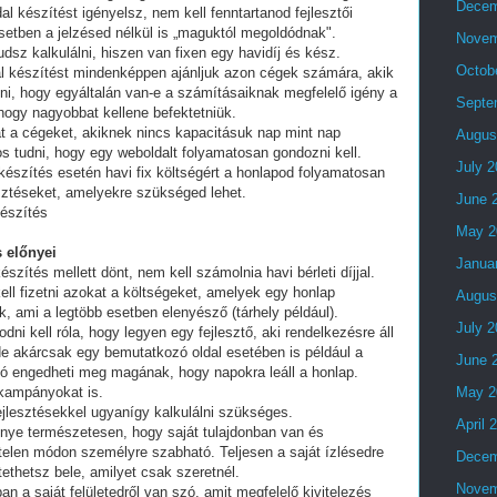
Decem
al készítést igényelsz, nem kell fenntartanod fejlesztői
setben a jelzésed nélkül is „maguktól megoldódnak".
Novem
dsz kalkulálni, hiszen van fixen egy havidíj és kész.
Octob
al készítést mindenképpen ajánljuk azon cégek számára, akik
lni, hogy egyáltalán van-e a számításaiknak megfelelő igény a
Septe
 hogy nagyobbat kellene befektetniük.
t a cégeket, akiknek nincs kapacitásuk nap mint nap
Augus
tos tudni, hogy egy weboldalt folyamatosan gondozni kell.
July 
készítés esetén havi fix költségért a honlapod folyamatosan
esztéseket, amelyekre szükséged lehet.
June 
észítés
May 2
 előnyei
Janua
észítés mellett dönt, nem kell számolnia havi bérleti díjjal.
ell fizetni azokat a költségeket, amelyek egy honlap
Augus
, ami a legtöbb esetben elenyésző (tárhely például).
July 
i kell róla, hogy legyen egy fejlesztő, aki rendelkezésre áll
e akárcsak egy bemutatkozó oldal esetében is például a
June 
ó engedheti meg magának, hogy napokra leáll a honlap.
 kampányokat is.
May 2
fejlesztésekkel ugyanígy kalkulálni szükséges.
April 
lőnye természetesen, hogy saját tulajdonban van és
telen módon személyre szabható. Teljesen a saját ízlésedre
Decem
tethetsz bele, amilyet csak szeretnél.
Novem
an a saját felületedről van szó, amit megfelelő kivitelezés