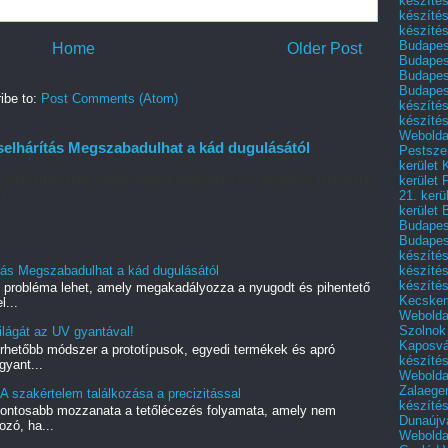
készítés
készíté
készítés
Budapes
Home
Older Post
Budapest
Budapest
Budapest
ibe to:
Post Comments (Atom)
készítés
készítés
Weboldal
elhárítás Megszabadulhat a kád dugulásától
Pestszen
kerület 
ó probléma lehet, amely megakadályozza a nyugodt és pihentető
kerület 
21. kerü
l...
kerület 
Budapest
Budapes
készíté
készíté
tás Megszabadulhat a kád dugulásától
készíté
ó probléma lehet, amely megakadályozza a nyugodt és pihentető
Kecske
l...
Webolda
Szolnok
lágát az UV gyantával!
Kaposvá
rhetőbb módszer a prototípusok, egyedi termékek és apró
készíté
gyant...
Webolda
Zalaege
A szakértelem találkozása a precizitással
készíté
gfontosabb mozzanata a tetőlécezés folyamata, amely nem
Dunaújv
zó, ha...
Webolda