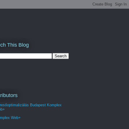
ch This Blog
ributors
resőoptimalizálás Budapest Komplex
b+
mplex Web+