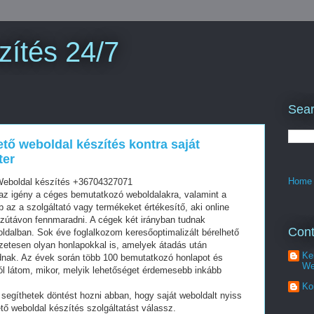
zítés 24/7
Sear
ető weboldal készítés kontra saját
ter
Home
Weboldal készítés +36704327071
z igény a céges bemutatkozó weboldalakra, valamint a
az a szolgáltató vagy termékeket értékesítő, aki online
szútávon fennmaradni. A cégek két irányban tudnak
Cont
oldalban. Sok éve foglalkozom keresőoptimalizált bérelhető
zetesen olyan honlapokkal is, amelyek átadás után
Ke
dnak. Az évek során több 100 bemutatkozó honlapot és
We
ól látom, mikor, melyik lehetőséget érdemesebb inkább
Ko
segíthetek döntést hozni abban, hogy saját weboldalt nyiss
tő weboldal készítés szolgáltatást válassz.