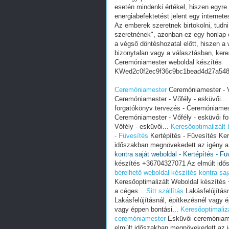
esetén mindenki értékel, hiszen egyre
energiabefektetést jelent egy internete
Az emberek szeretnek birtokolni, tudn
szeretnének", azonban ez egy honlap e
a végső döntéshozatal előtt, hiszen a w
bizonytalan vagy a választásban, ker
Ceremóniamester weboldal készítés
KWed2c0f2ec9f36c9bc1bead4d27a54
Ceremóniamester
Ceremóniamester - V
Ceremóniamester - Vőfély - esküvői...
forgatókönyv tervezés - Ceremóniames
Ceremóniamester - Vőfély - esküvői f
Vőfély - esküvői...
Keresőoptimalizált 
- Füvesítés
Kertépítés - Füvesítés Ke
időszakban megnövekedett az igény a
kontra saját weboldal - Kertépítés - Fü
készítés +36704327071 Az elmúlt idő
bérelhető weboldal készítés kontra saj
Keresőoptimalizált Weboldal készíté
a céges...
Sitt szállítás
Lakásfelújítás
Lakásfelújításnál, építkezésnél vagy 
vagy éppen bontási...
Keresőoptimalizá
ceremóniamester
Esküvői ceremóniame
elmúlt időszakban megnövekedett az i