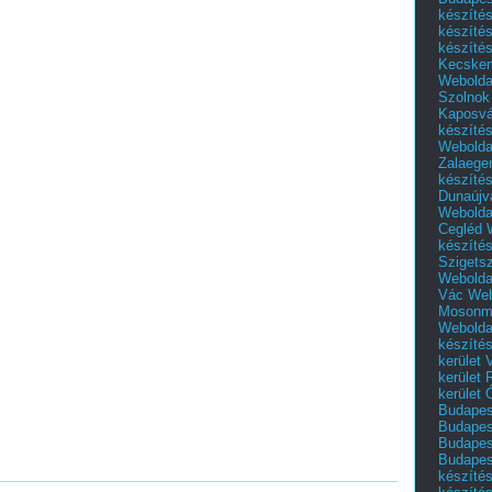
készíté
készíté
készíté
Kecske
Webolda
Szolnok
Kaposvá
készíté
Webolda
Zalaege
készíté
Dunaújv
Webolda
Cegléd
készíté
Szigets
Webolda
Vác
Web
Mosonm
Webolda
készíté
kerület 
kerület
kerület
Budapest
Budapest
Budapest
Budapest
készítés