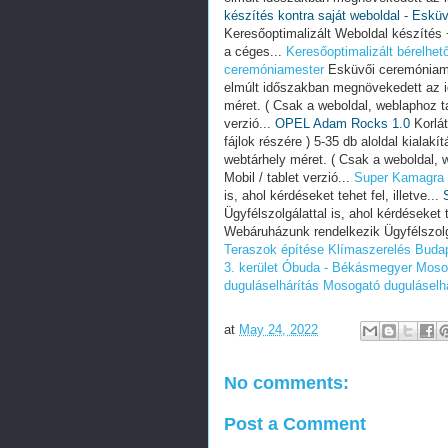
készítés kontra saját weboldal - Eskü
Keresőoptimalizált Weboldal készíté
a céges...
Keresőoptimalizált bérelhet
ceremóniamester
Esküvői ceremóniame
elmúlt időszakban megnövekedett az i
méret. ( Csak a weboldal, weblaphoz tar
verzió...
OPEL Adam Rocks 1.0
Korlát
fájlok részére ) 5-35 db aloldal kialakít
webtárhely méret. ( Csak a weboldal, we
Mobil / tablet verzió...
Super Kamagra 
is, ahol kérdéseket tehet fel, illetve...
Ügyfélszolgálattal is, ahol kérdéseket te
Webáruházunk rendelkezik Ügyfélszolgála
Teraszok építése
Klímaszerelés Budap
3. kerület Óbuda - Békásmegyer
Mosog
duguláselhárítás
Mosogató duguláselhá
at
May 24, 2022
No comments:
Post a Comment