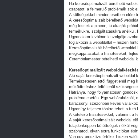
Ha keresőoptimalizált bérelhető webold
csapatot, a felmerülő problémák sok e
A költségekkel minden esetben előre tu
A keresőoptimalizált bérelhető webold
még frissek a piacon, ki akarják próbá
termékükre, szolgáltatásukra anélkül,
Ugyanakkor kiválóan kiszolgálja azoka
foglalkozni a weboldallal – hiszen fon
Keresőoptimalizált bérelhető weboldal 
megkapja azokat a frissítéseket, fejl
Ceremóniamester bérelhető weboldal k
Keresőoptimalizált weboldalkészítés
Aki saját keresőoptimalizált weboldal k
Természetesen ettől függetlenül meg k
működtetéshez feltétlenül szükségesek
Hátránya, hogy folyamatosan gondoskodn
probléma esetén. Egy webáruháznál, d
karácsonyi szezonban kevés vállalkoz
Ugyanígy teljesen tönkre teheti a futó
A kötelező frissítésekkel, valamint a 
A saját keresőoptimalizált weboldal e
tulajdonképpen kötöttségek nélkül vég
szabhatod, olyan extra funkciókat épít
Van egy presztízs értéke, hiszen valób