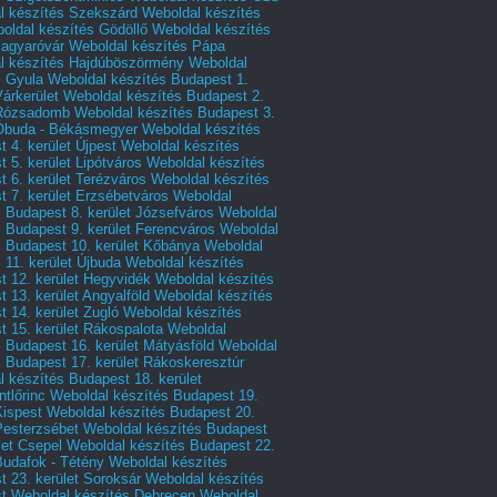
l készítés Szekszárd
Weboldal készítés
oldal készítés Gödöllő
Weboldal készítés
agyaróvár
Weboldal készítés Pápa
l készítés Hajdúböszörmény
Weboldal
s Gyula
Weboldal készítés Budapest 1.
Várkerület
Weboldal készítés Budapest 2.
 Rózsadomb
Weboldal készítés Budapest 3.
 Óbuda - Békásmegyer
Weboldal készítés
 4. kerület Újpest
Weboldal készítés
 5. kerület Lipótváros
Weboldal készítés
 6. kerület Terézváros
Weboldal készítés
 7. kerület Erzsébetváros
Weboldal
 Budapest 8. kerület Józsefváros
Weboldal
 Budapest 9. kerület Ferencváros
Weboldal
s Budapest 10. kerület Kőbánya
Weboldal
 11. kerület Újbuda
Weboldal készítés
t 12. kerület Hegyvidék
Weboldal készítés
 13. kerület Angyalföld
Weboldal készítés
 14. kerület Zugló
Weboldal készítés
 15. kerület Rákospalota
Weboldal
 Budapest 16. kerület Mátyásföld
Weboldal
 Budapest 17. kerület Rákoskeresztúr
 készítés Budapest 18. kerület
tlőrinc
Weboldal készítés Budapest 19.
Kispest
Weboldal készítés Budapest 20.
Pesterzsébet
Weboldal készítés Budapest
let Csepel
Weboldal készítés Budapest 22.
Budafok - Tétény
Weboldal készítés
 23. kerület Soroksár
Weboldal készítés
t
Weboldal készítés Debrecen
Weboldal