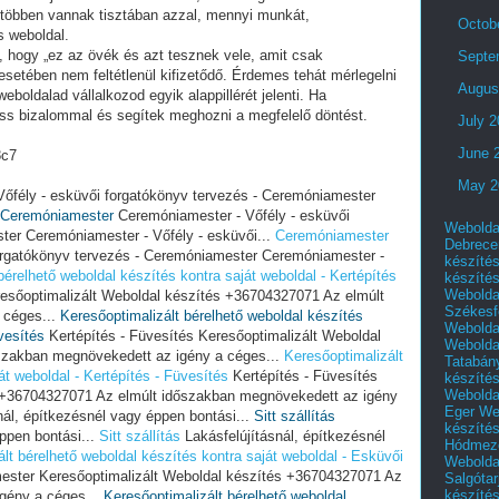
 többen vannak tisztában azzal, mennyi munkát,
Octob
s weboldal.
i, hogy „ez az övék és azt tesznek vele, amit csak
Septe
setében nem feltétlenül kifizetődő. Érdemes tehát mérlegelni
Augus
eboldalad vállalkozod egyik alappillérét jelenti. Ha
ess bizalommal és segítek meghozni a megfelelő döntést.
July 
June 
8c7
May 2
őfély - esküvői forgatókönyv tervezés - Ceremóniamester
Ceremóniamester
Ceremóniamester - Vőfély - esküvői
Webolda
ter Ceremóniamester - Vőfély - esküvői...
Ceremóniamester
Debrece
orgatókönyv tervezés - Ceremóniamester Ceremóniamester -
készíté
bérelhető weboldal készítés kontra saját weboldal - Kertépítés
készíté
Webolda
resőoptimalizált Weboldal készítés +36704327071 Az elmúlt
Székesf
 céges...
Keresőoptimalizált bérelhető weboldal készítés
Webolda
vesítés
Kertépítés - Füvesítés Keresőoptimalizált Weboldal
Webolda
szakban megnövekedett az igény a céges...
Keresőoptimalizált
Tatabán
át weboldal - Kertépítés - Füvesítés
Kertépítés - Füvesítés
készíté
Webolda
s +36704327071 Az elmúlt időszakban megnövekedett az igény
Eger
We
nál, építkezésnél vagy éppen bontási...
Sitt szállítás
készíté
éppen bontási...
Sitt szállítás
Lakásfelújításnál, építkezésnél
Hódmező
lt bérelhető weboldal készítés kontra saját weboldal - Esküvői
Webolda
ster Keresőoptimalizált Weboldal készítés +36704327071 Az
Salgótar
készíté
gény a céges...
Keresőoptimalizált bérelhető weboldal