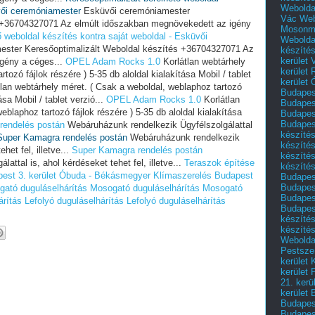
Webolda
vői ceremóniamester
Esküvői ceremóniamester
Vác
Web
s +36704327071 Az elmúlt időszakban megnövekedett az igény
Mosonm
ő weboldal készítés kontra saját weboldal - Esküvői
Webolda
ster Keresőoptimalizált Weboldal készítés +36704327071 Az
készíté
kerület 
gény a céges...
OPEL Adam Rocks 1.0
Korlátlan webtárhely
kerület
tozó fájlok részére ) 5-35 db aloldal kialakítása Mobil / tablet
kerület
lan webtárhely méret. ( Csak a weboldal, weblaphoz tartozó
Budapest
ása Mobil / tablet verzió...
OPEL Adam Rocks 1.0
Korlátlan
Budapest
blaphoz tartozó fájlok részére ) 5-35 db aloldal kialakítása
Budapest
Budapest
rendelés postán
Webáruházunk rendelkezik Ügyfélszolgálattal
készítés
Super Kamagra rendelés postán
Webáruházunk rendelkezik
készítés
het fel, illetve...
Super Kamagra rendelés postán
készíté
ttal is, ahol kérdéseket tehet fel, illetve...
Teraszok építése
készítés
est 3. kerület Óbuda - Békásmegyer
Klímaszerelés Budapest
Budapes
Budapest
ató duguláselhárítás
Mosogató duguláselhárítás
Mosogató
Budapest
rítás
Lefolyó duguláselhárítás
Lefolyó duguláselhárítás
Budapest
készítés
készítés
Weboldal
Pestszen
kerület 
kerület 
21. kerü
kerület 
Budapest
Budapes