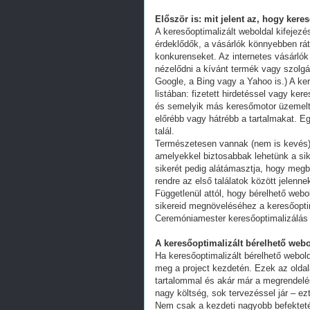
Először is: mit jelent az, hogy kere
A keresőoptimalizált weboldal kifejez
érdeklődők, a vásárlók könnyebben ráta
konkurenseket. Az internetes vásárlók
nézelődni a kívánt termék vagy szolgál
Google, a Bing vagy a Yahoo is.) A ker
listában: fizetett hirdetéssel vagy k
és semelyik más keresőmotor üzemeltet
előrébb vagy hátrébb a tartalmakat. Eg
talál.
Természetesen vannak (nem is kevés) 
amelyekkel biztosabbak lehetünk a s
sikerét pedig alátámasztja, hogy megb
rendre az első találatok között jelenn
Függetlenül attól, hogy bérelhető webo
sikereid megnöveléséhez a keresőoptim
Ceremóniamester keresőoptimalizálás
A keresőoptimalizált bérelhető webo
Ha keresőoptimalizált bérelhető webold
meg a project kezdetén. Ezek az oldal
tartalommal és akár már a megrendelés
nagy költség, sok tervezéssel jár – ez
Nem csak a kezdeti nagyobb befekteté