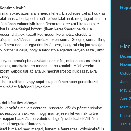
Repo
sőoptimalizált?
és már sokak számára ismerős lehet. Elsődleges célja, hogy az
láljanak a honlapodra, sőt, előbb találjanak meg téged, mint a
 általában valamelyik keresőmotoron keresztül kezdenek el
tatás lehetőségei között. (Ilyen keresőmotor például a
esési találatok között két módon kerülhetsz előrébb a
eresőoptimalizálással. Természetesen sem a Google, sem a Bing
ő nem adott ki egyetlen listát sem, hogy mi alapján sorolja
Blog
y biztos: a célja, hogy a látogató elégedett legyen azzal, amit
Decem
olyan keresőoptimalizálási eszközök, módszerek és elvek,
Novem
ikerben, amelyeket én magam is használok. Módszereim
ízóim weboldalai az általuk meghatározott kulcsszavakra
Octob
ek meg.
ldal készítésen vagy saját tulajdonú honlapon gondolkozol –
June 
alizálást feltétlenül javaslom.
May 2
April 
ldal készítés előnyei
March
al készítés mellett döntesz, rengeteg időt és pénzt spórolsz
ak reszponzívak, van, hogy már teljesen fel vannak töltve
Febru
 napján használatba veheted. Egy új weboldal előállítása
t mind megtakaríthatod vele.
Janua
stől kíméled meg magad, hanem a fenntartási költségektől is.