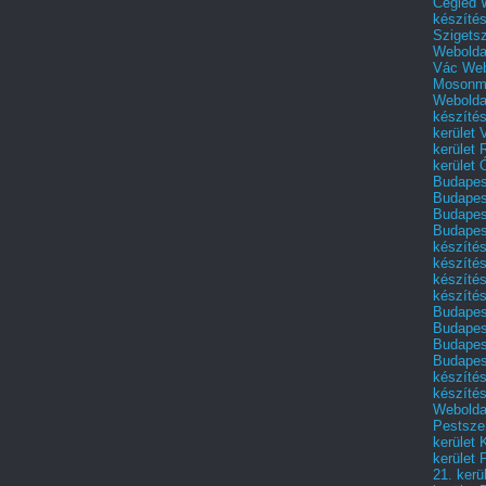
Cegléd
készíté
Szigets
Webolda
Vác
Web
Mosonm
Webolda
készíté
kerület 
kerület
kerület
Budapest
Budapest
Budapest
Budapest
készítés
készítés
készíté
készítés
Budapes
Budapest
Budapest
Budapest
készítés
készítés
Weboldal
Pestszen
kerület 
kerület 
21. kerü