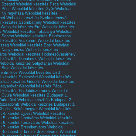
s Szeged
Weboldal készítés Pécs
Weboldal
s Pécs
Weboldal készítés Győr
Weboldal
s Nyíregyháza
Weboldal készítés
mét
Weboldal készítés Székesfehérvár
l készítés Szombathely
Weboldal készítés
Weboldal készítés Érd
Weboldal készítés
r
Weboldal készítés Tatabánya
Weboldal
s Sopron
Weboldal készítés Békéscsaba
l készítés Veszprém
Weboldal készítés
rszeg
Weboldal készítés Eger
Weboldal
s Nagykanizsa
Weboldal készítés
áros
Weboldal készítés Hódmezővásárhely
l készítés Dunakeszi
Weboldal készítés
Weboldal készítés Salgótarján
Weboldal
s Baja
Weboldal készítés
zentmiklós
Weboldal készítés Ózd
l készítés Szekszárd
Weboldal készítés
oldal készítés Gödöllő
Weboldal készítés
agyaróvár
Weboldal készítés Pápa
l készítés Hajdúböszörmény
Weboldal
s Gyula
Weboldal készítés Budapest 1.
Várkerület
Weboldal készítés Budapest 2.
 Rózsadomb
Weboldal készítés Budapest 3.
 Óbuda - Békásmegyer
Weboldal készítés
 4. kerület Újpest
Weboldal készítés
 5. kerület Lipótváros
Weboldal készítés
 6. kerület Terézváros
Weboldal készítés
 7. kerület Erzsébetváros
Weboldal
 Budapest 8. kerület Józsefváros
Weboldal