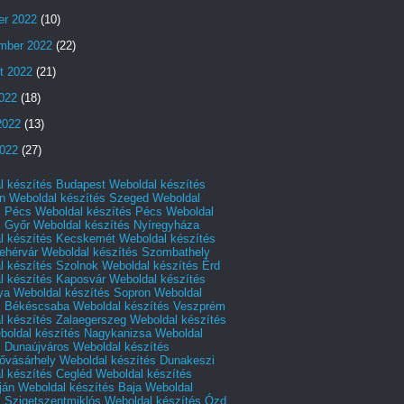
er 2022
(10)
mber 2022
(22)
t 2022
(21)
2022
(18)
2022
(13)
022
(27)
l készítés Budapest
Weboldal készítés
n
Weboldal készítés Szeged
Weboldal
s Pécs
Weboldal készítés Pécs
Weboldal
s Győr
Weboldal készítés Nyíregyháza
l készítés Kecskemét
Weboldal készítés
ehérvár
Weboldal készítés Szombathely
l készítés Szolnok
Weboldal készítés Érd
l készítés Kaposvár
Weboldal készítés
ya
Weboldal készítés Sopron
Weboldal
s Békéscsaba
Weboldal készítés Veszprém
l készítés Zalaegerszeg
Weboldal készítés
boldal készítés Nagykanizsa
Weboldal
s Dunaújváros
Weboldal készítés
vásárhely
Weboldal készítés Dunakeszi
l készítés Cegléd
Weboldal készítés
ján
Weboldal készítés Baja
Weboldal
s Szigetszentmiklós
Weboldal készítés Ózd