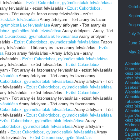
t felvásárlás -
Ezüst Cukordoboz, gyümölcstálak felvásárlása
Octob
rany felvásárlás - ezüst felvásárlás -
Ezüst Cukordoboz,
yam - Tört arany és fazon arany felvásárlás - ezüst
Septe
cstálak felvásárlása
Arany árfolyam - Tört arany és fazon
Augus
gyümölcstálak felvásárlása
Arany árfolyam - Tört arany és
oboz, gyümölcstálak felvásárlása
Arany árfolyam - Arany, Tört
July 
st Cukordoboz, gyümölcstálak felvásárlása
Arany árfolyam -
sárlás -
Ezüst Cukordoboz, gyümölcstálak felvásárlása
Fazon
June 
rany felvásárlás - Törtarany és fazonarany felvásárlás -
Ezüst
May 2
sa
Fazon arany felvásárlás - Arany árfolyam - arany
felvásárlás -
Ezüst Cukordoboz, gyümölcstálak felvásárlása
Webolda
any felvásárlás - ezüst felvásárlás -
Ezüst Cukordoboz,
Debrece
yam - Tört arany és fazonarany felvásárlás - ezüst felvásárlás
készíté
lvásárlása
Arany árfolyam - Tört arany és fazonarany
készíté
Cukordoboz, gyümölcstálak felvásárlása
Arany árfolyam - Tört
Webolda
t felvásárlás -
Ezüst Cukordoboz, gyümölcstálak felvásárlása
Székesf
Webolda
any felvásárlás - ezüst felvásárlás -
Ezüst Cukordoboz,
Webolda
yam - Tört arany és fazonarany felvásárlás - ezüst felvásárlás
Tatabán
lvásárlása
Arany árfolyam - Tört arany és fazonarany
készíté
Cukordoboz, gyümölcstálak felvásárlása
Arany árfolyam - Tört
Webolda
t felvásárlás -
Ezüst Cukordoboz, gyümölcstálak felvásárlása
Eger
We
készíté
Ezüst Cukordoboz, gyümölcstálak felvásárlása
Arany
Hódmező
Cukordoboz, gyümölcstálak felvásárlása
Arany árfolyam -
Webolda
rlás -
Ezüst Cukordoboz, gyümölcstálak felvásárlása
Arany
Salgótar
ték felvásárlás -
Ezüst Cukordoboz, gyümölcstálak
készíté