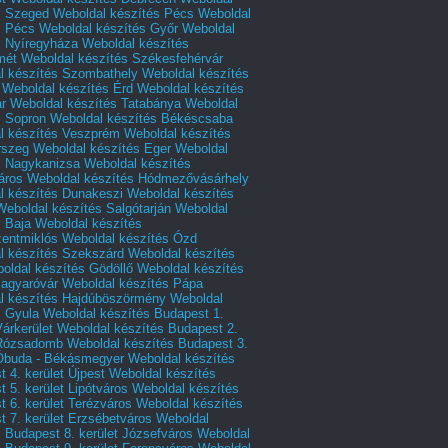
s Szeged
Weboldal készítés Pécs
Weboldal
s Pécs
Weboldal készítés Győr
Weboldal
s Nyíregyháza
Weboldal készítés
mét
Weboldal készítés Székesfehérvár
l készítés Szombathely
Weboldal készítés
Weboldal készítés Érd
Weboldal készítés
r
Weboldal készítés Tatabánya
Weboldal
s Sopron
Weboldal készítés Békéscsaba
l készítés Veszprém
Weboldal készítés
rszeg
Weboldal készítés Eger
Weboldal
s Nagykanizsa
Weboldal készítés
áros
Weboldal készítés Hódmezővásárhely
l készítés Dunakeszi
Weboldal készítés
Weboldal készítés Salgótarján
Weboldal
s Baja
Weboldal készítés
zentmiklós
Weboldal készítés Ózd
l készítés Szekszárd
Weboldal készítés
oldal készítés Gödöllő
Weboldal készítés
agyaróvár
Weboldal készítés Pápa
l készítés Hajdúböszörmény
Weboldal
s Gyula
Weboldal készítés Budapest 1.
Várkerület
Weboldal készítés Budapest 2.
 Rózsadomb
Weboldal készítés Budapest 3.
 Óbuda - Békásmegyer
Weboldal készítés
 4. kerület Újpest
Weboldal készítés
 5. kerület Lipótváros
Weboldal készítés
 6. kerület Terézváros
Weboldal készítés
 7. kerület Erzsébetváros
Weboldal
 Budapest 8. kerület Józsefváros
Weboldal