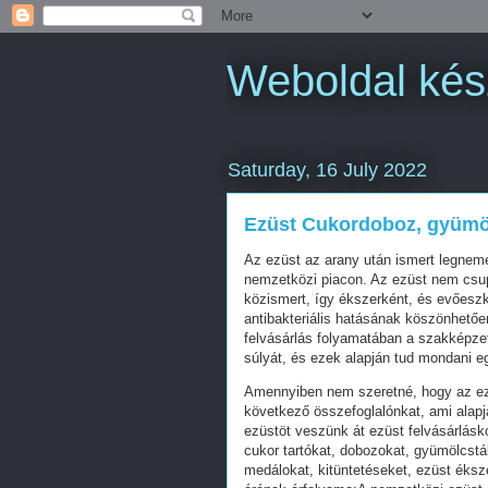
Weboldal kés
Saturday, 16 July 2022
Ezüst Cukordoboz, gyümöl
Az ezüst az arany után ismert legnem
nemzetközi piacon. Az ezüst nem csupá
közismert, így ékszerként, és evőesz
antibakteriális hatásának köszönhetőe
felvásárlás folyamatában a szakképzet
súlyát, és ezek alapján tud mondani e
Amennyiben nem szeretné, hogy az ezü
következő összefoglalónkat, ami alapjá
ezüstöt veszünk át ezüst felvásárlásk
cukor tartókat, dobozokat, gyümölcstá
medálokat, kitüntetéseket, ezüst éks