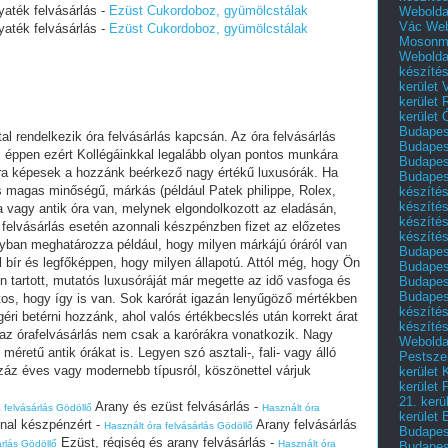
yaték felvásárlás -
Ezüst Cukordoboz, gyümölcstálak
Webolda
Vác
Web
yaték felvásárlás -
Ezüst Cukordoboz, gyümölcstálak
Mosonm
Webolda
készíté
kerület 
kerület
kerület
Budapest
l rendelkezik óra felvásárlás kapcsán. Az óra felvásárlás
Budapest
s, éppen ezért Kollégáinkkal legalább olyan pontos munkára
Budapest
sra képesek a hozzánk beérkező nagy értékű luxusórák. Ha
Budapest
s magas minőségű, márkás (például Patek philippe, Rolex,
készítés
készítés
vagy antik óra van, melynek elgondolkozott az eladásán,
készíté
 felvásárlás esetén azonnali készpénzben fizet az előzetes
készítés
gyban meghatározza például, hogy milyen márkájú óráról van
Budapes
l bír és legfőképpen, hogy milyen állapotú. Attól még, hogy Ön
Budapest
n tartott, mutatós luxusóráját már megette az idő vasfoga és
Budapest
Budapest
tos, hogy így is van. Sok karórát igazán lenyűgöző mértékben
készítés
géri betérni hozzánk, ahol valós értékbecslés után korrekt árat
készítés
 az órafelvásárlás nem csak a karórákra vonatkozik. Nagy
Weboldal
éretű antik órákat is. Legyen szó asztali-, fali- vagy álló
Pestszen
száz éves vagy modernebb típusról, köszönettel várjuk
kerület 
kerület 
21. kerü
Arany és ezüst felvásárlás -
 felvásárlás Gödöllő
Használt óra
kerület 
nal készpénzért -
Arany felvásárlás
Használt óra felvásárlás Gödöllő
Budapest
Ezüst, régiség és arany felvásárlás -
árlás Gödöllő
Használt óra
Budapes