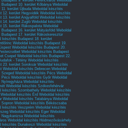
 Budapest 9. kerület Ferencváros
Weboldal
s Budapest 10. kerület Kőbánya
Weboldal
 11. kerület Újbuda
Weboldal készítés
t 12. kerület Hegyvidék
Weboldal készítés
 13. kerület Angyalföld
Weboldal készítés
 14. kerület Zugló
Weboldal készítés
 15. kerület Rákospalota
Weboldal
 Budapest 16. kerület Mátyásföld
Weboldal
 Budapest 17. kerület Rákoskeresztúr
 készítés Budapest 18. kerület
tlőrinc
Weboldal készítés Budapest 19.
Kispest
Weboldal készítés Budapest 20.
Pesterzsébet
Weboldal készítés Budapest
let Csepel
Weboldal készítés Budapest 22.
Budafok - Tétény
Weboldal készítés
 23. kerület Soroksár
Weboldal készítés
t
Weboldal készítés Debrecen
Weboldal
s Szeged
Weboldal készítés Pécs
Weboldal
s Pécs
Weboldal készítés Győr
Weboldal
s Nyíregyháza
Weboldal készítés
mét
Weboldal készítés Székesfehérvár
l készítés Szombathely
Weboldal készítés
Weboldal készítés Érd
Weboldal készítés
r
Weboldal készítés Tatabánya
Weboldal
s Sopron
Weboldal készítés Békéscsaba
l készítés Veszprém
Weboldal készítés
rszeg
Weboldal készítés Eger
Weboldal
s Nagykanizsa
Weboldal készítés
áros
Weboldal készítés Hódmezővásárhely
l készítés Dunakeszi
Weboldal készítés