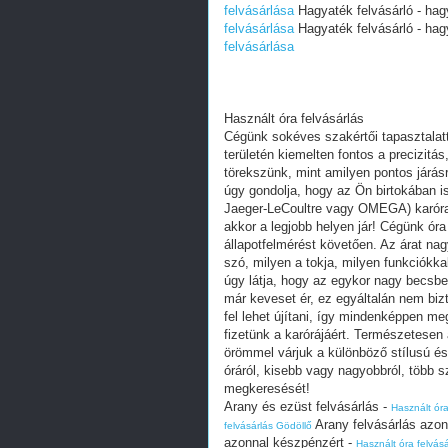
felvásárlása
Hagyaték felvásárló - hag
felvásárlása
Hagyaték felvásárló - hag
felvásárlása
Használt óra felvásárlás
Cégünk sokéves szakértői tapasztalatta
területén kiemelten fontos a precizitá
törekszünk, mint amilyen pontos járá
úgy gondolja, hogy az Ön birtokában i
Jaeger-LeCoultre vagy OMEGA) karóra 
akkor a legjobb helyen jár! Cégünk óra
állapotfelmérést követően. Az árat na
szó, milyen a tokja, milyen funkciókka
úgy látja, hogy az egykor nagy becsbe
már keveset ér, ez egyáltalán nem biz
fel lehet újítani, így mindenképpen me
fizetünk a karórájáért. Természetesen
örömmel várjuk a különböző stílusú és m
óráról, kisebb vagy nagyobbról, több 
megkeresését!
Arany és ezüst felvásárlás -
Használt óra
Arany felvásárlás azon
felvásárlás Gödöllő
azonnal készpénzért -
Használt óra felvás