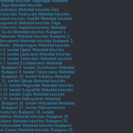
Weboldal készítés Salgótarján
Weboldal
s Baja
Weboldal készítés
zentmiklós
Weboldal készítés Ózd
l készítés Szekszárd
Weboldal készítés
oldal készítés Gödöllő
Weboldal készítés
agyaróvár
Weboldal készítés Pápa
l készítés Hajdúböszörmény
Weboldal
s Gyula
Weboldal készítés Budapest 1.
Várkerület
Weboldal készítés Budapest 2.
 Rózsadomb
Weboldal készítés Budapest 3.
 Óbuda - Békásmegyer
Weboldal készítés
 4. kerület Újpest
Weboldal készítés
 5. kerület Lipótváros
Weboldal készítés
 6. kerület Terézváros
Weboldal készítés
 7. kerület Erzsébetváros
Weboldal
 Budapest 8. kerület Józsefváros
Weboldal
 Budapest 9. kerület Ferencváros
Weboldal
s Budapest 10. kerület Kőbánya
Weboldal
 11. kerület Újbuda
Weboldal készítés
t 12. kerület Hegyvidék
Weboldal készítés
 13. kerület Angyalföld
Weboldal készítés
 14. kerület Zugló
Weboldal készítés
 15. kerület Rákospalota
Weboldal
 Budapest 16. kerület Mátyásföld
Weboldal
 Budapest 17. kerület Rákoskeresztúr
 készítés Budapest 18. kerület
tlőrinc
Weboldal készítés Budapest 19.
Kispest
Weboldal készítés Budapest 20.
Pesterzsébet
Weboldal készítés Budapest
let Csepel
Weboldal készítés Budapest 22.