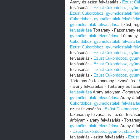
Arany és ezüst felvásárlás -
Ezüst Cuk
felvásárlás -
Ezüst Cukordoboz, gyümöl
Ezüst Cukordoboz, gyümölcstálak felv
Cukordoboz, gyümölcstálak felvásárlá
gyümölcstálak felvásárlása
Ezüst, régi
felvásárlása
Törtarany - Fazonarany és
gyümölcstálak felvásárlása
Törtarany 
Cukordoboz, gyümölcstálak felvásárlá
Ezüst Cukordoboz, gyümölcstálak felv
felvásárlás -
Ezüst Cukordoboz, gyümöl
felvásárlás -
Ezüst Cukordoboz, gyümöl
felvásárlás -
Ezüst Cukordoboz, gyümöl
felvásárlás -
Ezüst Cukordoboz, gyümöl
felvásárlás -
Ezüst Cukordoboz, gyümöl
Törtarany és fazonarany felvásárlás -
- arany felvásárlás - Törtarany és faz
felvásárlása
Arany árfolyam -Törtarany
gyümölcstálak felvásárlása
Arany árfo
Cukordoboz, gyümölcstálak felvásárlá
ezüst felvásárlás -
Ezüst Cukordoboz, 
fazonarany felvásárlás - ezüst felvásá
árfolyam - arany felvásárlás - Törtara
gyümölcstálak felvásárlása
Arany árfol
-
Ezüst Cukordoboz, gyümölcstálak fe
felvásárlás - ezüst felvásárlás -
Ezüst 