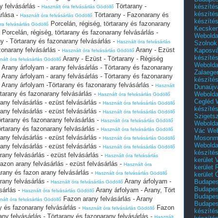
y felvásárlás -
Törtarany -
készíté
Használt óra felvásárlás Gödöllő
készíté
rlása -
Törtarany - Fazonarany és
Használt óra felvásárlás Gödöllő
készíté
Porcelán, régiség, törtarany és fazonarany
ra felvásárlás Gödöllő
Kecske
Porcelán, régiség, törtarany és fazonarany felvásárlás -
Webolda
y - Törtarany és fazonarany felvásárlás -
Használt óra felvásárlás
Szolnok
zonarany felvásárlás -
Arany - Ezüst
Kaposvá
Használt óra felvásárlás Gödöllő
készíté
Arany - Ezüst - Törtarany - Régiség
nált óra felvásárlás Gödöllő
Webolda
Arany árfolyam - arany felvásárlás - Törtarany és fazonarany
Zalaege
Arany árfolyam - arany felvásárlás - Törtarany és fazonarany
készíté
Arany árfolyam -Törtarany és fazonarany felvásárlás -
Használt
Dunaújv
tarany és fazonarany felvásárlás -
Webolda
Használt óra felvásárlás Gödöllő
Cegléd
any felvásárlás - ezüst felvásárlás -
Használt óra felvásárlás Gödöllő
készíté
any felvásárlás - ezüst felvásárlás -
Használt óra felvásárlás Gödöllő
Szigets
örtarany és fazonarany felvásárlás -
Használt óra felvásárlás Gödöllő
Webolda
örtarany és fazonarany felvásárlás -
Használt óra felvásárlás Gödöllő
Vác
Web
any felvásárlás - ezüst felvásárlás -
Mosonm
Használt óra felvásárlás Gödöllő
Webolda
any felvásárlás - ezüst felvásárlás -
Használt óra felvásárlás Gödöllő
készíté
rany felvásárlás - ezüst felvásárlás -
Használt óra felvásárlás
kerület 
azon arany felvásárlás - ezüst felvásárlás -
Használt óra
kerület
rany és fazon arany felvásárlás -
Használt óra felvásárlás Gödöllő
kerület
rany felvásárlás -
Arany árfolyam -
Budapest
Használt óra felvásárlás Gödöllő
Budapest
sárlás -
Arany árfolyam - Arany, Tört
Használt óra felvásárlás Gödöllő
Budapest
Fazon arany felvásárlás - Arany
nált óra felvásárlás Gödöllő
Budapest
ny és fazonarany felvásárlás -
Fazon
Használt óra felvásárlás Gödöllő
készítés
rany felvásárlás - Törtarany és fazonarany felvásárlás -
Használt