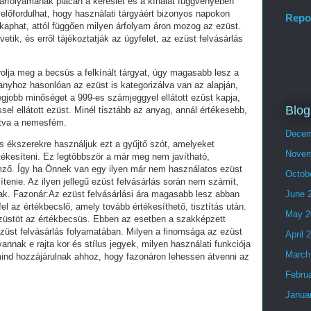
árfolyamának piacán a kereslet és a kínálat függvényében
előfordulhat, hogy használati tárgyáért bizonyos napokon
Repo
aphat, attól függően milyen árfolyam áron mozog az ezüst.
etik, és erről tájékoztatják az ügyfelet, az ezüst felvásárlás
lja meg a becsüs a felkínált tárgyat, úgy magasabb lesz a
ranyhoz hasonlóan az ezüst is kategorizálva van az alapján,
gjobb minőséget a 999-es számjeggyel ellátott ezüst kapja,
Blog
sel ellátott ezüst. Minél tisztább az anyag, annál értékesebb,
tva a nemesfém.
Decem
s ékszerekre használjuk ezt a gyűjtő szót, amelyeket
Novem
ékesíteni. Ez legtöbbször a már meg nem javítható,
emző. Így ha Önnek van egy ilyen már nem használatos ezüst
Octob
ítenie. Az ilyen jellegű ezüst felvásárlás során nem számít,
ak. Fazonár:Az ezüst felvásárlási ára magasabb lesz abban
June 
el az értékbecslő, amely tovább értékesíthető, tisztítás után.
May 2
ezüstöt az értékbecsüs. Ebben az esetben a szakképzett
züst felvásárlás folyamatában. Milyen a finomsága az ezüst
April 
nak e rajta kor és stílus jegyek, milyen használati funkciója
March
mind hozzájárulnak ahhoz, hogy fazonáron lehessen átvenni az
Febru
Janua