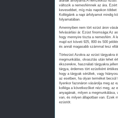
árának árfolyama:A nemzetközi ezüst 
változik a nemesfémnek az ára. Ezért 
kevesebbet, míg más napokon többet k
Kollégáink a napi árfolyamot mindig köv
folyamatában.
Amennyiben nem tört ezüst áron vásáro
felvásárlási ár. Ezüst finomsága:Az a
hogy mennyire tiszta a nemesfém. A le
majd ezt követi 925, 800 és 500 jelölés
és annál magasabb számmal lesz ellá
Törtezüst:Azokra az ezüst tárgyakra é
megmunkálás, olvasztás után lehet ért
ékszerekre, használati tárgyakra jell
tárgya, érdemes tört ezüstként értékes
hogy a tárgyak sérültek, vagy hiányos
az esetben, ha olyan terméket becsül f
Ilyenkor fazonáron vásárolja meg az 
kolléga a következőket nézi meg, az e
anyagának, milyen a megmunkálása, van
van, és milyen állapotban van. Ezek 
ezüstöt.