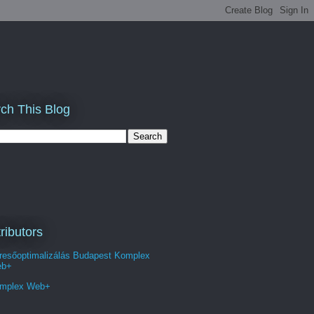
ch This Blog
ributors
resőoptimalizálás Budapest Komplex
b+
mplex Web+