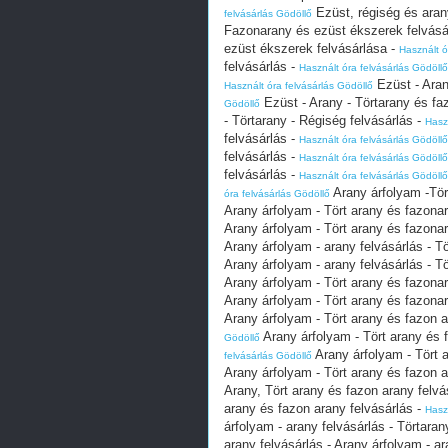
Ezüst, régiség és aran
felvásárlás Gödöllő
Fazonarany és ezüst ékszerek felvásá
ezüst ékszerek felvásárlása -
Használt ó
felvásárlás -
Használt óra felvásárlás Gödöllő
Ezüst - Aran
Használt óra felvásárlás Gödöllő
Ezüst - Arany - Törtarany és fa
Gödöllő
- Törtarany - Régiség felvásárlás -
Hasz
felvásárlás -
Használt óra felvásárlás Gödöllő
felvásárlás -
Használt óra felvásárlás Gödöllő
felvásárlás -
Használt óra felvásárlás Gödöllő
Arany árfolyam -Tör
óra felvásárlás Gödöllő
Arany árfolyam - Tört arany és fazonar
Arany árfolyam - Tört arany és fazonar
Arany árfolyam - arany felvásárlás - T
Arany árfolyam - arany felvásárlás - T
Arany árfolyam - Tört arany és fazonar
Arany árfolyam - Tört arany és fazonar
Arany árfolyam - Tört arany és fazon a
Arany árfolyam - Tört arany és f
Gödöllő
Arany árfolyam - Tört a
felvásárlás Gödöllő
Arany árfolyam - Tört arany és fazon a
Arany, Tört arany és fazon arany felvá
arany és fazon arany felvásárlás -
Hasz
árfolyam - arany felvásárlás - Törtara
arany felvásárlás - Arany árfolyam - a