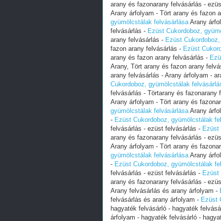
arany és fazonarany felvásárlás - ezüs
Arany árfolyam - Tört arany és fazon a
gyümölcstálak felvásárlása
Arany árfol
felvásárlás -
Ezüst Cukordoboz, gyümöl
arany felvásárlás -
Ezüst Cukordoboz, 
fazon arany felvásárlás -
Ezüst Cukord
arany és fazon arany felvásárlás -
Ezü
Arany, Tört arany és fazon arany felvá
arany felvásárlás - Arany árfolyam - a
Cukordoboz, gyümölcstálak felvásárlá
felvásárlás - Törtarany és fazonarany 
Arany árfolyam - Tört arany és fazonar
gyümölcstálak felvásárlása
Arany árfol
-
Ezüst Cukordoboz, gyümölcstálak fe
felvásárlás - ezüst felvásárlás -
Ezüst 
arany és fazonarany felvásárlás - ezüs
Arany árfolyam - Tört arany és fazonar
gyümölcstálak felvásárlása
Arany árfol
-
Ezüst Cukordoboz, gyümölcstálak fe
felvásárlás - ezüst felvásárlás -
Ezüst 
arany és fazonarany felvásárlás - ezüs
Arany felvásárlás és arany árfolyam -
felvásárlás és arany árfolyam -
Ezüst 
hagyaték felvásárló - hagyaték felvásá
árfolyam - hagyaték felvásárló - hagya