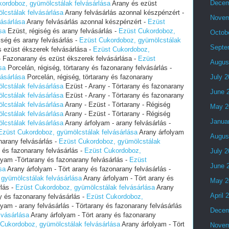
Decem
ordoboz, gyümölcstálak felvásárlása
Arany és ezüst
cstálak felvásárlása
Arany felvásárlás azonnal készpénzért -
Novem
ásárlása
Arany felvásárlás azonnal készpénzért -
Ezüst
sa
Ezüst, régiség és arany felvásárlás -
Ezüst Cukordoboz,
Octob
ség és arany felvásárlás -
Ezüst Cukordoboz, gyümölcstálak
Septe
 ezüst ékszerek felvásárlása -
Ezüst Cukordoboz,
- Fazonarany és ezüst ékszerek felvásárlása -
Ezüst
Augus
sa
Porcelán, régiség, törtarany és fazonarany felvásárlás -
ásárlása
Porcelán, régiség, törtarany és fazonarany
July 
cstálak felvásárlása
Ezüst - Arany - Törtarany és fazonarany
June 
cstálak felvásárlása
Ezüst - Arany - Törtarany és fazonarany
cstálak felvásárlása
Arany - Ezüst - Törtarany - Régiség
May 2
cstálak felvásárlása
Arany - Ezüst - Törtarany - Régiség
Janua
cstálak felvásárlása
Arany árfolyam - arany felvásárlás -
Ezüst Cukordoboz, gyümölcstálak felvásárlása
Arany árfolyam
Augus
onarany felvásárlás -
Ezüst Cukordoboz, gyümölcstálak
 és fazonarany felvásárlás -
Ezüst Cukordoboz,
July 
lyam -Törtarany és fazonarany felvásárlás -
Ezüst
June 
sa
Arany árfolyam - Tört arany és fazonarany felvásárlás -
gyümölcstálak felvásárlása
Arany árfolyam - Tört arany és
May 2
rlás -
Ezüst Cukordoboz, gyümölcstálak felvásárlása
Arany
April 
ny és fazonarany felvásárlás -
Ezüst Cukordoboz,
yam - arany felvásárlás - Törtarany és fazonarany felvásárlás
Decem
lvásárlása
Arany árfolyam - Tört arany és fazonarany
Cukordoboz, gyümölcstálak felvásárlása
Arany árfolyam - Tört
Novem