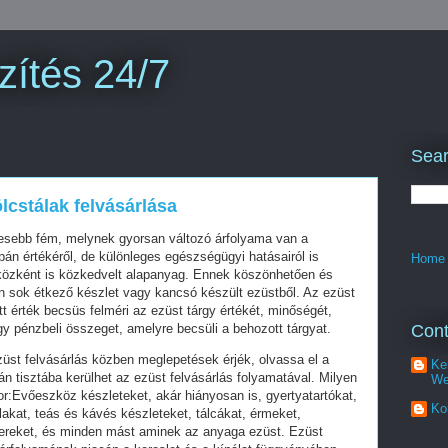
zítés 24/7
Sear
cstálak felvásárlása
esebb fém, melynek gyorsan változó árfolyama van a
n értékéről, de különleges egészségügyi hatásairól is
Home
közként is közkedvelt alapanyag. Ennek köszönhetően és
n sok étkező készlet vagy kancsó készült ezüstből. Az ezüst
t érték becsüs felméri az ezüst tárgy értékét, minőségét,
Cont
gy pénzbeli összeget, amelyre becsüli a behozott tárgyat.
st felvásárlás közben meglepetések érjék, olvassa el a
Ke
n tisztába kerülhet az ezüst felvásárlás folyamatával. Milyen
We
or:Evőeszköz készleteket, akár hiányosan is, gyertyatartókat,
Ko
lakat, teás és kávés készleteket, tálcákat, érmeket,
zereket, és minden mást aminek az anyaga ezüst. Ezüst