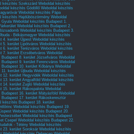
l készítés Szekszárd
Weboldal készítés
oldal készítés Gödöllő
Weboldal készítés
agyaróvár
Weboldal készítés Pápa
l készítés Hajdúböszörmény
Weboldal
s Gyula
Weboldal készítés Budapest 1.
Várkerület
Weboldal készítés Budapest 2.
 Rózsadomb
Weboldal készítés Budapest 3.
 Óbuda - Békásmegyer
Weboldal készítés
 4. kerület Újpest
Weboldal készítés
 5. kerület Lipótváros
Weboldal készítés
 6. kerület Terézváros
Weboldal készítés
 7. kerület Erzsébetváros
Weboldal
 Budapest 8. kerület Józsefváros
Weboldal
 Budapest 9. kerület Ferencváros
Weboldal
s Budapest 10. kerület Kőbánya
Weboldal
 11. kerület Újbuda
Weboldal készítés
t 12. kerület Hegyvidék
Weboldal készítés
 13. kerület Angyalföld
Weboldal készítés
 14. kerület Zugló
Weboldal készítés
 15. kerület Rákospalota
Weboldal
 Budapest 16. kerület Mátyásföld
Weboldal
 Budapest 17. kerület Rákoskeresztúr
 készítés Budapest 18. kerület
tlőrinc
Weboldal készítés Budapest 19.
Kispest
Weboldal készítés Budapest 20.
Pesterzsébet
Weboldal készítés Budapest
let Csepel
Weboldal készítés Budapest 22.
Budafok - Tétény
Weboldal készítés
 23. kerület Soroksár
Weboldal készítés
t
Weboldal készítés Debrecen
Weboldal