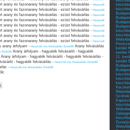
készítés
t arany és fazonarany felvásárlás - ezüst felvásárlás -
készíté
Használt
készítés
t arany és fazonarany felvásárlás - ezüst felvásárlás -
Használt
Budapes
t arany és fazonarany felvásárlás - ezüst felvásárlás -
Használt
Budapest
t arany és fazonarany felvásárlás - ezüst felvásárlás -
Használt
Budapest
t arany és fazonarany felvásárlás - ezüst felvásárlás -
Használt
Budapest
t arany és fazonarany felvásárlás - ezüst felvásárlás -
készítés
Használt
készítés
t arany és fazonarany felvásárlás - ezüst felvásárlás -
Használt
Weboldal
t arany és fazonarany felvásárlás - ezüst felvásárlás -
Használt
Pestszen
s arany árfolyam -
Arany felvásárlás
Használt óra felvásárlás Gödöllő
kerület 
Arany árfolyam - hagyaték felvásárló - hagyaték
s Gödöllő
kerület 
Arany árfolyam - hagyaték felvásárló - hagyaték felvásárlás -
21. kerü
kerület 
vásárló - hagyaték felvásárlás -
Használt óra felvásárlás Gödöllő
Budapest
rlás -
Használt óra felvásárlás Gödöllő
Budapes
a9c
készíté
készíté
készíté
Kecske
Webolda
Szolnok
Kaposvá
készíté
Webolda
Zalaege
készíté
Dunaújv
Webolda