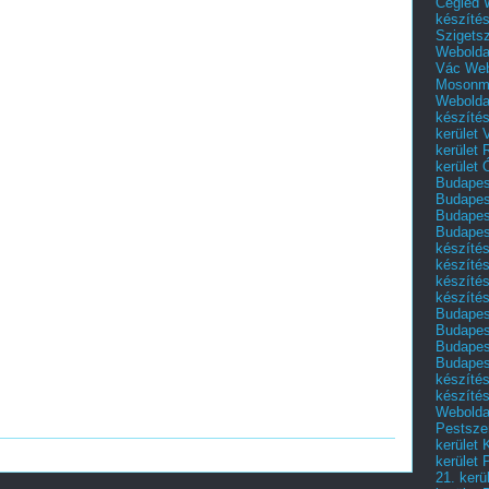
Cegléd
készíté
Szigets
Webolda
Vác
Web
Mosonm
Webolda
készíté
kerület 
kerület
kerület
Budapest
Budapest
Budapest
Budapest
készítés
készítés
készíté
készítés
Budapes
Budapest
Budapest
Budapest
készítés
készítés
Weboldal
Pestszen
kerület 
kerület 
21. kerü