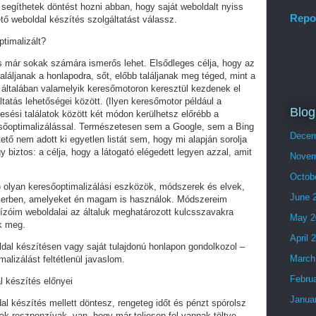
segíthetek döntést hozni abban, hogy saját weboldalt nyiss
Repo
tő weboldal készítés szolgáltatást válassz.
ptimalizált?
és már sokak számára ismerős lehet. Elsődleges célja, hogy az
láljanak a honlapodra, sőt, előbb találjanak meg téged, mint a
 általában valamelyik keresőmotoron keresztül kezdenek el
tatás lehetőségei között. (Ilyen keresőmotor például a
Blog
esési találatok között két módon kerülhetsz előrébb a
eresőoptimalizálással. Természetesen sem a Google, sem a Bing
Decem
ő nem adott ki egyetlen listát sem, hogy mi alapján sorolja
y biztos: a célja, hogy a látogató elégedett legyen azzal, amit
Novem
Octob
olyan keresőoptimalizálási eszközök, módszerek és elvek,
June 
ikerben, amelyeket én magam is használok. Módszereim
ízóim weboldalai az általuk meghatározott kulcsszavakra
May 2
ek meg.
April 
ldal készítésen vagy saját tulajdonú honlapon gondolkozol –
March
alizálást feltétlenül javaslom.
Febru
l készítés előnyei
Janua
al készítés mellett döntesz, rengeteg időt és pénzt spórolsz
ak reszponzívak, van, hogy már teljesen fel vannak töltve