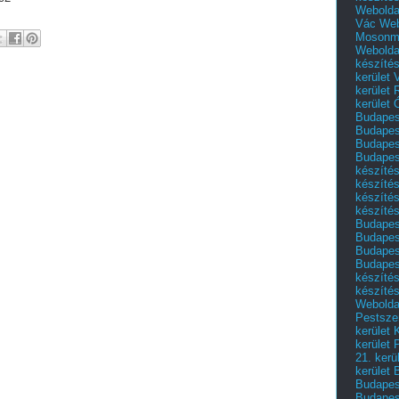
Webolda
Vác
Web
Mosonm
Webolda
készíté
kerület 
kerület
kerület
Budapest
Budapest
Budapest
Budapest
készítés
készítés
készíté
készítés
Budapes
Budapest
Budapest
Budapest
készítés
készítés
Weboldal
Pestszen
kerület 
kerület 
21. kerü
kerület 
Budapest
Budapes