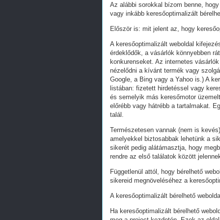
Az alábbi sorokkal bízom benne, hogy 
vagy inkább keresőoptimalizált bérelhe
Először is: mit jelent az, hogy keresőo
A keresőoptimalizált weboldal kifejez
érdeklődők, a vásárlók könnyebben ráta
konkurenseket. Az internetes vásárlók
nézelődni a kívánt termék vagy szolgál
Google, a Bing vagy a Yahoo is.) A ker
listában: fizetett hirdetéssel vagy k
és semelyik más keresőmotor üzemeltet
előrébb vagy hátrébb a tartalmakat. Eg
talál.
Természetesen vannak (nem is kevés) 
amelyekkel biztosabbak lehetünk a s
sikerét pedig alátámasztja, hogy megb
rendre az első találatok között jelenn
Függetlenül attól, hogy bérelhető webo
sikereid megnöveléséhez a keresőoptim
A keresőoptimalizált bérelhető webolda
Ha keresőoptimalizált bérelhető webold
meg a project kezdetén. Ezek az oldal