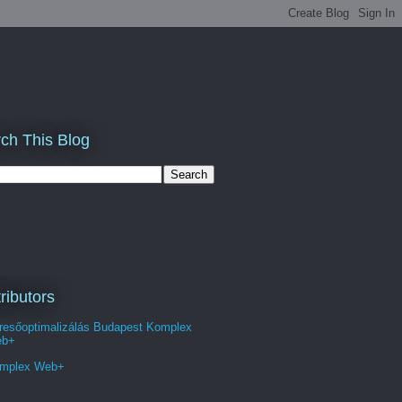
ch This Blog
ributors
resőoptimalizálás Budapest Komplex
b+
mplex Web+