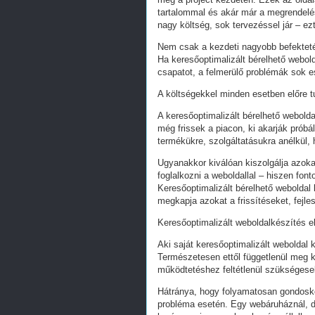
tartalommal és akár már a megrendelés
nagy költség, sok tervezéssel jár – ez
Nem csak a kezdeti nagyobb befekteté
Ha keresőoptimalizált bérelhető webold
csapatot, a felmerülő problémák sok e
A költségekkel minden esetben előre tu
A keresőoptimalizált bérelhető webold
még frissek a piacon, ki akarják próbá
termékükre, szolgáltatásukra anélkül,
Ugyanakkor kiválóan kiszolgálja azoka
foglalkozni a weboldallal – hiszen fon
Keresőoptimalizált bérelhető weboldal 
megkapja azokat a frissítéseket, fejl
Keresőoptimalizált weboldalkészítés e
Aki saját keresőoptimalizált weboldal k
Természetesen ettől függetlenül meg k
működtetéshez feltétlenül szükségesek
Hátránya, hogy folyamatosan gondoskodn
probléma esetén. Egy webáruháznál, d