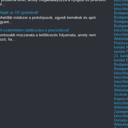
készítés
l...
készíté
készítés
lágát az UV gyantával!
Budapes
Budapest
rhetőbb módszer a prototípusok, egyedi termékek és apró
Budapest
gyant...
Budapest
készítés
A szakértelem találkozása a precizitással
készítés
gfontosabb mozzanata a tetőlécezés folyamata, amely nem
Weboldal
zó, ha...
Pestszen
kerület 
kerület 
21. kerü
kerület 
Budapest
Budapes
készíté
készíté
készíté
Kecske
Webolda
Szolnok
Kaposvá
készíté
Webolda
Zalaege
készíté
Dunaújv
Webolda