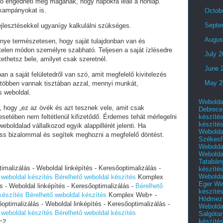
ó engedheti meg magának, hogy napokra leáll a honlap.
 kampányokat is.
Octob
Septe
fejlesztésekkel ugyanígy kalkulálni szükséges.
Augus
lőnye természetesen, hogy saját tulajdonban van és
telen módon személyre szabható. Teljesen a saját ízlésedre
July 
tethetsz bele, amilyet csak szeretnél.
June 
an a saját felületedről van szó, amit megfelelő kivitelezés
May 2
 többen vannak tisztában azzal, mennyi munkát,
s weboldal.
Webolda
i, hogy „ez az övék és azt tesznek vele, amit csak
Debrece
készíté
setében nem feltétlenül kifizetődő. Érdemes tehát mérlegelni
készíté
eboldalad vállalkozod egyik alappillérét jelenti. Ha
Webolda
ess bizalommal és segítek meghozni a megfelelő döntést.
Székesf
Webolda
Webolda
Tatabán
alizálás - Weboldal linképítés - Keresőoptimalizálás -
készíté
Webolda
 weboldal készítés
Bérelhető weboldal készítés
Komplex
Eger
We
- Weboldal linképítés - Keresőoptimalizálás -
Bérelhető
készíté
készítés
Bérelhető weboldal készítés
Komplex Web+ -
Hódmező
ptimalizálás - Weboldal linképítés - Keresőoptimalizálás -
Webolda
 weboldal készítés
Bérelhető weboldal készítés
Salgótar
készíté
c2