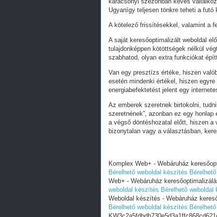
karácsonyi szezonban kevés vállalkoz
Ugyanígy teljesen tönkre teheti a futó
A kötelező frissítésekkel, valamint a 
A saját keresőoptimalizált weboldal e
tulajdonképpen kötöttségek nélkül vég
szabhatod, olyan extra funkciókat épít
Van egy presztízs értéke, hiszen valób
esetén mindenki értékel, hiszen egyre
energiabefektetést jelent egy internete
Az emberek szeretnek birtokolni, tudn
szeretnének”, azonban ez egy honlap e
a végső döntéshozatal előtt, hiszen a w
bizonytalan vagy a választásban, ker
Komplex Web+ - Webáruház keresőoptim
Bérelhető weboldal készítés
Bérelhető
Web+ - Webáruház keresőoptimalizálás 
weboldal készítés
Bérelhető weboldal 
Weboldal készítés - Webáruház keresőo
Bérelhető weboldal készítés
Bérelhető
KW3c2a5fdbdb730e5d3a1ffc868cd621