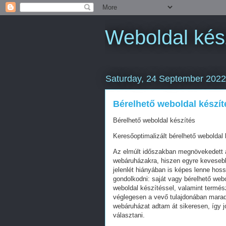
Weboldal kés
Saturday, 24 September 2022
Bérelhető weboldal készít
Bérelhető weboldal készítés
Keresőoptimalizált bérelhető weboldal 
Az elmúlt időszakban megnövekedett a
webáruházakra, hiszen egyre kevesebb 
jelenlét hiányában is képes lenne hos
gondolkodni: saját vagy bérelhető web
weboldal készítéssel, valamint termés
véglegesen a vevő tulajdonában mara
webáruházat adtam át sikeresen, így j
választani.