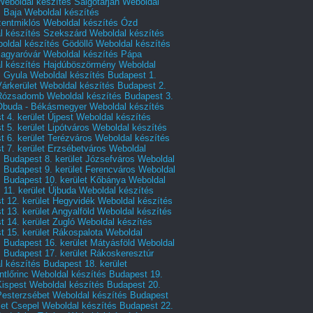
Weboldal készítés Salgótarján
Weboldal
s Baja
Weboldal készítés
zentmiklós
Weboldal készítés Ózd
l készítés Szekszárd
Weboldal készítés
oldal készítés Gödöllő
Weboldal készítés
agyaróvár
Weboldal készítés Pápa
l készítés Hajdúböszörmény
Weboldal
s Gyula
Weboldal készítés Budapest 1.
Várkerület
Weboldal készítés Budapest 2.
 Rózsadomb
Weboldal készítés Budapest 3.
 Óbuda - Békásmegyer
Weboldal készítés
 4. kerület Újpest
Weboldal készítés
 5. kerület Lipótváros
Weboldal készítés
 6. kerület Terézváros
Weboldal készítés
 7. kerület Erzsébetváros
Weboldal
 Budapest 8. kerület Józsefváros
Weboldal
 Budapest 9. kerület Ferencváros
Weboldal
s Budapest 10. kerület Kőbánya
Weboldal
 11. kerület Újbuda
Weboldal készítés
t 12. kerület Hegyvidék
Weboldal készítés
 13. kerület Angyalföld
Weboldal készítés
 14. kerület Zugló
Weboldal készítés
 15. kerület Rákospalota
Weboldal
 Budapest 16. kerület Mátyásföld
Weboldal
 Budapest 17. kerület Rákoskeresztúr
 készítés Budapest 18. kerület
tlőrinc
Weboldal készítés Budapest 19.
Kispest
Weboldal készítés Budapest 20.
Pesterzsébet
Weboldal készítés Budapest
let Csepel
Weboldal készítés Budapest 22.