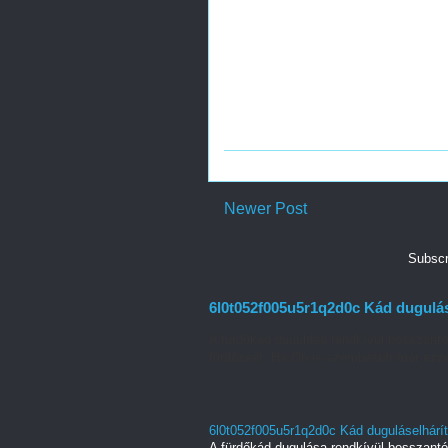
Newer Post
Subscr
6l0t052f005u5r1q2d0c Kád dugulás
A fürdőkád dugulása rendkívül bosszant
fürdőzést. Ha Ön is szembesült már ezze
6l0t052f005u5r1q2d0c Kád duguláselhárí
A fürdőkád dugulása rendkívül bosszant