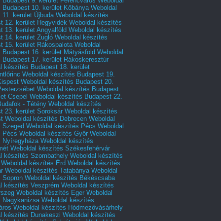
 Budapest 9. kerület Ferencváros
Weboldal
s Budapest 10. kerület Kőbánya
Weboldal
 11. kerület Újbuda
Weboldal készítés
t 12. kerület Hegyvidék
Weboldal készítés
 13. kerület Angyalföld
Weboldal készítés
 14. kerület Zugló
Weboldal készítés
 15. kerület Rákospalota
Weboldal
 Budapest 16. kerület Mátyásföld
Weboldal
 Budapest 17. kerület Rákoskeresztúr
 készítés Budapest 18. kerület
tlőrinc
Weboldal készítés Budapest 19.
Kispest
Weboldal készítés Budapest 20.
Pesterzsébet
Weboldal készítés Budapest
let Csepel
Weboldal készítés Budapest 22.
Budafok - Tétény
Weboldal készítés
 23. kerület Soroksár
Weboldal készítés
t
Weboldal készítés Debrecen
Weboldal
s Szeged
Weboldal készítés Pécs
Weboldal
s Pécs
Weboldal készítés Győr
Weboldal
s Nyíregyháza
Weboldal készítés
mét
Weboldal készítés Székesfehérvár
l készítés Szombathely
Weboldal készítés
Weboldal készítés Érd
Weboldal készítés
r
Weboldal készítés Tatabánya
Weboldal
s Sopron
Weboldal készítés Békéscsaba
l készítés Veszprém
Weboldal készítés
rszeg
Weboldal készítés Eger
Weboldal
s Nagykanizsa
Weboldal készítés
áros
Weboldal készítés Hódmezővásárhely
l készítés Dunakeszi
Weboldal készítés