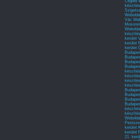
Cegléd
készíté
Szigets
Webolda
Vác
Web
Mosonm
Webolda
készíté
kerület 
kerület
kerület
Budapest
Budapest
Budapest
Budapest
készítés
készítés
készíté
készítés
Budapes
Budapest
Budapest
Budapest
készítés
készítés
Weboldal
Pestszen
kerület 
kerület 
21. kerü