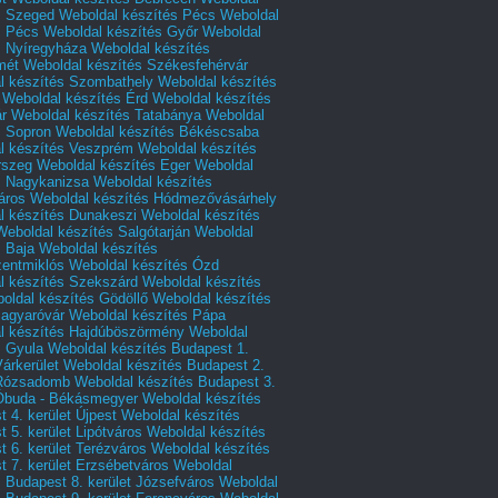
s Szeged
Weboldal készítés Pécs
Weboldal
s Pécs
Weboldal készítés Győr
Weboldal
s Nyíregyháza
Weboldal készítés
mét
Weboldal készítés Székesfehérvár
l készítés Szombathely
Weboldal készítés
Weboldal készítés Érd
Weboldal készítés
r
Weboldal készítés Tatabánya
Weboldal
s Sopron
Weboldal készítés Békéscsaba
l készítés Veszprém
Weboldal készítés
rszeg
Weboldal készítés Eger
Weboldal
s Nagykanizsa
Weboldal készítés
áros
Weboldal készítés Hódmezővásárhely
l készítés Dunakeszi
Weboldal készítés
Weboldal készítés Salgótarján
Weboldal
s Baja
Weboldal készítés
zentmiklós
Weboldal készítés Ózd
l készítés Szekszárd
Weboldal készítés
oldal készítés Gödöllő
Weboldal készítés
agyaróvár
Weboldal készítés Pápa
l készítés Hajdúböszörmény
Weboldal
s Gyula
Weboldal készítés Budapest 1.
Várkerület
Weboldal készítés Budapest 2.
 Rózsadomb
Weboldal készítés Budapest 3.
 Óbuda - Békásmegyer
Weboldal készítés
 4. kerület Újpest
Weboldal készítés
 5. kerület Lipótváros
Weboldal készítés
 6. kerület Terézváros
Weboldal készítés
 7. kerület Erzsébetváros
Weboldal
 Budapest 8. kerület Józsefváros
Weboldal