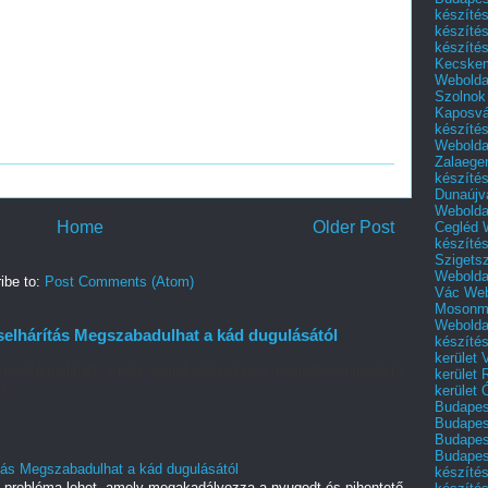
készíté
készíté
készíté
Kecske
Webolda
Szolnok
Kaposvá
készíté
Webolda
Zalaege
készíté
Dunaújv
Webolda
Home
Older Post
Cegléd
készíté
Szigets
Webolda
ibe to:
Post Comments (Atom)
Vác
Web
Mosonm
Webolda
elhárítás Megszabadulhat a kád dugulásától
készíté
kerület 
ó probléma lehet, amely megakadályozza a nyugodt és pihentető
kerület
l...
kerület
Budapest
Budapest
Budapest
Budapest
tás Megszabadulhat a kád dugulásától
készítés
ó probléma lehet, amely megakadályozza a nyugodt és pihentető