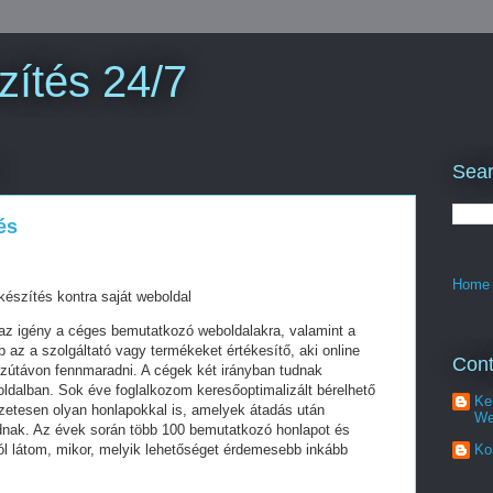
zítés 24/7
Sear
és
Home
készítés kontra saját weboldal
z igény a céges bemutatkozó weboldalakra, valamint a
az a szolgáltató vagy termékeket értékesítő, aki online
Cont
szútávon fennmaradni. A cégek két irányban tudnak
oldalban. Sok éve foglalkozom keresőoptimalizált bérelhető
Ke
zetesen olyan honlapokkal is, amelyek átadás után
We
dnak. Az évek során több 100 bemutatkozó honlapot és
ól látom, mikor, melyik lehetőséget érdemesebb inkább
Ko