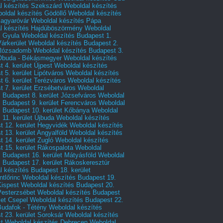
l készítés Szekszárd
Weboldal készítés
oldal készítés Gödöllő
Weboldal készítés
agyaróvár
Weboldal készítés Pápa
l készítés Hajdúböszörmény
Weboldal
s Gyula
Weboldal készítés Budapest 1.
Várkerület
Weboldal készítés Budapest 2.
 Rózsadomb
Weboldal készítés Budapest 3.
 Óbuda - Békásmegyer
Weboldal készítés
 4. kerület Újpest
Weboldal készítés
 5. kerület Lipótváros
Weboldal készítés
 6. kerület Terézváros
Weboldal készítés
 7. kerület Erzsébetváros
Weboldal
 Budapest 8. kerület Józsefváros
Weboldal
 Budapest 9. kerület Ferencváros
Weboldal
s Budapest 10. kerület Kőbánya
Weboldal
 11. kerület Újbuda
Weboldal készítés
t 12. kerület Hegyvidék
Weboldal készítés
 13. kerület Angyalföld
Weboldal készítés
 14. kerület Zugló
Weboldal készítés
 15. kerület Rákospalota
Weboldal
 Budapest 16. kerület Mátyásföld
Weboldal
 Budapest 17. kerület Rákoskeresztúr
 készítés Budapest 18. kerület
tlőrinc
Weboldal készítés Budapest 19.
Kispest
Weboldal készítés Budapest 20.
Pesterzsébet
Weboldal készítés Budapest
let Csepel
Weboldal készítés Budapest 22.
Budafok - Tétény
Weboldal készítés
 23. kerület Soroksár
Weboldal készítés
t
Weboldal készítés Debrecen
Weboldal