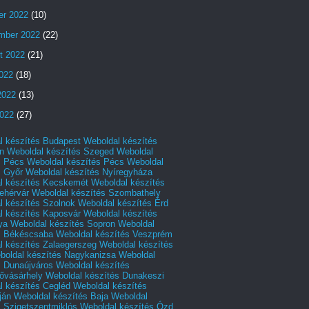
er 2022
(10)
mber 2022
(22)
t 2022
(21)
2022
(18)
2022
(13)
022
(27)
l készítés Budapest
Weboldal készítés
n
Weboldal készítés Szeged
Weboldal
s Pécs
Weboldal készítés Pécs
Weboldal
s Győr
Weboldal készítés Nyíregyháza
l készítés Kecskemét
Weboldal készítés
ehérvár
Weboldal készítés Szombathely
l készítés Szolnok
Weboldal készítés Érd
l készítés Kaposvár
Weboldal készítés
ya
Weboldal készítés Sopron
Weboldal
s Békéscsaba
Weboldal készítés Veszprém
l készítés Zalaegerszeg
Weboldal készítés
boldal készítés Nagykanizsa
Weboldal
s Dunaújváros
Weboldal készítés
vásárhely
Weboldal készítés Dunakeszi
l készítés Cegléd
Weboldal készítés
ján
Weboldal készítés Baja
Weboldal
s Szigetszentmiklós
Weboldal készítés Ózd