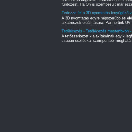
fürdőzést. Ha Ön is szembesült már ezze
Fedezze fel a 3D nyomtatás lenyűgöző vi
A 3D nyomtatás egyre népszerűbb és elé
alkatrészek előállítására. Partnerünk UV 
Tetőlécezés - Tetőlécezés mesterfokon - 
A tetőszerkezet kialakításának egyik le
csupán esztétikai szempontból meghatáro