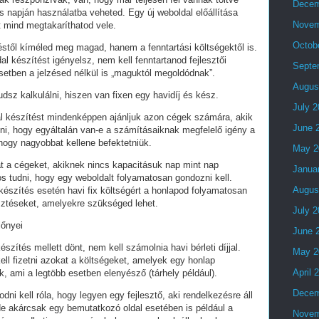
Decem
 napján használatba veheted. Egy új weboldal előállítása
Novem
t mind megtakaríthatod vele.
Octob
stől kíméled meg magad, hanem a fenntartási költségektől is.
al készítést igényelsz, nem kell fenntartanod fejlesztői
Septe
setben a jelzésed nélkül is „maguktól megoldódnak”.
Augus
dsz kalkulálni, hiszen van fixen egy havidíj és kész.
July 
al készítést mindenképpen ajánljuk azon cégek számára, akik
June 
lni, hogy egyáltalán van-e a számításaiknak megfelelő igény a
 hogy nagyobbat kellene befektetniük.
May 2
t a cégeket, akiknek nincs kapacitásuk nap mint nap
Janua
tos tudni, hogy egy weboldalt folyamatosan gondozni kell.
Augus
készítés esetén havi fix költségért a honlapod folyamatosan
esztéseket, amelyekre szükséged lehet.
July 
lőnyei
June 
észítés mellett dönt, nem kell számolnia havi bérleti díjjal.
May 2
ell fizetni azokat a költségeket, amelyek egy honlap
April 
, ami a legtöbb esetben elenyésző (tárhely például).
Decem
i kell róla, hogy legyen egy fejlesztő, aki rendelkezésre áll
e akárcsak egy bemutatkozó oldal esetében is például a
Novem