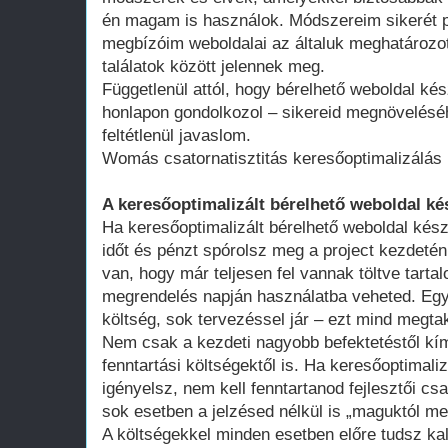
én magam is használok. Módszereim sikerét p
megbízóim weboldalai az általuk meghatározot
találatok között jelennek meg.
Függetlenül attól, hogy bérelhető weboldal kés
honlapon gondolkozol – sikereid megnövelésé
feltétlenül javaslom.
Womás csatornatisztitás keresőoptimalizálás
A keresőoptimalizált bérelhető weboldal ké
Ha keresőoptimalizált bérelhető weboldal kész
időt és pénzt spórolsz meg a project kezdeté
van, hogy már teljesen fel vannak töltve tart
megrendelés napján használatba veheted. Egy 
költség, sok tervezéssel jár – ezt mind megtak
Nem csak a kezdeti nagyobb befektetéstől k
fenntartási költségektől is. Ha keresőoptimali
igényelsz, nem kell fenntartanod fejlesztői cs
sok esetben a jelzésed nélkül is „maguktól m
A költségekkel minden esetben előre tudsz kal