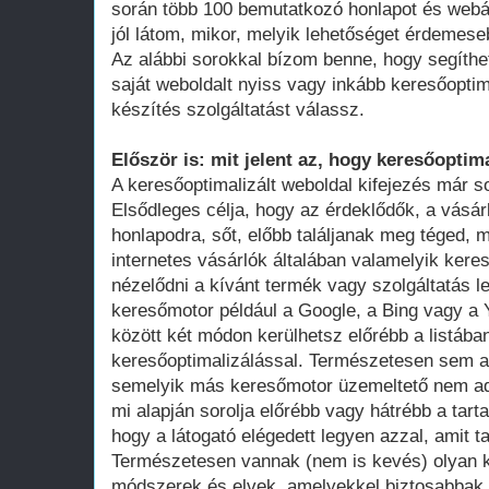
során több 100 bemutatkozó honlapot és webá
jól látom, mikor, melyik lehetőséget érdemese
Az alábbi sorokkal bízom benne, hogy segíthe
saját weboldalt nyiss vagy inkább keresőoptim
készítés szolgáltatást válassz.
Először is: mit jelent az, hogy keresőoptima
A keresőoptimalizált weboldal kifejezés már 
Elsődleges célja, hogy az érdeklődők, a vásár
honlapodra, sőt, előbb találjanak meg téged, 
internetes vásárlók általában valamelyik ker
nézelődni a kívánt termék vagy szolgáltatás le
keresőmotor például a Google, a Bing vagy a Y
között két módon kerülhetsz előrébb a listában
keresőoptimalizálással. Természetesen sem a
semelyik más keresőmotor üzemeltető nem adot
mi alapján sorolja előrébb vagy hátrébb a tarta
hogy a látogató elégedett legyen azzal, amit ta
Természetesen vannak (nem is kevés) olyan k
módszerek és elvek, amelyekkel biztosabbak 