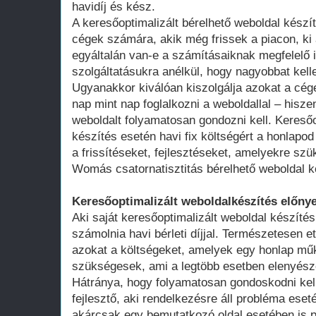
havidíj és kész.
A keresőoptimalizált bérelhető weboldal kész
cégek számára, akik még frissek a piacon, ki 
egyáltalán van-e a számításaiknak megfelelő 
szolgáltatásukra anélkül, hogy nagyobbat kell
Ugyanakkor kiválóan kiszolgálja azokat a cég
nap mint nap foglalkozni a weboldallal – hisze
weboldalt folyamatosan gondozni kell. Keresőo
készítés esetén havi fix költségért a honlap
a frissítéseket, fejlesztéseket, amelyekre szü
Womás csatornatisztitás bérelhető weboldal k
Keresőoptimalizált weboldalkészítés előnye
Aki saját keresőoptimalizált weboldal készítés
számolnia havi bérleti díjjal. Természetesen ett
azokat a költségeket, amelyek egy honlap műk
szükségesek, ami a legtöbb esetben elenyésző
Hátránya, hogy folyamatosan gondoskodni kell
fejlesztő, aki rendelkezésre áll probléma ese
akárcsak egy bemutatkozó oldal esetében is 