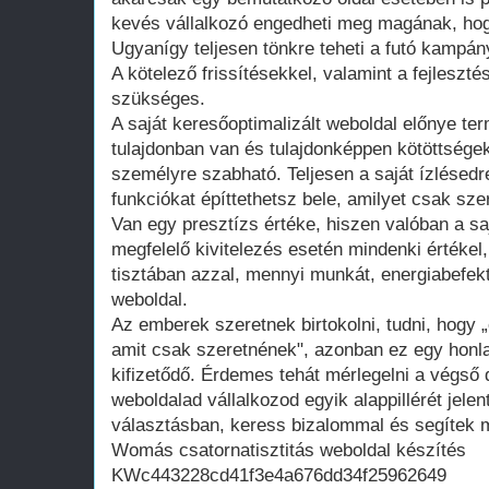
kevés vállalkozó engedheti meg magának, hogy
Ugyanígy teljesen tönkre teheti a futó kampán
A kötelező frissítésekkel, valamint a fejleszté
szükséges.
A saját keresőoptimalizált weboldal előnye te
tulajdonban van és tulajdonképpen kötöttsége
személyre szabható. Teljesen a saját ízlésedr
funkciókat építtethetsz bele, amilyet csak szer
Van egy presztízs értéke, hiszen valóban a saj
megfelelő kivitelezés esetén mindenki értékel
tisztában azzal, mennyi munkát, energiabefekte
weboldal.
Az emberek szeretnek birtokolni, tudni, hogy 
amit csak szeretnének", azonban ez egy honla
kifizetődő. Érdemes tehát mérlegelni a végső d
weboldalad vállalkozod egyik alappillérét jelen
választásban, keress bizalommal és segítek m
Womás csatornatisztitás weboldal készítés
KWc443228cd41f3e4a676dd34f25962649