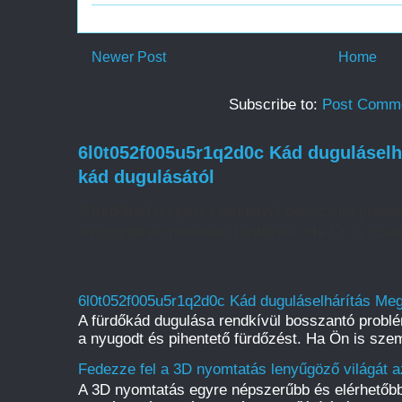
Newer Post
Home
Subscribe to:
Post Comme
6l0t052f005u5r1q2d0c Kád duguláselh
kád dugulásától
A fürdőkád dugulása rendkívül bosszantó probl
a nyugodt és pihentető fürdőzést. Ha Ön is szem
6l0t052f005u5r1q2d0c Kád duguláselhárítás Meg
A fürdőkád dugulása rendkívül bosszantó probl
a nyugodt és pihentető fürdőzést. Ha Ön is szem
Fedezze fel a 3D nyomtatás lenyűgöző világát a
A 3D nyomtatás egyre népszerűbb és elérhetőbb