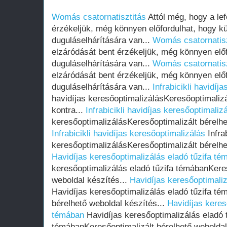
Womás csatornatisztitás
Attól még, hogy a lef
érzékeljük, még könnyen előfordulhat, hogy kü
duguláselhárítására van...
Womás csatornatisz
elzáródását bent érzékeljük, még könnyen előf
duguláselhárítására van...
Womás csatornatisz
elzáródását bent érzékeljük, még könnyen előf
duguláselhárítására van...
Infrabicikli havidíj
havidíjas keresőoptimalizálásKeresőoptimalizá
kontra...
Infrabicikli havidíjas keresőoptimaliz
keresőoptimalizálásKeresőoptimalizált bérelhe
Infrabicikli havidíjas keresőoptimalizálás
Infrab
keresőoptimalizálásKeresőoptimalizált bérelhe
Havidíjas keresőoptimalizálás eladó tűzifa té
keresőoptimalizálás eladó tűzifa témábanKeres
weboldal készítés...
Havidíjas keresőoptimaliz
Havidíjas keresőoptimalizálás eladó tűzifa té
bérelhető weboldal készítés...
Havidíjas keres
témában
Havidíjas keresőoptimalizálás eladó t
témábanKeresőoptimalizált bérelhető weboldal