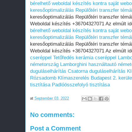
bérelhető weboldal készítés kontra saját webo
keresőoptimalizálás Repülőtéri transzfer tém
keresőoptimalizálás Repülőtéri transzfer témá
Weboldal készítés +36704327071 Az elmúlt i
bérelhető weboldal készítés kontra saját webo
keresőoptimalizálás Repülőtéri transzfer tém
keresőoptimalizálás Repülőtéri transzfer témá
Weboldal készítés +36704327071 Az elmúlt i
cseréppel
Tetőfedés kerámia cseréppel
Lambor
németország
Lamborghini használtautó néme
duguláselhárítás
Csatorna duguláselhárítás
Kl
Rózsadomb
Klímaszerelés Budapest 2. kerü
tisztítása
Padlóösszefolyó tisztítása
at
September 03, 2022
No comments:
Post a Comment