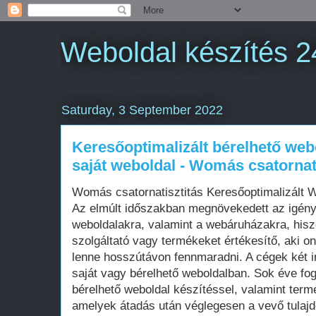
Weboldal készítés 2
Saturday, 3 September 2022
Keresőoptimalizált bérelhető web
saját weboldal - Womás csatornat
Womás csatornatisztitás Keresőoptimalizált 
Az elmúlt időszakban megnövekedett az igén
weboldalakra, valamint a webáruházakra, his
szolgáltató vagy termékeket értékesítő, aki on
lenne hosszútávon fennmaradni. A cégek két i
saját vagy bérelhető weboldalban. Sok éve fo
bérelhető weboldal készítéssel, valamint term
amelyek átadás után véglegesen a vevő tula