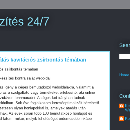
zítés 24/7
Sear
álás kavitációs zsírbontás témában
iós zsírbontás témában
Home
készítés kontra saját weboldal
z igény a céges bemutatkozó weboldalakra, valamint a
az a szolgáltató vagy termékeket értékesítő, aki online
Cont
szútávon fennmaradni. A cégek két irányban tudnak
oldalban. Sok éve foglalkozom keresőoptimalizált bérelhető
Ke
zetesen olyan honlapokkal is, amelyek átadás után
We
dnak. Az évek során több 100 bemutatkozó honlapot és
ól látom, mikor, melyik lehetőséget érdemesebb inkább
Ko