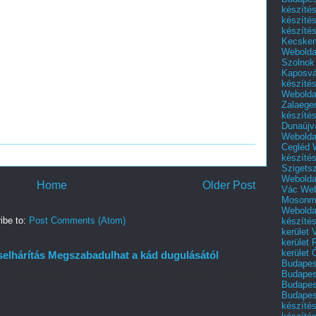
készíté
készíté
készíté
Kecske
Webolda
Szolnok
Kaposvá
készíté
Webolda
Zalaege
készíté
Dunaújv
Webolda
Cegléd
készíté
Szigets
Webolda
Home
Older Post
Vác
Web
Mosonm
Webolda
ibe to:
Post Comments (Atom)
készíté
kerület 
kerület
kerület
elhárítás Megszabadulhat a kád dugulásától
Budapest
Budapest
ó probléma lehet, amely megakadályozza a nyugodt és pihentető
Budapest
l...
Budapest
készítés