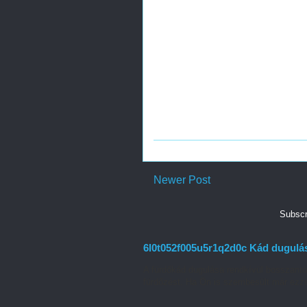
Newer Post
Subscr
6l0t052f005u5r1q2d0c Kád dugulás
A fürdőkád dugulása rendkívül bosszant
fürdőzést. Ha Ön is szembesült már ezze