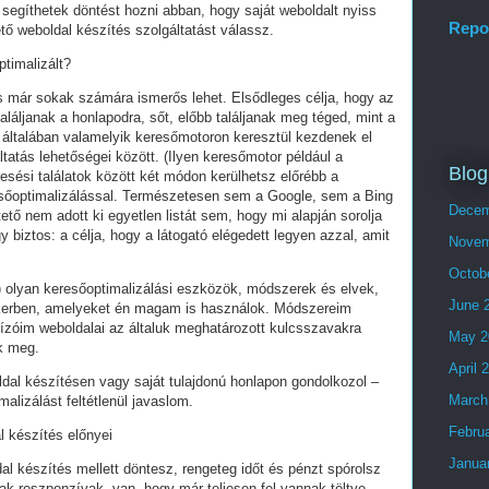
segíthetek döntést hozni abban, hogy saját weboldalt nyiss
Repo
tő weboldal készítés szolgáltatást válassz.
ptimalizált?
és már sokak számára ismerős lehet. Elsődleges célja, hogy az
láljanak a honlapodra, sőt, előbb találjanak meg téged, mint a
 általában valamelyik keresőmotoron keresztül kezdenek el
tatás lehetőségei között. (Ilyen keresőmotor például a
Blog
esési találatok között két módon kerülhetsz előrébb a
eresőoptimalizálással. Természetesen sem a Google, sem a Bing
Decem
ő nem adott ki egyetlen listát sem, hogy mi alapján sorolja
y biztos: a célja, hogy a látogató elégedett legyen azzal, amit
Novem
Octob
olyan keresőoptimalizálási eszközök, módszerek és elvek,
June 
ikerben, amelyeket én magam is használok. Módszereim
ízóim weboldalai az általuk meghatározott kulcsszavakra
May 2
ek meg.
April 
ldal készítésen vagy saját tulajdonú honlapon gondolkozol –
March
alizálást feltétlenül javaslom.
Febru
l készítés előnyei
Janua
al készítés mellett döntesz, rengeteg időt és pénzt spórolsz
ak reszponzívak, van, hogy már teljesen fel vannak töltve