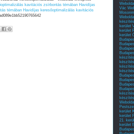
Webolda
őoptimalizálás kavitációs zsírbontás témában
Havidíjas
Vác
Web
ontás témában
Havidíjas keresőoptimalizálás kavitációs
Mosonm
d089e1bb52190765642
Webolda
készíté
kerület 
kerület
kerület
Budapest
Budapest
Budapest
Budapest
készítés
készítés
készíté
készítés
Budapes
Budapest
Budapest
Budapest
készítés
készítés
Weboldal
Pestszen
kerület 
kerület 
21. kerü
kerület 
Budapest
Budapes