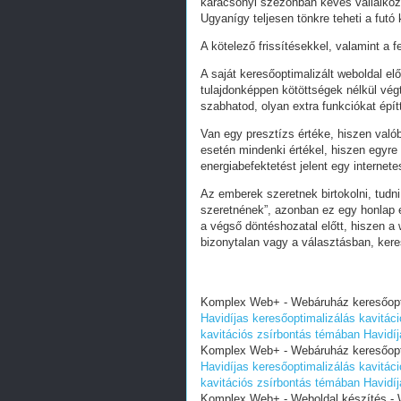
karácsonyi szezonban kevés vállalkoz
Ugyanígy teljesen tönkre teheti a futó
A kötelező frissítésekkel, valamint a 
A saját keresőoptimalizált weboldal e
tulajdonképpen kötöttségek nélkül vég
szabhatod, olyan extra funkciókat épít
Van egy presztízs értéke, hiszen valób
esetén mindenki értékel, hiszen egyre
energiabefektetést jelent egy internete
Az emberek szeretnek birtokolni, tudn
szeretnének”, azonban ez egy honlap e
a végső döntéshozatal előtt, hiszen a w
bizonytalan vagy a választásban, ker
Komplex Web+ - Webáruház keresőoptim
Havidíjas keresőoptimalizálás kavitác
kavitációs zsírbontás témában
Havidí
Komplex Web+ - Webáruház keresőoptim
Havidíjas keresőoptimalizálás kavitác
kavitációs zsírbontás témában
Havidí
Komplex Web+ - Weboldal készítés - W