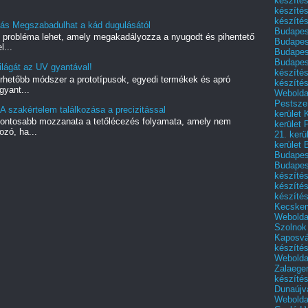
készítés
készíté
készítés
tás Megszabadulhat a kád dugulásától
Budapes
ó probléma lehet, amely megakadályozza a nyugodt és pihentető
Budapest
l...
Budapest
Budapest
lágát az UV gyantával!
készítés
rhetőbb módszer a prototípusok, egyedi termékek és apró
készítés
gyant...
Weboldal
Pestszen
A szakértelem találkozása a precizitással
kerület 
gfontosabb mozzanata a tetőlécezés folyamata, amely nem
kerület 
zó, ha...
21. kerü
kerület 
Budapest
Budapes
készíté
készíté
készíté
Kecske
Webolda
Szolnok
Kaposvá
készíté
Webolda
Zalaege
készíté
Dunaújv
Webolda