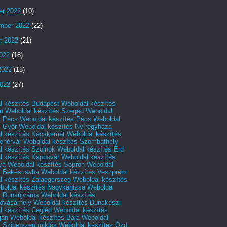
er 2022
(10)
mber 2022
(22)
t 2022
(21)
2022
(18)
2022
(13)
022
(27)
l készítés Budapest
Weboldal készítés
n
Weboldal készítés Szeged
Weboldal
s Pécs
Weboldal készítés Pécs
Weboldal
s Győr
Weboldal készítés Nyíregyháza
l készítés Kecskemét
Weboldal készítés
ehérvár
Weboldal készítés Szombathely
l készítés Szolnok
Weboldal készítés Érd
l készítés Kaposvár
Weboldal készítés
ya
Weboldal készítés Sopron
Weboldal
s Békéscsaba
Weboldal készítés Veszprém
l készítés Zalaegerszeg
Weboldal készítés
boldal készítés Nagykanizsa
Weboldal
s Dunaújváros
Weboldal készítés
vásárhely
Weboldal készítés Dunakeszi
l készítés Cegléd
Weboldal készítés
ján
Weboldal készítés Baja
Weboldal
s Szigetszentmiklós
Weboldal készítés Ózd