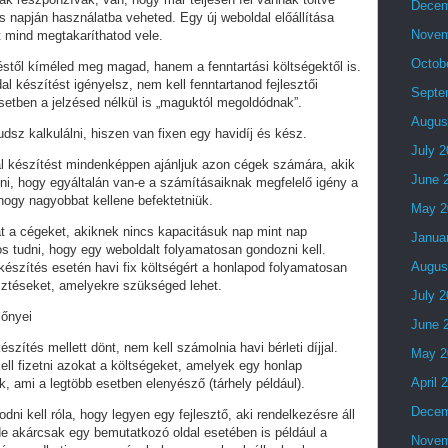
Decem
 napján használatba veheted. Egy új weboldal előállítása
Novem
t mind megtakaríthatod vele.
Octob
stől kíméled meg magad, hanem a fenntartási költségektől is.
al készítést igényelsz, nem kell fenntartanod fejlesztői
Septe
setben a jelzésed nélkül is „maguktól megoldódnak”.
Augus
dsz kalkulálni, hiszen van fixen egy havidíj és kész.
July 
al készítést mindenképpen ajánljuk azon cégek számára, akik
June 
lni, hogy egyáltalán van-e a számításaiknak megfelelő igény a
 hogy nagyobbat kellene befektetniük.
May 2
t a cégeket, akiknek nincs kapacitásuk nap mint nap
Janua
tos tudni, hogy egy weboldalt folyamatosan gondozni kell.
Augus
készítés esetén havi fix költségért a honlapod folyamatosan
esztéseket, amelyekre szükséged lehet.
July 
lőnyei
June 
észítés mellett dönt, nem kell számolnia havi bérleti díjjal.
May 2
ell fizetni azokat a költségeket, amelyek egy honlap
April 
, ami a legtöbb esetben elenyésző (tárhely például).
Decem
i kell róla, hogy legyen egy fejlesztő, aki rendelkezésre áll
e akárcsak egy bemutatkozó oldal esetében is például a
Novem