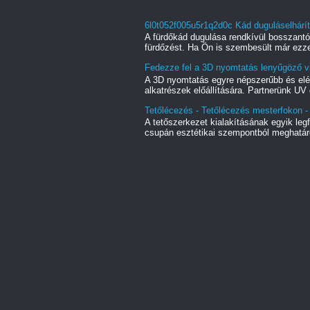
6l0t052f005u5r1q2d0c Kád duguláselhárí
A fürdőkád dugulása rendkívül bosszant
fürdőzést. Ha Ön is szembesült már ezze
Fedezze fel a 3D nyomtatás lenyűgöző vi
A 3D nyomtatás egyre népszerűbb és elé
alkatrészek előállítására. Partnerünk UV 
Tetőlécezés - Tetőlécezés mesterfokon - 
A tetőszerkezet kialakításának egyik le
csupán esztétikai szempontból meghatáro