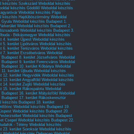
l készítés Szekszárd
Weboldal készítés
oldal készítés Gödöllő
Weboldal készítés
agyaróvár
Weboldal készítés Pápa
l készítés Hajdúböszörmény
Weboldal
s Gyula
Weboldal készítés Budapest 1.
Várkerület
Weboldal készítés Budapest 2.
 Rózsadomb
Weboldal készítés Budapest 3.
 Óbuda - Békásmegyer
Weboldal készítés
 4. kerület Újpest
Weboldal készítés
 5. kerület Lipótváros
Weboldal készítés
 6. kerület Terézváros
Weboldal készítés
 7. kerület Erzsébetváros
Weboldal
 Budapest 8. kerület Józsefváros
Weboldal
 Budapest 9. kerület Ferencváros
Weboldal
s Budapest 10. kerület Kőbánya
Weboldal
 11. kerület Újbuda
Weboldal készítés
t 12. kerület Hegyvidék
Weboldal készítés
 13. kerület Angyalföld
Weboldal készítés
 14. kerület Zugló
Weboldal készítés
 15. kerület Rákospalota
Weboldal
 Budapest 16. kerület Mátyásföld
Weboldal
 Budapest 17. kerület Rákoskeresztúr
 készítés Budapest 18. kerület
tlőrinc
Weboldal készítés Budapest 19.
Kispest
Weboldal készítés Budapest 20.
Pesterzsébet
Weboldal készítés Budapest
let Csepel
Weboldal készítés Budapest 22.
Budafok - Tétény
Weboldal készítés
 23. kerület Soroksár
Weboldal készítés
t
Weboldal készítés Debrecen
Weboldal