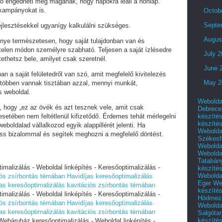
ó engedheti meg magának, hogy napokra leáll a honlap.
 kampányokat is.
Octob
Septe
fejlesztésekkel ugyanígy kalkulálni szükséges.
Augus
lőnye természetesen, hogy saját tulajdonban van és
telen módon személyre szabható. Teljesen a saját ízlésedre
July 
tethetsz bele, amilyet csak szeretnél.
June 
an a saját felületedről van szó, amit megfelelő kivitelezés
May 2
 többen vannak tisztában azzal, mennyi munkát,
s weboldal.
Webolda
i, hogy „ez az övék és azt tesznek vele, amit csak
Debrece
készíté
setében nem feltétlenül kifizetődő. Érdemes tehát mérlegelni
készíté
eboldalad vállalkozod egyik alappillérét jelenti. Ha
Webolda
ess bizalommal és segítek meghozni a megfelelő döntést.
Székesf
Webolda
Webolda
Tatabán
alizálás - Weboldal linképítés - Keresőoptimalizálás -
készíté
Webolda
iós zsírbontás témában
Havidíjas keresőoptimalizálás
Eger
We
jas keresőoptimalizálás kavitációs zsírbontás témában
készíté
alizálás - Weboldal linképítés - Keresőoptimalizálás -
Hódmező
iós zsírbontás témában
Havidíjas keresőoptimalizálás
Webolda
jas keresőoptimalizálás kavitációs zsírbontás témában
Salgótar
készíté
ebáruház keresőoptimalizálás - Weboldal linképítés -