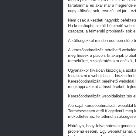
tartalommal és akár már a megrendelés
nagy költség, sok tervezéssel jár – ez
Nem csak a kezdeti nagyobb befekteté
Ha keresőoptimalizált bérelhető webold
csapatot, a felmerülő problémák sok e
A költségekkel minden esetben előre tu
A keresőoptimalizált bérelhető webold
még frissek a piacon, ki akarják próbá
termékükre, szolgáltatásukra anélkül,
Ugyanakkor kiválóan kiszolgálja azoka
foglalkozni a weboldallal – hiszen fon
Keresőoptimalizált bérelhető weboldal 
megkapja azokat a frissítéseket, fejl
Keresőoptimalizált weboldalkészítés e
Aki saját keresőoptimalizált weboldal k
Természetesen ettől függetlenül meg k
működtetéshez feltétlenül szükségesek
Hátránya, hogy folyamatosan gondoskodn
probléma esetén. Egy webáruháznál, d