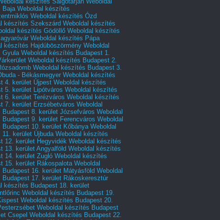
Weboldal készítés Salgótarján
Weboldal
s Baja
Weboldal készítés
zentmiklós
Weboldal készítés Ózd
l készítés Szekszárd
Weboldal készítés
oldal készítés Gödöllő
Weboldal készítés
agyaróvár
Weboldal készítés Pápa
l készítés Hajdúböszörmény
Weboldal
s Gyula
Weboldal készítés Budapest 1.
Várkerület
Weboldal készítés Budapest 2.
 Rózsadomb
Weboldal készítés Budapest 3.
 Óbuda - Békásmegyer
Weboldal készítés
 4. kerület Újpest
Weboldal készítés
 5. kerület Lipótváros
Weboldal készítés
 6. kerület Terézváros
Weboldal készítés
 7. kerület Erzsébetváros
Weboldal
 Budapest 8. kerület Józsefváros
Weboldal
 Budapest 9. kerület Ferencváros
Weboldal
s Budapest 10. kerület Kőbánya
Weboldal
 11. kerület Újbuda
Weboldal készítés
t 12. kerület Hegyvidék
Weboldal készítés
 13. kerület Angyalföld
Weboldal készítés
 14. kerület Zugló
Weboldal készítés
 15. kerület Rákospalota
Weboldal
 Budapest 16. kerület Mátyásföld
Weboldal
 Budapest 17. kerület Rákoskeresztúr
 készítés Budapest 18. kerület
tlőrinc
Weboldal készítés Budapest 19.
Kispest
Weboldal készítés Budapest 20.
Pesterzsébet
Weboldal készítés Budapest
let Csepel
Weboldal készítés Budapest 22.