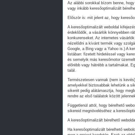
Az alábbi sorokkal bízom benne, hogy 
vagy inkább keresőoptimalizált bérelhe
Először is: mit jelent az, hogy keresőo
A keresőoptimalizált weboldal kifejez
érdeklődők, a vásárlók könnyebben ráta
konkurenseket. Az internetes vásárlók
nézelődni a kívánt termék vagy szolgál
Google, a Bing vagy a Yahoo is.) A ker
listában: fizetett hirdetéssel vagy k
és semelyik más keresőmotor üzemeltet
előrébb vagy hátrébb a tartalmakat. Eg
talál.
Természetesen vannak (nem is kevés) 
amelyekkel biztosabbak lehetünk a s
sikerét pedig alátámasztja, hogy megb
rendre az első találatok között jelenn
Függetlenül attól, hogy bérelhető webo
sikereid megnöveléséhez a keresőoptim
A keresőoptimalizált bérelhető webolda
Ha keresőoptimalizált bérelhető webold
meg a project kezdetén. Ezek az oldal