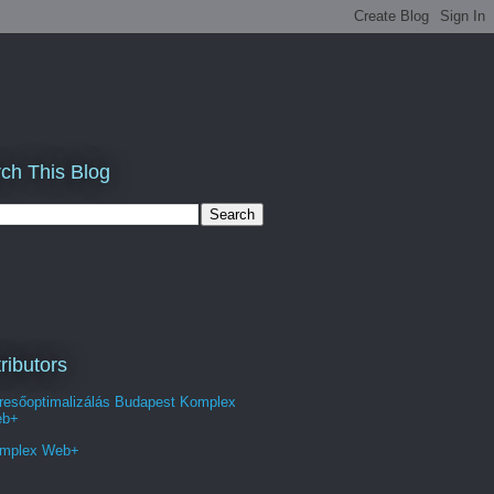
ch This Blog
ributors
resőoptimalizálás Budapest Komplex
b+
mplex Web+