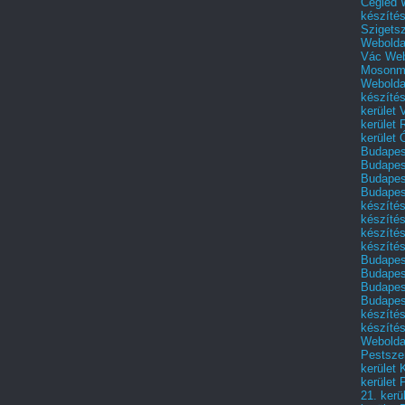
Cegléd
készíté
Szigets
Webolda
Vác
Web
Mosonm
Webolda
készíté
kerület 
kerület
kerület
Budapest
Budapest
Budapest
Budapest
készítés
készítés
készíté
készítés
Budapes
Budapest
Budapest
Budapest
készítés
készítés
Weboldal
Pestszen
kerület 
kerület 
21. kerü