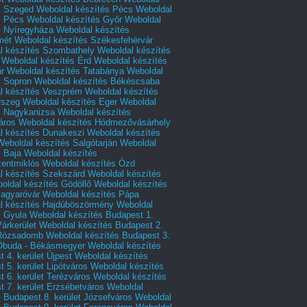
s Szeged
Weboldal készítés Pécs
Weboldal
s Pécs
Weboldal készítés Győr
Weboldal
s Nyíregyháza
Weboldal készítés
mét
Weboldal készítés Székesfehérvár
l készítés Szombathely
Weboldal készítés
Weboldal készítés Érd
Weboldal készítés
r
Weboldal készítés Tatabánya
Weboldal
s Sopron
Weboldal készítés Békéscsaba
l készítés Veszprém
Weboldal készítés
rszeg
Weboldal készítés Eger
Weboldal
s Nagykanizsa
Weboldal készítés
áros
Weboldal készítés Hódmezővásárhely
l készítés Dunakeszi
Weboldal készítés
Weboldal készítés Salgótarján
Weboldal
s Baja
Weboldal készítés
zentmiklós
Weboldal készítés Ózd
l készítés Szekszárd
Weboldal készítés
oldal készítés Gödöllő
Weboldal készítés
agyaróvár
Weboldal készítés Pápa
l készítés Hajdúböszörmény
Weboldal
s Gyula
Weboldal készítés Budapest 1.
Várkerület
Weboldal készítés Budapest 2.
 Rózsadomb
Weboldal készítés Budapest 3.
 Óbuda - Békásmegyer
Weboldal készítés
 4. kerület Újpest
Weboldal készítés
 5. kerület Lipótváros
Weboldal készítés
 6. kerület Terézváros
Weboldal készítés
 7. kerület Erzsébetváros
Weboldal
 Budapest 8. kerület Józsefváros
Weboldal