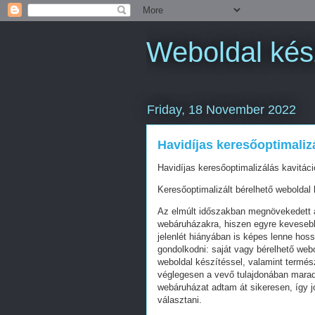
Weboldal kés
Friday, 18 November 2022
Havidíjas keresőoptimaliz
Havidíjas keresőoptimalizálás kavitác
Keresőoptimalizált bérelhető weboldal 
Az elmúlt időszakban megnövekedett a
webáruházakra, hiszen egyre kevesebb 
jelenlét hiányában is képes lenne hos
gondolkodni: saját vagy bérelhető web
weboldal készítéssel, valamint termés
véglegesen a vevő tulajdonában mara
webáruházat adtam át sikeresen, így j
választani.