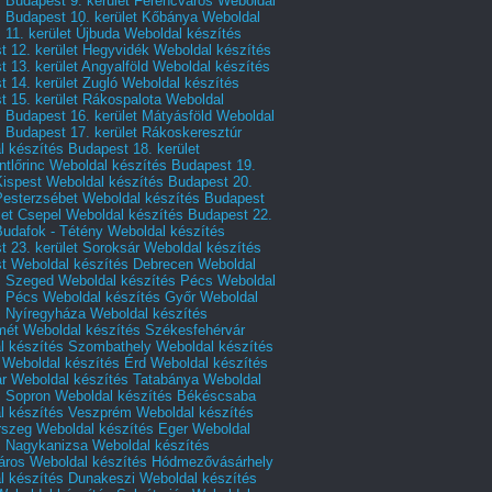
 Budapest 9. kerület Ferencváros
Weboldal
s Budapest 10. kerület Kőbánya
Weboldal
 11. kerület Újbuda
Weboldal készítés
t 12. kerület Hegyvidék
Weboldal készítés
 13. kerület Angyalföld
Weboldal készítés
 14. kerület Zugló
Weboldal készítés
 15. kerület Rákospalota
Weboldal
 Budapest 16. kerület Mátyásföld
Weboldal
 Budapest 17. kerület Rákoskeresztúr
 készítés Budapest 18. kerület
tlőrinc
Weboldal készítés Budapest 19.
Kispest
Weboldal készítés Budapest 20.
Pesterzsébet
Weboldal készítés Budapest
let Csepel
Weboldal készítés Budapest 22.
Budafok - Tétény
Weboldal készítés
 23. kerület Soroksár
Weboldal készítés
t
Weboldal készítés Debrecen
Weboldal
s Szeged
Weboldal készítés Pécs
Weboldal
s Pécs
Weboldal készítés Győr
Weboldal
s Nyíregyháza
Weboldal készítés
mét
Weboldal készítés Székesfehérvár
l készítés Szombathely
Weboldal készítés
Weboldal készítés Érd
Weboldal készítés
r
Weboldal készítés Tatabánya
Weboldal
s Sopron
Weboldal készítés Békéscsaba
l készítés Veszprém
Weboldal készítés
rszeg
Weboldal készítés Eger
Weboldal
s Nagykanizsa
Weboldal készítés
áros
Weboldal készítés Hódmezővásárhely
l készítés Dunakeszi
Weboldal készítés