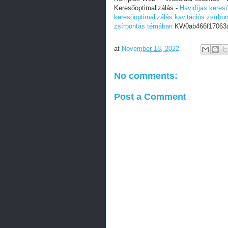
Keresőoptimalizálás -
Havidíjas keres
keresőoptimalizálás kavitációs zsírb
zsírbontás témában
KW0ab466f17063a
at
November 18, 2022
No comments:
Post a Comment