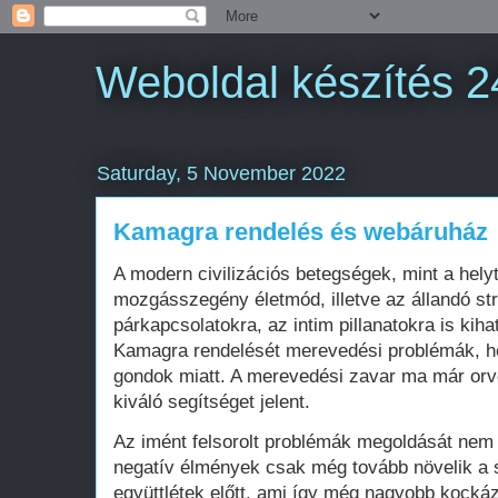
Weboldal készítés 2
Saturday, 5 November 2022
Kamagra rendelés és webáruház
A modern civilizációs betegségek, mint a helyt
mozgásszegény életmód, illetve az állandó st
párkapcsolatokra, az intim pillanatokra is kiha
Kamagra rendelését merevedési problémák, he
gondok miatt. A merevedési zavar ma már orv
kiváló segítséget jelent.
Az imént felsorolt problémák megoldását nem j
negatív élmények csak még tovább növelik a s
együttlétek előtt, ami így még nagyobb kocká