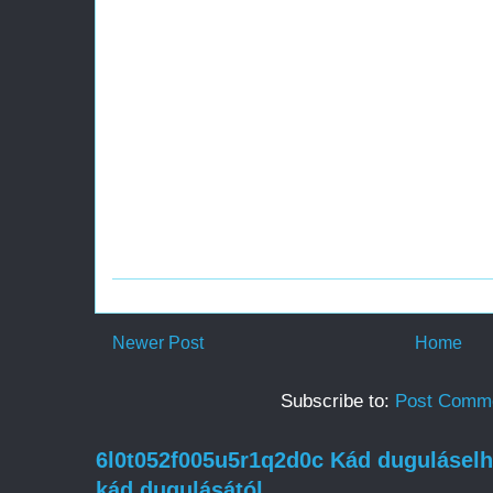
Newer Post
Home
Subscribe to:
Post Comme
6l0t052f005u5r1q2d0c Kád duguláselh
kád dugulásától