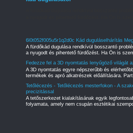
A fürdőkád dugulása rendkívül bosszantó probl
a nyugodt és pihentető fürdőzést. Ha Ön is szem
6l0t052f005u5r1q2d0c Kád duguláselhárítás Meg
A fürdőkád dugulása rendkívül bosszantó probl
a nyugodt és pihentető fürdőzést. Ha Ön is szem
Fedezze fel a 3D nyomtatás lenyűgöző világát a
A 3D nyomtatás egyre népszerűbb és elérhetőbb
termékek és apró alkatrészek előállítására. Par
Tetőlécezés - Tetőlécezés mesterfokon - A szak
precizitással
A tetőszerkezet kialakításának egyik legfontos
folyamata, amely nem csupán esztétikai szempo