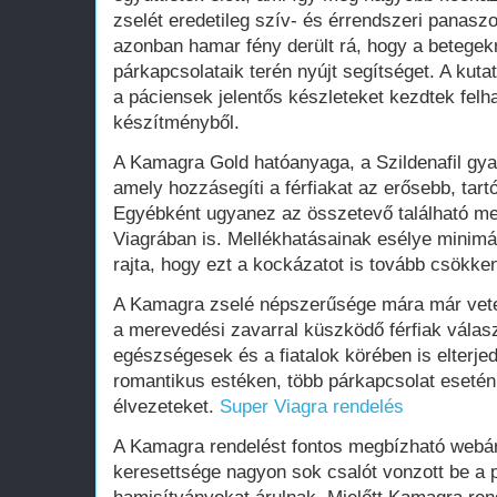
zselét eredetileg szív- és érrendszeri panaszo
azonban hamar fény derült rá, hogy a betege
párkapcsolataik terén nyújt segítséget. A kuta
a páciensek jelentős készleteket kezdtek felha
készítményből.
A Kamagra Gold hatóanyaga, a Szildenafil gyak
amely hozzásegíti a férfiakat az erősebb, ta
Egyébként ugyanez az összetevő található meg
Viagrában is. Mellékhatásainak esélye minimá
rajta, hogy ezt a kockázatot is tovább csökke
A Kamagra zselé népszerűsége mára már vete
a merevedési zavarral küszködő férfiak válasz
egészségesek és a fiatalok körében is elterje
romantikus estéken, több párkapcsolat esetén
élvezeteket.
Super Viagra rendelés
A Kamagra rendelést fontos megbízható webár
keresettsége nagyon sok csalót vonzott be a 