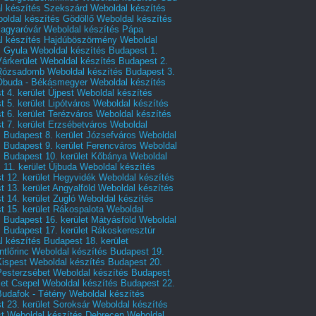
l készítés Szekszárd
Weboldal készítés
oldal készítés Gödöllő
Weboldal készítés
agyaróvár
Weboldal készítés Pápa
l készítés Hajdúböszörmény
Weboldal
s Gyula
Weboldal készítés Budapest 1.
Várkerület
Weboldal készítés Budapest 2.
 Rózsadomb
Weboldal készítés Budapest 3.
 Óbuda - Békásmegyer
Weboldal készítés
 4. kerület Újpest
Weboldal készítés
 5. kerület Lipótváros
Weboldal készítés
 6. kerület Terézváros
Weboldal készítés
 7. kerület Erzsébetváros
Weboldal
 Budapest 8. kerület Józsefváros
Weboldal
 Budapest 9. kerület Ferencváros
Weboldal
s Budapest 10. kerület Kőbánya
Weboldal
 11. kerület Újbuda
Weboldal készítés
t 12. kerület Hegyvidék
Weboldal készítés
 13. kerület Angyalföld
Weboldal készítés
 14. kerület Zugló
Weboldal készítés
 15. kerület Rákospalota
Weboldal
 Budapest 16. kerület Mátyásföld
Weboldal
 Budapest 17. kerület Rákoskeresztúr
 készítés Budapest 18. kerület
tlőrinc
Weboldal készítés Budapest 19.
Kispest
Weboldal készítés Budapest 20.
Pesterzsébet
Weboldal készítés Budapest
let Csepel
Weboldal készítés Budapest 22.
Budafok - Tétény
Weboldal készítés
 23. kerület Soroksár
Weboldal készítés
t
Weboldal készítés Debrecen
Weboldal