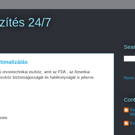
zítés 24/7
Sear
timalizálás
ú orvostechnikai eszköz, amit az FDA , az Amerikai
eszköz biztonságosságát és hatékonyságát is jelezve.
Home
Cont
Ke
We
sére
Ko