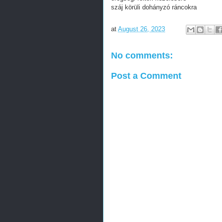
száj körüli dohányzó ráncokra
at
August 26, 2023
No comments:
Post a Comment