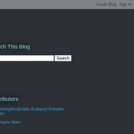
ch This Blog
ributors
resőoptimalizálás Budapest Komplex
b+
mplex Web+