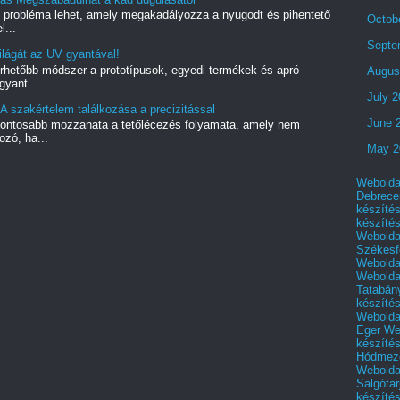
ó probléma lehet, amely megakadályozza a nyugodt és pihentető
Octob
l...
Septe
lágát az UV gyantával!
rhetőbb módszer a prototípusok, egyedi termékek és apró
Augus
gyant...
July 
A szakértelem találkozása a precizitással
June 
gfontosabb mozzanata a tetőlécezés folyamata, amely nem
zó, ha...
May 2
Webolda
Debrece
készíté
készíté
Webolda
Székesf
Webolda
Webolda
Tatabán
készíté
Webolda
Eger
We
készíté
Hódmező
Webolda
Salgótar
készíté