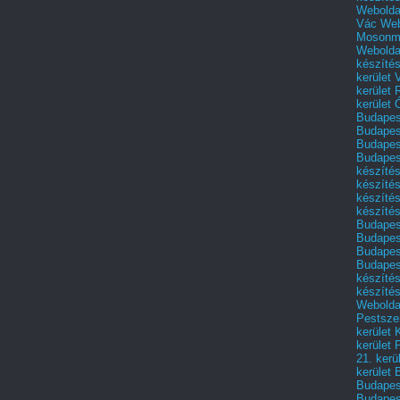
Webolda
Vác
Web
Mosonm
Webolda
készíté
kerület 
kerület
kerület
Budapest
Budapest
Budapest
Budapest
készítés
készítés
készíté
készítés
Budapes
Budapest
Budapest
Budapest
készítés
készítés
Weboldal
Pestszen
kerület 
kerület 
21. kerü
kerület 
Budapest
Budapes