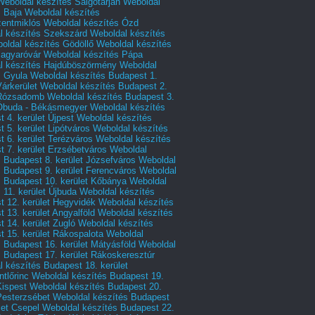
Weboldal készítés Salgótarján
Weboldal
s Baja
Weboldal készítés
zentmiklós
Weboldal készítés Ózd
l készítés Szekszárd
Weboldal készítés
oldal készítés Gödöllő
Weboldal készítés
agyaróvár
Weboldal készítés Pápa
l készítés Hajdúböszörmény
Weboldal
s Gyula
Weboldal készítés Budapest 1.
Várkerület
Weboldal készítés Budapest 2.
 Rózsadomb
Weboldal készítés Budapest 3.
 Óbuda - Békásmegyer
Weboldal készítés
 4. kerület Újpest
Weboldal készítés
 5. kerület Lipótváros
Weboldal készítés
 6. kerület Terézváros
Weboldal készítés
 7. kerület Erzsébetváros
Weboldal
 Budapest 8. kerület Józsefváros
Weboldal
 Budapest 9. kerület Ferencváros
Weboldal
s Budapest 10. kerület Kőbánya
Weboldal
 11. kerület Újbuda
Weboldal készítés
t 12. kerület Hegyvidék
Weboldal készítés
 13. kerület Angyalföld
Weboldal készítés
 14. kerület Zugló
Weboldal készítés
 15. kerület Rákospalota
Weboldal
 Budapest 16. kerület Mátyásföld
Weboldal
 Budapest 17. kerület Rákoskeresztúr
 készítés Budapest 18. kerület
tlőrinc
Weboldal készítés Budapest 19.
Kispest
Weboldal készítés Budapest 20.
Pesterzsébet
Weboldal készítés Budapest
let Csepel
Weboldal készítés Budapest 22.