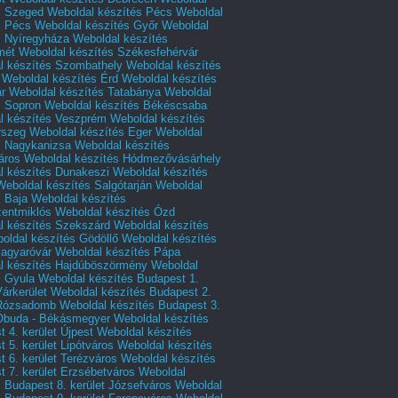
s Szeged
Weboldal készítés Pécs
Weboldal
s Pécs
Weboldal készítés Győr
Weboldal
s Nyíregyháza
Weboldal készítés
mét
Weboldal készítés Székesfehérvár
l készítés Szombathely
Weboldal készítés
Weboldal készítés Érd
Weboldal készítés
r
Weboldal készítés Tatabánya
Weboldal
s Sopron
Weboldal készítés Békéscsaba
l készítés Veszprém
Weboldal készítés
rszeg
Weboldal készítés Eger
Weboldal
s Nagykanizsa
Weboldal készítés
áros
Weboldal készítés Hódmezővásárhely
l készítés Dunakeszi
Weboldal készítés
Weboldal készítés Salgótarján
Weboldal
s Baja
Weboldal készítés
zentmiklós
Weboldal készítés Ózd
l készítés Szekszárd
Weboldal készítés
oldal készítés Gödöllő
Weboldal készítés
agyaróvár
Weboldal készítés Pápa
l készítés Hajdúböszörmény
Weboldal
s Gyula
Weboldal készítés Budapest 1.
Várkerület
Weboldal készítés Budapest 2.
 Rózsadomb
Weboldal készítés Budapest 3.
 Óbuda - Békásmegyer
Weboldal készítés
 4. kerület Újpest
Weboldal készítés
 5. kerület Lipótváros
Weboldal készítés
 6. kerület Terézváros
Weboldal készítés
 7. kerület Erzsébetváros
Weboldal
 Budapest 8. kerület Józsefváros
Weboldal