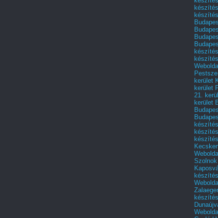
készítés
készíté
készítés
Budapes
Budapest
Budapest
Budapest
készítés
készítés
Weboldal
Pestszen
kerület 
kerület 
21. kerü
kerület 
Budapest
Budapes
készíté
készíté
készíté
Kecske
Webolda
Szolnok
Kaposvá
készíté
Webolda
Zalaege
készíté
Dunaújv
Webolda