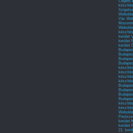
Cegléd
készíté
Szigets
Webolda
Vác
Web
Mosonm
Webolda
készíté
kerület 
kerület
kerület
Budapest
Budapest
Budapest
Budapest
készítés
készítés
készíté
készítés
Budapes
Budapest
Budapest
Budapest
készítés
készítés
Weboldal
Pestszen
kerület 
kerület 
21. kerü