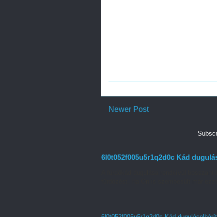
Newer Post
Subscr
6l0t052f005u5r1q2d0c Kád dugulás
A fürdőkád dugulása rendkívül bosszant
fürdőzést. Ha Ön is szembesült már ezze
6l0t052f005u5r1q2d0c Kád duguláselhárí