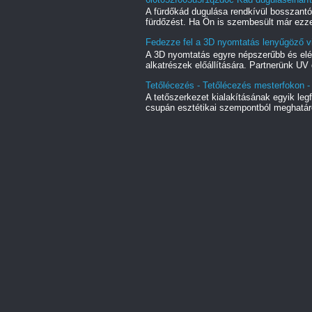
A fürdőkád dugulása rendkívül bosszant
fürdőzést. Ha Ön is szembesült már ezze
Fedezze fel a 3D nyomtatás lenyűgöző vi
A 3D nyomtatás egyre népszerűbb és elé
alkatrészek előállítására. Partnerünk UV 
Tetőlécezés - Tetőlécezés mesterfokon - 
A tetőszerkezet kialakításának egyik le
csupán esztétikai szempontból meghatáro