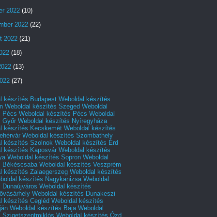
er 2022
(10)
mber 2022
(22)
t 2022
(21)
2022
(18)
2022
(13)
022
(27)
l készítés Budapest
Weboldal készítés
n
Weboldal készítés Szeged
Weboldal
s Pécs
Weboldal készítés Pécs
Weboldal
s Győr
Weboldal készítés Nyíregyháza
l készítés Kecskemét
Weboldal készítés
ehérvár
Weboldal készítés Szombathely
l készítés Szolnok
Weboldal készítés Érd
l készítés Kaposvár
Weboldal készítés
ya
Weboldal készítés Sopron
Weboldal
s Békéscsaba
Weboldal készítés Veszprém
l készítés Zalaegerszeg
Weboldal készítés
boldal készítés Nagykanizsa
Weboldal
s Dunaújváros
Weboldal készítés
vásárhely
Weboldal készítés Dunakeszi
l készítés Cegléd
Weboldal készítés
ján
Weboldal készítés Baja
Weboldal
s Szigetszentmiklós
Weboldal készítés Ózd