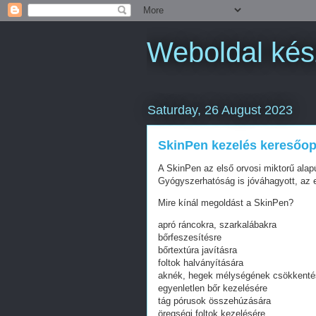
Weboldal kés
Saturday, 26 August 2023
SkinPen kezelés keresőop
A SkinPen az első orvosi miktorű alap
Gyógyszerhatóság is jóváhagyott, az 
Mire kínál megoldást a SkinPen?
apró ráncokra, szarkalábakra
bőrfeszesítésre
bőrtextúra javításra
foltok halványítására
aknék, hegek mélységének csökkenté
egyenletlen bőr kezelésére
tág pórusok összehúzására
öregségi foltok kezelésére