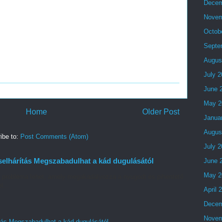
Decem
Novem
Octob
Septe
Augus
July 
June 
May 2
Home
Older Post
Janua
Augus
ibe to:
Post Comments (Atom)
July 
elhárítás Megszabadulhat a kád dugulásától
June 
May 2
ó probléma lehet, amely megakadályozza a nyugodt és pihentető
l...
April 
Decem
Novem
tás Megszabadulhat a kád dugulásától