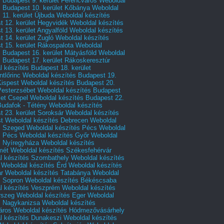
 Budapest 9. kerület Ferencváros
Weboldal
s Budapest 10. kerület Kőbánya
Weboldal
 11. kerület Újbuda
Weboldal készítés
t 12. kerület Hegyvidék
Weboldal készítés
 13. kerület Angyalföld
Weboldal készítés
 14. kerület Zugló
Weboldal készítés
 15. kerület Rákospalota
Weboldal
 Budapest 16. kerület Mátyásföld
Weboldal
 Budapest 17. kerület Rákoskeresztúr
 készítés Budapest 18. kerület
tlőrinc
Weboldal készítés Budapest 19.
Kispest
Weboldal készítés Budapest 20.
Pesterzsébet
Weboldal készítés Budapest
let Csepel
Weboldal készítés Budapest 22.
Budafok - Tétény
Weboldal készítés
 23. kerület Soroksár
Weboldal készítés
t
Weboldal készítés Debrecen
Weboldal
s Szeged
Weboldal készítés Pécs
Weboldal
s Pécs
Weboldal készítés Győr
Weboldal
s Nyíregyháza
Weboldal készítés
mét
Weboldal készítés Székesfehérvár
l készítés Szombathely
Weboldal készítés
Weboldal készítés Érd
Weboldal készítés
r
Weboldal készítés Tatabánya
Weboldal
s Sopron
Weboldal készítés Békéscsaba
l készítés Veszprém
Weboldal készítés
rszeg
Weboldal készítés Eger
Weboldal
s Nagykanizsa
Weboldal készítés
áros
Weboldal készítés Hódmezővásárhely
l készítés Dunakeszi
Weboldal készítés