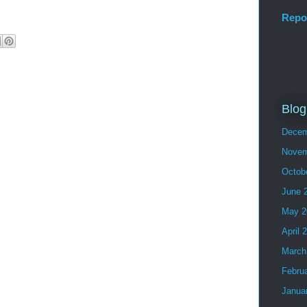
Repo
Blog
Decem
Novem
Octob
June 
May 2
April 
March
Febru
Janua