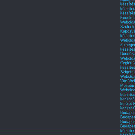
készíté
készíté
készíté
Kecske
Webolda
Szolnok
Kaposvá
készíté
Webolda
Zalaege
készíté
Dunaújv
Webolda
Cegléd
készíté
Szigets
Webolda
Vác
Web
Mosonm
Webolda
készíté
kerület 
kerület
kerület
Budapest
Budapest
Budapest
Budapest
készítés