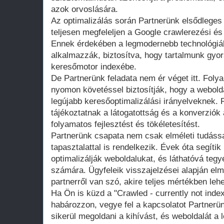
azok orvoslására.
Az optimalizálás során Partnerünk elsődleges
teljesen megfeleljen a Google crawlerezési és
Ennek érdekében a legmodernebb technológiá
alkalmazzák, biztosítva, hogy tartalmunk gyo
keresőmotor indexébe.
De Partnerünk feladata nem ér véget itt. Fol
nyomon követéssel biztosítják, hogy a webolda
legújabb keresőoptimalizálási irányelveknek.
tájékoztatnak a látogatottság és a konverziók 
folyamatos fejlesztést és tökéletesítést.
Partnerünk csapata nem csak elméleti tudássa
tapasztalattal is rendelkezik. Évek óta segítik
optimalizálják weboldalukat, és láthatóvá teg
számára. Ügyfeleik visszajelzései alapján el
partnerről van szó, akire teljes mértékben leh
Ha Ön is küzd a "Crawled - currently not inde
habározzon, vegye fel a kapcsolatot Partnerün
sikerül megoldani a kihívást, és weboldalát a