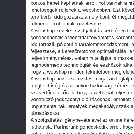
pontos képet kaphatnak arról, hol vannak a hi
lehetőségek rejlenek a webshopban. Ezt köve
terv kerül kidolgozásra, amely konkrét megold
felmerült problémák kezelésére.
A webshop kezelés szolgáltatás keretében Par
gondoskodnak a weboldal folyamatos karbantar
Ide tartozik például a tartalommenedzsment, a
fejlesztése, a keresőmotoros optimalizálás, a
teljesítménymérés, valamint a digitális marke
legmodernebb technológiák és eszközök alkalm
hogy a webshop minden tekintetben megfelelje
A webshop audit és kezelés magában foglalja 
megfelelőség és az online biztonsági kérdések
szakértői ellenőrzik, hogy a weboldal teljes m
vonatkozó jogszabályi előírásoknak, emellett
implementálnak, amelyek megakadályozzák a 
támadásokat.
A szolgáltatás igénybevételével az online k
juthatnak. Partnerünk gondoskodik arról, hog
optimalizált legyen a keresőmotorok számára, 