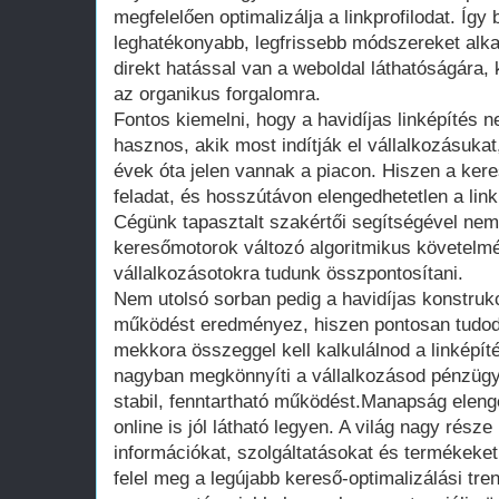
megfelelően optimalizálja a linkprofilodat. Így
leghatékonyabb, legfrissebb módszereket alka
direkt hatással van a weboldal láthatóságára,
az organikus forgalomra.
Fontos kiemelni, hogy a havidíjas linképítés
hasznos, akik most indítják el vállalkozásuka
évek óta jelen vannak a piacon. Hiszen a ker
feladat, és hosszútávon elengedhetetlen a linkp
Cégünk tapasztalt szakértői segítségével n
keresőmotorok változó algoritmikus követelmén
vállalkozásotokra tudunk összpontosítani.
Nem utolsó sorban pedig a havidíjas konstrukc
működést eredményez, hiszen pontosan tudod
mekkora összeggel kell kalkulálnod a linképít
nagyban megkönnyíti a vállalkozásod pénzügyi
stabil, fenntartható működést.Manapság eleng
online is jól látható legyen. A világ nagy rész
információkat, szolgáltatásokat és termékek
felel meg a legújabb kereső-optimalizálási tr