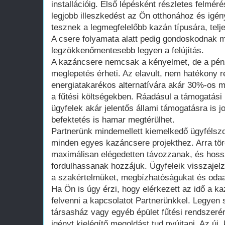
installációig. Első lépésként részletes felmér
legjobb illeszkedést az Ön otthonához és igén
tesznek a legmegfelelőbb kazán típusára, telj
A csere folyamata alatt pedig gondoskodnak m
legzökkenőmentesebb legyen a felújítás.
A kazáncsere nemcsak a kényelmet, de a pénz
meglepetés érheti. Az elavult, nem hatékony 
energiatakarékos alternatívára akár 30%-os m
a fűtési költségekben. Ráadásul a támogatás
ügyfelek akár jelentős állami támogatásra is j
befektetés is hamar megtérülhet.
Partnerünk mindemellett kiemelkedő ügyfélszol
minden egyes kazáncsere projekthez. Arra tö
maximálisan elégedetten távozzanak, és hoss
fordulhassanak hozzájuk. Ügyfeleik visszajelzé
a szakértelmüket, megbízhatóságukat és oda
Ha Ön is úgy érzi, hogy elérkezett az idő a k
felvenni a kapcsolatot Partnerünkkel. Legyen 
társasház vagy egyéb épület fűtési rendszeré
igényt kielégítő megoldást tud nyújtani. Az ú