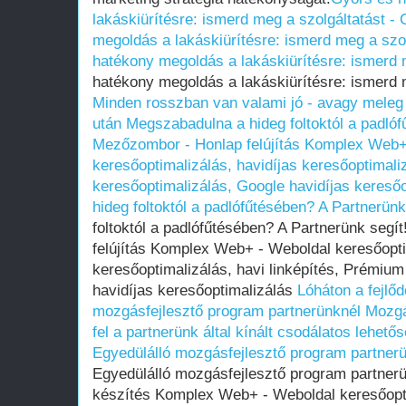
lakáskiürítésre: ismerd meg a szolgáltatást -
megoldás a lakáskiürítésre: ismerd meg a szol
hatékony megoldás a lakáskiürítésre: ismerd 
hatékony megoldás a lakáskiürítésre: ismerd 
Minden rosszban van valami jó - avagy meleg
után
Megszabadulna a hideg foltoktól a padlóf
Mezőzombor - Honlap felújítás Komplex Web+
keresőoptimalizálás, havidíjas keresőoptimali
keresőoptimalizálás, Google havidíjas keresőo
hideg foltoktól a padlófűtésében? A Partnerünk
foltoktól a padlófűtésében? A Partnerünk segí
felújítás Komplex Web+ - Weboldal keresőopti
keresőoptimalizálás, havi linképítés, Prémium
havidíjas keresőoptimalizálás
Lóháton a fejlőd
mozgásfejlesztő program partnerünknél
Mozgá
fel a partnerünk által kínált csodálatos lehetős
Egyedülálló mozgásfejlesztő program partner
Egyedülálló mozgásfejlesztő program partnerü
készítés Komplex Web+ - Weboldal keresőopti