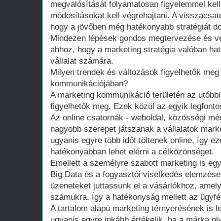
megvalósítását folyamatosan figyelemmel kell
módosításokat kell végrehajtani. A visszacsat
hogy a jövőben még hatékonyabb stratégiát do
Mindezen lépések gondos megtervezése és vé
ahhoz, hogy a marketing stratégia valóban h
vállalat számára.
Milyen trendek és változások figyelhetők meg
kommunikációjában?
A marketing kommunikáció területén az utóbbi
figyelhetők meg. Ezek közül az egyik legfontos
Az online csatornák - weboldal, közösségi méd
nagyobb szerepet játszanak a vállalatok mark
ugyanis egyre több időt töltenek online, így e
hatékonyabban lehet elérni a célközönséget.
Emellett a személyre szabott marketing is eg
Big Data és a fogyasztói viselkedés elemzése 
üzeneteket juttassunk el a vásárlókhoz, amel
számukra. Így a hatékonyság mellett az ügyfél
A tartalom alapú marketing térnyerésének is l
ugyanis egyre inkább értékelik, ha a márka oly