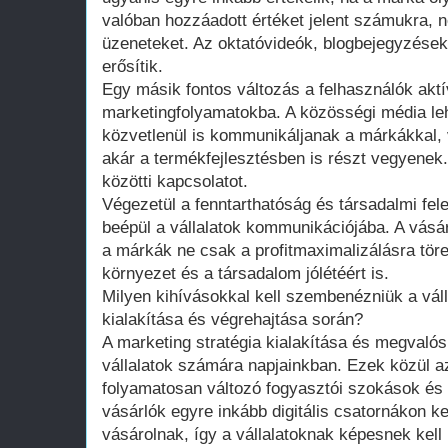
valóban hozzáadott értéket jelent számukra, 
üzeneteket. Az oktatóvideók, blogbejegyzések
erősítik.
Egy másik fontos változás a felhasználók akt
marketingfolyamatokba. A közösségi média leh
közvetlenül is kommunikáljanak a márkákkal, 
akár a termékfejlesztésben is részt vegyenek.
közötti kapcsolatot.
Végezetül a fenntarthatóság és társadalmi fel
beépül a vállalatok kommunikációjába. A vásár
a márkák ne csak a profitmaximalizálásra tö
környezet és a társadalom jólétéért is.
Milyen kihívásokkal kell szembenézniük a váll
kialakítása és végrehajtása során?
A marketing stratégia kialakítása és megvalós
vállalatok számára napjainkban. Ezek közül a
folyamatosan változó fogyasztói szokások és 
vásárlók egyre inkább digitális csatornákon k
vásárolnak, így a vállalatoknak képesnek kell 