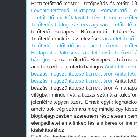
Profi tetőfedő mester - tetőjavítás és tetőfelú
Levente tetőfedő - Budapest - Rómaifürdő - 
- Tetőfedő munkák kivitelezése
Levente tetőfe
Tetőfedés bádogozás országosan - Tetőfedő m
tetőfedő - Budapest - Rómaifürdő - Tetőfedés
Tetőfedő munkák kivitelezése
Janka tetőfedő 
Tetőfedő - tetőfedő árak - ács tetőfedő - tető
Budapest - Rákoscsaba - Tetőfedő - tetőfedő ár
bádogos
Janka tetőfedő - Budapest - Rákoscsa
ács tetőfedő - tetőfedő bádogos
Anita tetőfedő
beázás megszüntetése korrekt áron
Anita tető
beázás megszüntetése korrekt áron
Anita tető
beázás megszüntetése korrekt áron A manapsá
világban minden vállalkozás számára kulcsfon
jelenlétre tegyen szert. Ennek egyik leghaték
amely sok cég számára még mindig egy kissé 
blogbejegyzésben szeretném részletesen bemut
elengedhetetlen a linképítés a sikeres online 
kialakításához.