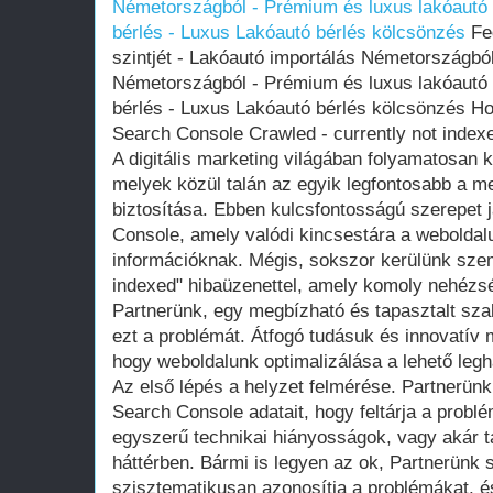
Németországból - Prémium és luxus lakóautó 
bérlés - Luxus Lakóautó bérlés kölcsönzés
Fed
szintjét - Lakóautó importálás Németországbó
Németországból - Prémium és luxus lakóautó 
bérlés - Luxus Lakóautó bérlés kölcsönzés Ho
Search Console Crawled - currently not index
A digitális marketing világában folyamatosan
melyek közül talán az egyik legfontosabb a meg
biztosítása. Ebben kulcsfontosságú szerepet 
Console, amely valódi kincsestára a weboldal
információknak. Mégis, sokszor kerülünk szem
indexed" hibaüzenettel, amely komoly nehézs
Partnerünk, egy megbízható és tapasztalt sza
ezt a problémát. Átfogó tudásuk és innovatív 
hogy weboldalunk optimalizálása a lehető leg
Az első lépés a helyzet felmérése. Partnerünk
Search Console adatait, hogy feltárja a probl
egyszerű technikai hiányosságok, vagy akár t
háttérben. Bármi is legyen az ok, Partnerünk 
szisztematikusan azonosítja a problémákat, é