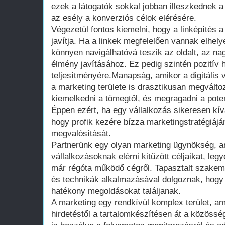
ezek a látogatók sokkal jobban illeszkednek 
az esély a konverziós célok elérésére.
Végezetül fontos kiemelni, hogy a linképítés 
javítja. Ha a linkek megfelelően vannak elhel
könnyen navigálhatóvá teszik az oldalt, az na
élmény javításához. Ez pedig szintén pozitív 
teljesítményére.Manapság, amikor a digitális v
a marketing területe is drasztikusan megvált
kiemelkedni a tömegtől, és megragadni a poten
Éppen ezért, ha egy vállalkozás sikeresen kí
hogy profik kezére bízza marketingstratégiájá
megvalósítását.
Partnerünk egy olyan marketing ügynökség, a
vállalkozásoknak elérni kitűzött céljaikat, leg
már régóta működő cégről. Tapasztalt szakem
és technikák alkalmazásával dolgoznak, hogy
hatékony megoldásokat találjanak.
A marketing egy rendkívül komplex terület, am
hirdetéstől a tartalomkészítésen át a közöss