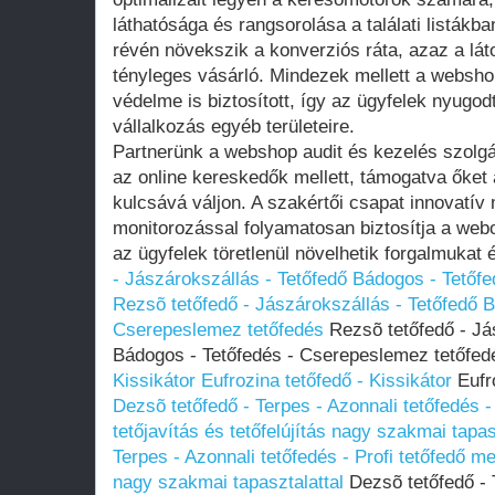
láthatósága és rangsorolása a találati listákb
révén növekszik a konverziós ráta, azaz a lát
tényleges vásárló. Mindezek mellett a websho
védelme is biztosított, így az ügyfelek nyugo
vállalkozás egyéb területeire.
Partnerünk a webshop audit és kezelés szolgál
az online kereskedők mellett, támogatva őket
kulcsává váljon. A szakértői csapat innovatív
monitorozással folyamatosan biztosítja a web
az ügyfelek töretlenül növelhetik forgalmukat 
- Jászárokszállás - Tetőfedő Bádogos - Tetőf
Rezsõ tetőfedő - Jászárokszállás - Tetőfedő B
Cserepeslemez tetőfedés
Rezsõ tetőfedő - Já
Bádogos - Tetőfedés - Cserepeslemez tetőfe
Kissikátor
Eufrozina tetőfedő - Kissikátor
Eufro
Dezsõ tetőfedő - Terpes - Azonnali tetőfedés -
tetőjavítás és tetőfelújítás nagy szakmai tapas
Terpes - Azonnali tetőfedés - Profi tetőfedő mes
nagy szakmai tapasztalattal
Dezsõ tetőfedő - T