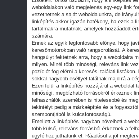
Elsőként fontos tisztázni, hogy a linképítés
weboldalakon való megjelenés egy-egy link fo
vezethetnek a saját weboldalunkra, de irányulh
linképítés akkor igazán hatékony, ha ezek a l
tartalmakra mutatnak, amelyek hozzáadott ért
számára.
Ennek az egyik legfontosabb előnye, hogy javí
keresőmotorokban való rangsorolását. A kere
hangsúlyt fektetnek arra, hogy a weboldalra 
milyen. Minél több minőségi, releváns link ve
pozíciót fog elérni a keresési találati listákon.
sokkal nagyobb eséllyel találnak majd rá a cé
Ezen felül a linképítés hozzájárul a weboldal 
minőségi, megbízható forrásokról érkeznek li
felhasználók szemében is hitelesebbé és megb
tekintélyt pedig a márkaépítés és a fogyasztó
szempontjából is kulcsfontosságú.
Emellett a linképítés nagyban növelheti a webol
több külső, releváns forrásból érkeznek a felh
ügyfélhez juthatunk el. Ráadásul a jól megterve