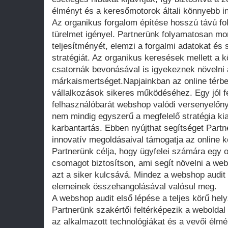
élményt és a keresőmotorok általi könnyebb i
Az organikus forgalom építése hosszú távú fol
türelmet igényel. Partnerünk folyamatosan mo
teljesítményét, elemzi a forgalmi adatokat és
stratégiát. Az organikus keresések mellett a
csatornák bevonásával is igyekeznek növelni a
márkaismertséget.Napjainkban az online térben
vállalkozások sikeres működéséhez. Egy jól fel
felhasználóbarát webshop valódi versenyelőny
nem mindig egyszerű a megfelelő stratégia ki
karbantartás. Ebben nyújthat segítséget Partn
innovatív megoldásaival támogatja az online k
Partnerünk célja, hogy ügyfelei számára egy o
csomagot biztosítson, ami segít növelni a web
azt a siker kulcsává. Mindez a webshop audit
elemeinek összehangolásával valósul meg.
A webshop audit első lépése a teljes körű he
Partnerünk szakértői feltérképezik a weboldal 
az alkalmazott technológiákat és a vevői él