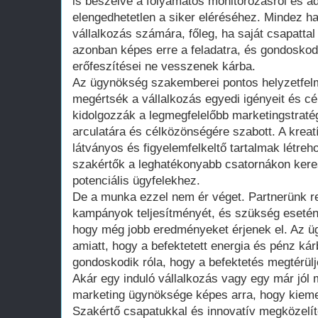
is beszélve a folyamatos monitorozásról és a
elengedhetetlen a siker eléréséhez. Mindez ha
vállalkozás számára, főleg, ha saját csapattal
azonban képes erre a feladatra, és gondoskodi
erőfeszítései ne vesszenek kárba.
Az ügynökség szakemberei pontos helyzetfel
megértsék a vállalkozás egyedi igényeit és cé
kidolgozzák a legmegfelelőbb marketingstraté
arculatára és célközönségére szabott. A krea
látványos és figyelemfelkeltő tartalmak létreho
szakértők a leghatékonyabb csatornákon keresz
potenciális ügyfelekhez.
De a munka ezzel nem ér véget. Partnerünk 
kampányok teljesítményét, és szükség esetén
hogy még jobb eredményeket érjenek el. Az üg
amiatt, hogy a befektetett energia és pénz ká
gondoskodik róla, hogy a befektetés megtérülj
Akár egy induló vállalkozás vagy egy már jól
marketing ügynöksége képes arra, hogy kieme
Szakértő csapatukkal és innovatív megközelít