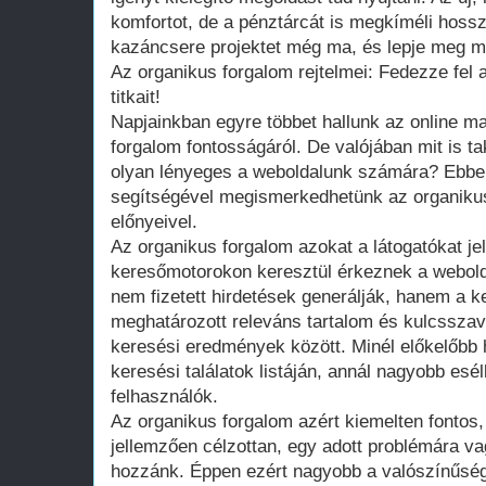
komfortot, de a pénztárcát is megkíméli hossz
kazáncsere projektet még ma, és lepje meg m
Az organikus forgalom rejtelmei: Fedezze fel
titkait!
Napjainkban egyre többet hallunk az online m
forgalom fontosságáról. De valójában mit is ta
olyan lényeges a weboldalunk számára? Ebbe
segítségével megismerkedhetünk az organikus
előnyeivel.
Az organikus forgalom azokat a látogatókat je
keresőmotorokon keresztül érkeznek a webolda
nem fizetett hirdetések generálják, hanem a k
meghatározott releváns tartalom és kulcsszav
keresési eredmények között. Minél előkelőbb 
keresési találatok listáján, annál nagyobb esél
felhasználók.
Az organikus forgalom azért kiemelten fontos,
jellemzően célzottan, egy adott problémára v
hozzánk. Éppen ezért nagyobb a valószínűség