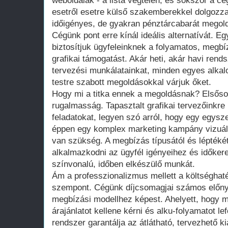
weboldalak - a lista végtelen, és sokszor a c
esetről esetre külső szakemberekkel dolgozz
időigényes, de gyakran pénztárcabarát megol
Cégünk pont erre kínál ideális alternatívát. Eg
biztosítjuk ügyfeleinknek a folyamatos, megb
grafikai támogatást. Akár heti, akár havi ren
tervezési munkálatainkat, minden egyes alkalo
testre szabott megoldásokkal várjuk őket.
Hogy mi a titka ennek a megoldásnak? Elsőso
rugalmasság. Tapasztalt grafikai tervezőinkre
feladatokat, legyen szó arról, hogy egy egysze
éppen egy komplex marketing kampány vizuál
van szükség. A megbízás típusától és lépték
alkalmazkodni az ügyfél igényeihez és időkere
színvonalú, időben elkészülő munkát.
Ám a professzionalizmus mellett a költségha
szempont. Cégünk díjcsomagjai számos előn
megbízási modellhez képest. Ahelyett, hogy 
árajánlatot kellene kérni és alku-folyamatot lef
rendszer garantálja az átlátható, tervezhető ki