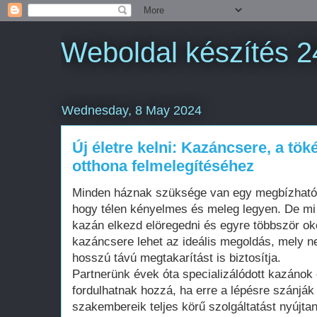
Weboldal készítés 2
Wednesday, 8 May 2024
Új életre kelni: Kazáncsere, a tö
otthona felmelegítéséhez
Minden háznak szüksége van egy megbízható é
hogy télen kényelmes és meleg legyen. De mi 
kazán elkezd elöregedni és egyre többször o
kazáncsere lehet az ideális megoldás, mely 
hosszú távú megtakarítást is biztosítja.
Partnerünk évek óta specializálódott kazánok 
fordulhatnak hozzá, ha erre a lépésre szánják
szakembereik teljes körű szolgáltatást nyújtan