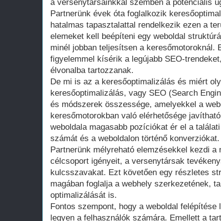
a versenytársainkkal szemben a potenciális üg
Partnerünk évek óta foglalkozik keresőoptimali
hatalmas tapasztalattal rendelkezik ezen a ter
elemeket kell beépíteni egy weboldal struktúr
minél jobban teljesítsen a keresőmotoroknál. 
figyelemmel kísérik a legújabb SEO-trendeket,
élvonalba tartozzanak.
De mi is az a keresőoptimalizálás és miért ol
keresőoptimalizálás, vagy SEO (Search Engin
és módszerek összessége, amelyekkel a webol
keresőmotorokban való elérhetősége javíthat
weboldala magasabb pozíciókat ér el a találati 
számát és a weboldalon történő konverziókat.
Partnerünk mélyreható elemzésekkel kezdi a 
célcsoport igényeit, a versenytársak tevéken
kulcsszavakat. Ezt követően egy részletes str
magában foglalja a webhely szerkezetének, t
optimalizálását is.
Fontos szempont, hogy a weboldal felépítése 
legyen a felhasználók számára. Emellett a ta