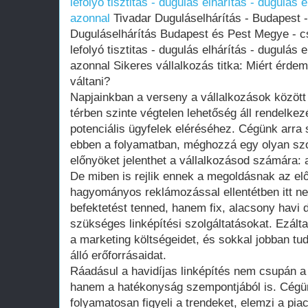
lefolyó tisztitas - dugulás elhárítás - dugulás 
azonnal
Tivadar Duguláselhárítás - Budapest -
Duguláselhárítás Budapest és Pest Megye - cső
lefolyó tisztitas - dugulás elhárítás - dugulás 
azonnal Sikeres vállalkozás titka: Miért érdem
váltani?
Napjainkban a verseny a vállalkozások között 
térben szinte végtelen lehetőség áll rendelke
potenciális ügyfelek eléréséhez. Cégünk arra 
ebben a folyamatban, méghozzá egy olyan szo
előnyöket jelenthet a vállalkozásod számára: a
De miben is rejlik ennek a megoldásnak az e
hagyományos reklámozással ellentétben itt ne
befektetést tenned, hanem fix, alacsony havi 
szükséges linképítési szolgáltatásokat. Ezált
a marketing költségeidet, és sokkal jobban tud
álló erőforrásaidat.
Ráadásul a havidíjas linképítés nem csupán a 
hanem a hatékonyság szempontjából is. Cégü
folyamatosan figyeli a trendeket, elemzi a pia