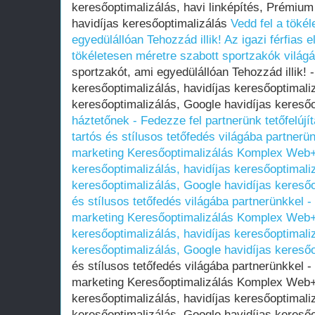
keresőoptimalizálás, havi linképítés, Prémium
havidíjas keresőoptimalizálás
Vedd fel a tökél
egyedülállóan Tehozzád illik!
Az igazi férfias e
tökéletesen méretre szabott sportzakók világá
sportzakót, ami egyedülállóan Tehozzád illik
keresőoptimalizálás, havidíjas keresőoptimali
keresőoptimalizálás, Google havidíjas kereső
háztetőnek - Fedezze fel partnerünk tetőfelújí
tartós és stílusos tetőfedés világába partner
marketing Keresőoptimalizálás Komplex Web+
keresőoptimalizálás, havidíjas keresőoptimali
keresőoptimalizálás, Google havidíjas keresőo
és stílusos tetőfedés világába partnerünkkel 
marketing Keresőoptimalizálás Komplex Web+
keresőoptimalizálás, havidíjas keresőoptimali
keresőoptimalizálás, Google havidíjas keresőo
és stílusos tetőfedés világába partnerünkkel 
marketing Keresőoptimalizálás Komplex Web+
keresőoptimalizálás, havidíjas keresőoptimali
keresőoptimalizálás, Google havidíjas kereső