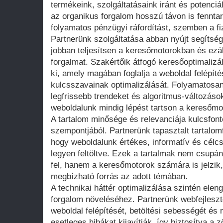
termékeink, szolgáltatásaink iránt és potenci
az organikus forgalom hosszú távon is fenntar
folyamatos pénzügyi ráfordítást, szemben a fiz
Partnerünk szolgáltatása abban nyújt segítsé
jobban teljesítsen a keresőmotorokban és ezál
forgalmat. Szakértőik átfogó keresőoptimalizá
ki, amely magában foglalja a weboldal felépít
kulcsszavainak optimalizálását. Folyamatosan
legfrissebb trendeket és algoritmus-változások
weboldalunk mindig lépést tartson a keresőmot
A tartalom minősége és relevanciája kulcsfon
szempontjából. Partnerünk tapasztalt tartalom
hogy weboldalunk értékes, informatív és célcso
legyen feltöltve. Ezek a tartalmak nem csupán 
fel, hanem a keresőmotorok számára is jelzik,
megbízható forrás az adott témában.
A technikai háttér optimalizálása szintén elen
forgalom növeléséhez. Partnerünk webfejlesztő
weboldal felépítését, betöltési sebességét és m
esetleges hibákat kijavítják, így biztosítva a