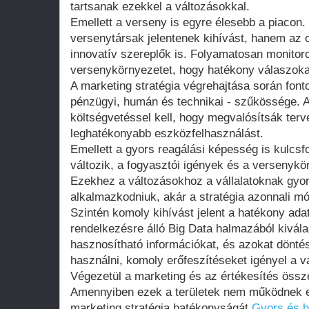
tartsanak ezekkel a változásokkal.
Emellett a verseny is egyre élesebb a piac
versenytársak jelentenek kihívást, hanem az o
innovatív szereplők is. Folyamatosan monitoro
versenykörnyezetet, hogy hatékony válaszokat
A marketing stratégia végrehajtása során fonto
pénzügyi, humán és technikai - szűkössége. A 
költségvetéssel kell, hogy megvalósítsák terv
leghatékonyabb eszközfelhasználást.
Emellett a gyors reagálási képesség is kulcsf
változik, a fogyasztói igények és a versenykö
Ezekhez a változásokhoz a vállalatoknak gyo
alkalmazkodniuk, akár a stratégia azonnali mó
Szintén komoly kihívást jelent a hatékony ad
rendelkezésre álló Big Data halmazából kivála
hasznosítható információkat, és azokat dönt
használni, komoly erőfeszítéseket igényel a vá
Végezetül a marketing és az értékesítés össze
Amennyiben ezek a területek nem működnek eg
marketing stratégia hatékonyságát.
Gyors és 