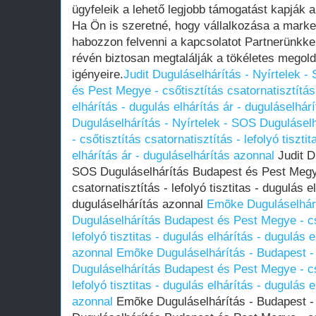
ügyfeleik a lehető legjobb támogatást kapják a
Ha Ön is szeretné, hogy vállalkozása a market
habozzon felvenni a kapcsolatot Partnerünkkel
révén biztosan megtalálják a tökéletes megol
igényeire.
Judit Duguláselhárítás - Nyírtelek 
és Pest Megye - csőtisztítás csatornatisztítás 
elhárítás - dugulás elhárítás ár - duguláselhár
Duguláselhárítás - Nyírtelek - SOS Duguláse
- csőtisztítás csatornatisztítás - lefolyó tiszti
elhárítás ár - duguláselhárítás azonnal
Judit D
SOS Duguláselhárítás Budapest és Pest Megye
csatornatisztítás - lefolyó tisztitas - dugulás e
duguláselhárítás azonnal
Emõke Duguláselhárí
Duguláselhárítás Budapest és Pest Megye - cső
lefolyó tisztitas - dugulás elhárítás - dugulás 
azonnal
Emõke Duguláselhárítás - Budapest -
Duguláselhárítás Budapest és Pest Megye - cső
lefolyó tisztitas - dugulás elhárítás - dugulás 
azonnal
Emõke Duguláselhárítás - Budapest - 