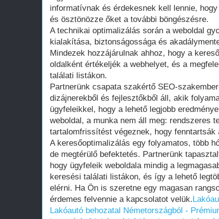
informatívnak és érdekesnek kell lennie, hogy 
és ösztönözze őket a további böngészésre.
A technikai optimalizálás során a weboldal gy
kialakítása, biztonságossága és akadálymente
Mindezek hozzájárulnak ahhoz, hogy a keres
oldalként értékeljék a webhelyet, és a megfele
találati listákon.
Partnerünk csapata szakértő SEO-szakembere
dizájnerekből és fejlesztőkből áll, akik foly
ügyfeleikkel, hogy a lehető legjobb eredmények
weboldal, a munka nem áll meg: rendszeres t
tartalomfrissítést végeznek, hogy fenntartsák 
A keresőoptimalizálás egy folyamatos, több 
de megtérülő befektetés. Partnerünk tapasztal
hogy ügyfeleik weboldala mindig a legmagasab
keresési találati listákon, és így a lehető legtö
elérni. Ha Ön is szeretne egy magasan rangsor
érdemes felvennie a kapcsolatot velük.
Lakóau
Lakóautó behozatal Németországból - Prémium