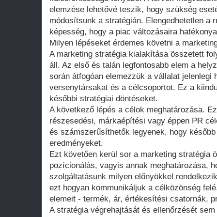
elemzése lehetővé teszik, hogy szükség eset
módosítsunk a stratégián. Elengedhetetlen a 
képesség, hogy a piac változásaira hatékonyan
Milyen lépéseket érdemes követni a marketing 
A marketing stratégia kialakítása összetett f
áll. Az első és talán legfontosabb elem a hel
során átfogóan elemezzük a vállalat jelenlegi h
versenytársakat és a célcsoportot. Ez a kiin
későbbi stratégiai döntéseket.
A következő lépés a célok meghatározása. Eze
részesedési, márkaépítési vagy éppen PR célo
és számszerűsíthetők legyenek, hogy később m
eredményeket.
Ezt követően kerül sor a marketing stratégia 
pozícionálás, vagyis annak meghatározása, 
szolgáltatásunk milyen előnyökkel rendelkezi
ezt hogyan kommunikáljuk a célközönség felé
elemeit - termék, ár, értékesítési csatornák, p
A stratégia végrehajtását és ellenőrzését sem