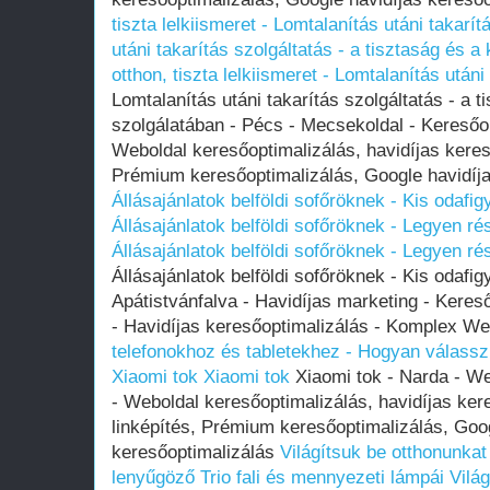
tiszta lelkiismeret - Lomtalanítás utáni takarít
utáni takarítás szolgáltatás - a tisztaság és 
otthon, tiszta lelkiismeret - Lomtalanítás utáni
Lomtalanítás utáni takarítás szolgáltatás - a 
szolgálatában - Pécs - Mecsekoldal - Kereső
Weboldal keresőoptimalizálás, havidíjas kereső
Prémium keresőoptimalizálás, Google havidíja
Állásajánlatok belföldi sofőröknek - Kis odaf
Állásajánlatok belföldi sofőröknek - Legyen 
Állásajánlatok belföldi sofőröknek - Legyen 
Állásajánlatok belföldi sofőröknek - Kis odafi
Apátistvánfalva - Havidíjas marketing - Kere
- Havidíjas keresőoptimalizálás - Komplex
telefonokhoz és tabletekhez - Hogyan válass
Xiaomi tok
Xiaomi tok
Xiaomi tok - Narda - W
- Weboldal keresőoptimalizálás, havidíjas ker
linképítés, Prémium keresőoptimalizálás, Goog
keresőoptimalizálás
Világítsuk be otthonunkat
lenyűgöző Trio fali és mennyezeti lámpái
Vilá