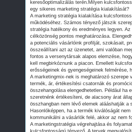
keresőoptimalizálás terén.Milyen kulcsfonto
egy sikeres marketing stratégia kialakítását?
A marketing stratégia kialakítása kulcsfontoss
működéséhez. Számos tényező játszik szerep
stratégia hatékony és eredményes legyen. Az 
célközönség pontos meghatározása. Elengedhe
a potenciális vásárlóink profilját, szokásait, p
összeállítani azt az üzenetet, ami valóban me
fontos a versenytársak alapos elemzése, hogy
kell megbirkóznunk a piacon. Emellett kulcsfo
erősségeinek és gyengeségeinek felmérése, ho
A marketingmix-nek is meghatározó szerepe v
termék, ár, értékesítési csatornák és promóc
összehangolása elengedhetetlen. Például ha
szeretnénk értékesíteni, de alacsony árat áll
összhangban nem lévő elemek alááshatják a s
Hasonlóképpen, ha a termék kiválóságát nem 
kommunikálni a vásárlók felé, akkor az nem fo
A marketingstratégia végrehajtása és folyama
kulcsfontosságú tényező. A tervek megvalósí