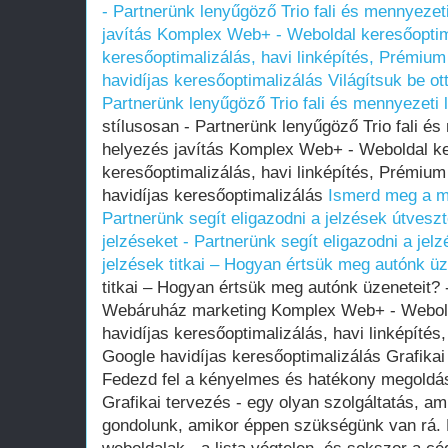
- Partnerünk lenyűgöző Trio fali és mennyezet
javítás Komplex Web+ - Weboldal keresőoptima
keresőoptimalizálás, havi linképítés, Prémium
havidíjas keresőoptimalizálás
Világítsuk be ot
Partnerünk lenyűgöző Trio fali és mennyezeti 
stílusosan - Partnerünk lenyűgöző Trio fali é
helyezés javítás Komplex Web+ - Weboldal ker
keresőoptimalizálás, havi linképítés, Prémium
havidíjas keresőoptimalizálás
Ismerd meg a mű
Partnerünk segít eligazodni a jelzések útvesz
jelzéseket - Partnerünk segít eligazodni a jel
jelzések titkai – Hogyan értsük meg autónk üz
titkai – Hogyan értsük meg autónk üzeneteit? 
Webáruház marketing Komplex Web+ - Webolda
havidíjas keresőoptimalizálás, havi linképíté
Google havidíjas keresőoptimalizálás Grafika
Fedezd fel a kényelmes és hatékony megoldás
Grafikai tervezés - egy olyan szolgáltatás, a
gondolunk, amikor éppen szükségünk van rá. H