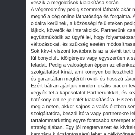
veszik a megoldások kialakítása során.
A végeredmény pedig szemmel látható: akár n
megnő a cég online láthatósága és forgalma. A
oldalra kerülnek, a közösségi felületeken ped
lájkok, követők és interakciók. Partnerünk cs
együttműködik az ügyféllel, hogy folyamatosa
változásokat, és szükség esetén módosíthass
Sok kkv-t viszont továbbra is az a tévhit tart 
túl bonyolult, időigényes vagy egyszerűen a s
feladat. Pedig a valóságban éppen az ellenkez
szolgáltatást kínál, ami könnyen beilleszthető 
és garantáltan megtérül rövid- és hosszú távo
Ezért bátran ajánljuk minden lokális piacon 
vegyék fel a kapcsolatot Partnerünkkel, és k
hatékony online jelenlét kialakítására. Hiszen
meg a neten, akkor sajnos a valós életben se
szolgáltatóra, beszállítóra vagy partnerekre le
tartalommarketing egyre fontosabb szerepet tö
stratégiájában. Egy jól megtervezett és kivite
kampány kulcsfontosságú lehet a célközönség