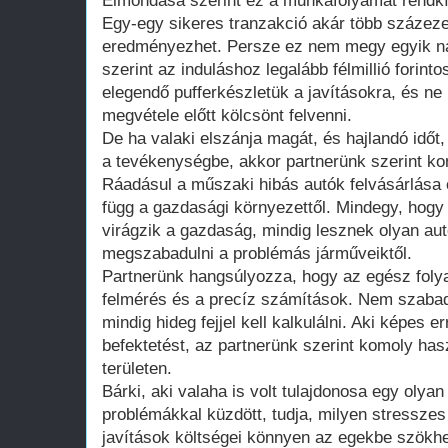
Elmondása szerint ez a munkafolyamat rendkívü
Egy-egy sikeres tranzakció akár több százezer
eredményezhet. Persze ez nem megy egyik na
szerint az induláshoz legalább félmillió forin
elegendő pufferkészletük a javításokra, és ne
megvétele előtt kölcsönt felvenni.
De ha valaki elszánja magát, és hajlandó időt,
a tevékenységbe, akkor partnerünk szerint ko
Ráadásul a műszaki hibás autók felvásárlása
függ a gazdasági környezettől. Mindegy, hogy
virágzik a gazdaság, mindig lesznek olyan au
megszabadulni a problémás járműveiktől.
Partnerünk hangsúlyozza, hogy az egész foly
felmérés és a precíz számítások. Nem szabad
mindig hideg fejjel kell kalkulálni. Aki képes er
befektetést, az partnerünk szerint komoly has
területen.
Bárki, aki valaha is volt tulajdonosa egy oly
problémákkal küzdött, tudja, milyen stresszes 
javítások költségei könnyen az egekbe szökh