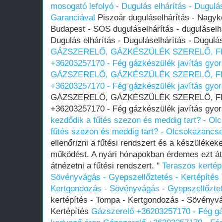
mosogató lefolyó - Dugulás elhárítás - Dugulá
Garanciával
Piszoár duguláselhárítás - Nagyk
Budapest - SOS duguláselhárítás - duguláselh
Dugulás elhárítás - Duguláselhárítás - Dugulá
GÁZSZERELŐ, GÁZKÉSZÜLÉK SZERELŐ, FÉG,
+36203257170 - Fég gázkészülék javítás gyo
GÁZSZERELŐ, GÁZKÉSZÜLÉK SZERELŐ, FÉG,
+36203257170 - Fég gázkészülék javítás gyo
GÁZSZERELŐ, GÁZKÉSZÜLÉK SZERELŐ, FÉG,
+36203257170 - Fég gázkészülék javítás gyo
kezdődik a fűtés szezon és meddig tart? - O
fűtés szezon és meddig tart? - Olcsokazancs
ellenőrizni a fűtési rendszert és a készülékeke
működést. A nyári hónapokban érdemes ezt át
átnézetni a fűtési rendszert. "
Teraszos kertép
Sövényvágás - Gyepszellőztetés - Kertépítés
Kertgondozás - Sövényvágás - Gyepszellőztet
kertépítés - Tompa - Kertgondozás - Sövényvá
Kertépítés
Gázszerelő +36203257170 - Fég gá