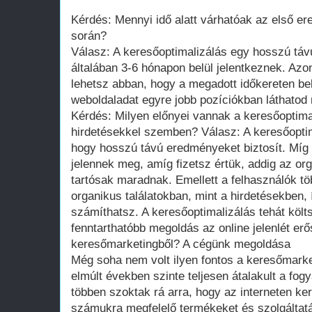
Kérdés: Mennyi idő alatt várhatóak az első e
során?
Válasz: A keresőoptimalizálás egy hosszú tá
általában 3-6 hónapon belül jelentkeznek. Azo
lehetsz abban, hogy a megadott időkereten belü
weboldaladat egyre jobb pozíciókban láthatod
Kérdés: Milyen előnyei vannak a keresőoptimal
hirdetésekkel szemben? Válasz: A keresőoptim
hogy hosszú távú eredményeket biztosít. Míg a
jelennek meg, amíg fizetsz értük, addig az o
tartósak maradnak. Emellett a felhasználók tö
organikus találatokban, mint a hirdetésekben
számíthatsz. A keresőoptimalizálás tehát köl
fenntarthatóbb megoldás az online jelenlét e
keresőmarketingből? A cégünk megoldása
Még soha nem volt ilyen fontos a keresőmarke
elmúlt években szinte teljesen átalakult a fog
többen szoktak rá arra, hogy az interneten k
számukra megfelelő termékeket és szolgáltat