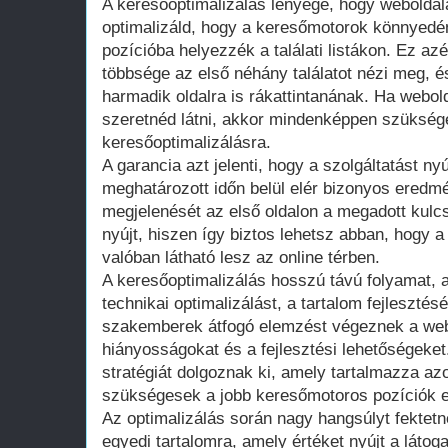
A keresőoptimalizálás lényege, hogy weboldala
optimalizáld, hogy a keresőmotorok könnyedé
pozícióba helyezzék a találati listákon. Ez azé
többsége az első néhány találatot nézi meg, é
harmadik oldalra is rákattintanának. Ha webold
szeretnéd látni, akkor mindenképpen szüksége
keresőoptimalizálásra.
A garancia azt jelenti, hogy a szolgáltatást nyú
meghatározott időn belül elér bizonyos eredm
megjelenését az első oldalon a megadott kulc
nyújt, hiszen így biztos lehetsz abban, hogy a
valóban látható lesz az online térben.
A keresőoptimalizálás hosszú távú folyamat, 
technikai optimalizálást, a tartalom fejlesztését
szakemberek átfogó elemzést végeznek a webol
hiányosságokat és a fejlesztési lehetőségeket
stratégiát dolgoznak ki, amely tartalmazza az
szükségesek a jobb keresőmotoros pozíciók e
Az optimalizálás során nagy hangsúlyt fektetn
egyedi tartalomra, amely értéket nyújt a látog