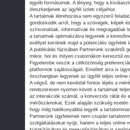
egyéb formátumok. A lényeg, hogy a kiválaszt
illeszkedjenek az ügyfél üzleti céljaihoz.
A tartalmak létrehozása sem egyszerű feladat
gondoskodik arról, hogy a szövegek, képek 
színvonalúak, informatívak és megragadóak l
a tartalmak optimalizálva legyenek a kereső
eséllyel kerülnek majd a potenciális ügyfelek 
A publikálás fázisában Partnerünk szakértői 
mikor, hol és milyen csatornákon keresztül os
Figyelembe veszik a célközönség preferenciái
platformok sajátosságait. Emellett arra is ügy
összhangban legyenek az ügyfél teljes online
A végső, de nem kevésbé fontos lépés a méré
rendszeresen nyomon követi a tartalmak teljes
az interakciók számát, a konverziós rátát és
mérőszámokat. Ezek alapján szükség esetén f
hogy még hatékonyabbá tegyék a tartalommark
Partnerünk ügyfeleinek nem csupán tartalomm
szolgáltatásokat nyújt, hanem a teljes online 
kialakításában és megvalósításában is segítsé