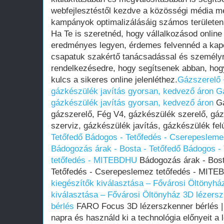
webfejlesztéstől kezdve a közösségi média me
kampányok optimalizálásáig számos területen 
Ha Te is szeretnéd, hogy vállalkozásod online
eredményes legyen, érdemes felvennéd a kapc
csapatuk szakértő tanácsadással és személyr
rendelkezésedre, hogy segítsenek abban, hog
kulcs a sikeres online jelenléthez.
Gázszerelő 
gázkészülék javítás gyorsan, kedvező áron
G
gázkészülék javítás gyorsan, kedvező áron
Gá
gázszerelő, Fég V4, gázkészülék szerelő, gá
szerviz, gázkészülék javítás, gázkészülék fel
Tetőfedő Bádogos - Tetőfedés - Cserepeslem
Bádogozás árak - Bosta - Tetőfedő Bádogos -
tetőfedés - MITEBDHU
Bádogozás árak - Bost
Tetőfedés - Cserepeslemez tetőfedés - MIT
kiegészítők kiválasztása – Fővárosi Öltönyhá
kiválasztása – Fővárosi Öltönyház
3D lézersz
bérlés
FARO Focus 3D lézerszkenner bérlés | 
napra és használd ki a technológia előnyeit a 