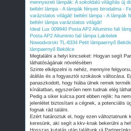
mennyezeti lámpák: A sokoldalú világítás új d
beltéri lámpa - A lámpák fényes birodalma - Fe
varázslatos világát!
beltéri lámpa - A lámpák 
beltéri lámpa varázslatos világát!
Ideal Lux 009940 Posta AP2 Alluminio fali lám
Posta AP2 Alluminio fali lámpa Lakitelek
Nowodvorski TL-8334 Petit lámpaernyő Beköl
lámpaernyő Bekölce
Megtalálni a helyi kincseket: Hogyan segít Pa
láthatóságának növelésében
Szinte elképzelni is nehéz, mennyire felgyorsul
átállás és a fogyasztói szokások változása. E
panaszkodott, hogy hiába ülnek remek termékk
kínálatban, egyszerűen nem tudnak elég láthat
Pedig a siker kulcsa pont ebben rejlik: ha nem
jelenlétet biztosítani a cégnek, a potenciális
fognak rád találni.
Ezért határoztuk el, hogy ezen változtatnunk 
keresünk, aki segít a kkv-knak bekerülni a hely
Hosszas kutatás után találtunk rá Partnerünkre