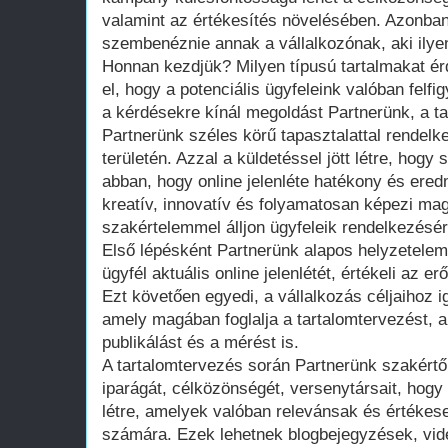
valamint az értékesítés növelésében. Azonban 
szembenéznie annak a vállalkozónak, aki ilyen
Honnan kezdjük? Milyen típusú tartalmakat é
el, hogy a potenciális ügyfeleink valóban felfi
a kérdésekre kínál megoldást Partnerünk, a t
Partnerünk széles körű tapasztalattal rendelk
területén. Azzal a küldetéssel jött létre, hogy
abban, hogy online jelenléte hatékony és ere
kreatív, innovatív és folyamatosan képezi ma
szakértelemmel álljon ügyfeleik rendelkezésér
Első lépésként Partnerünk alapos helyzetelem
ügyfél aktuális online jelenlétét, értékeli az
Ezt követően egyedi, a vállalkozás céljaihoz ig
amely magában foglalja a tartalomtervezést, a
publikálást és a mérést is.
A tartalomtervezés során Partnerünk szakértő
iparágát, célközönségét, versenytársait, hogy
létre, amelyek valóban relevánsak és értékese
számára. Ezek lehetnek blogbejegyzések, vide