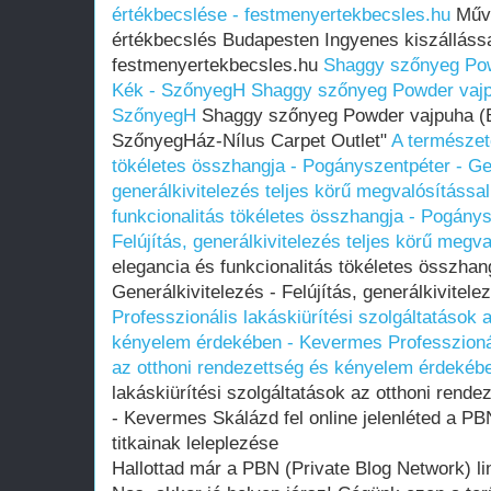
értékbecslése - festmenyertekbecsles.hu
Művé
értékbecslés Budapesten Ingyenes kiszállással
festmenyertekbecsles.hu
Shaggy szőnyeg Pow
Kék - SzőnyegH
Shaggy szőnyeg Powder vajp
SzőnyegH
Shaggy szőnyeg Powder vajpuha (
SzőnyegHáz-Nílus Carpet Outlet"
A természet
tökéletes összhangja - Pogányszentpéter - Gene
generálkivitelezés teljes körű megvalósítással
funkcionalitás tökéletes összhangja - Pogánys
Felújítás, generálkivitelezés teljes körű megva
elegancia és funkcionalitás tökéletes összhan
Generálkivitelezés - Felújítás, generálkivitele
Professzionális lakáskiürítési szolgáltatások 
kényelem érdekében - Kevermes
Professzioná
az otthoni rendezettség és kényelem érdekéb
lakáskiürítési szolgáltatások az otthoni rend
- Kevermes Skálázd fel online jelenléted a PB
titkainak leleplezése
Hallottad már a PBN (Private Blog Network) 