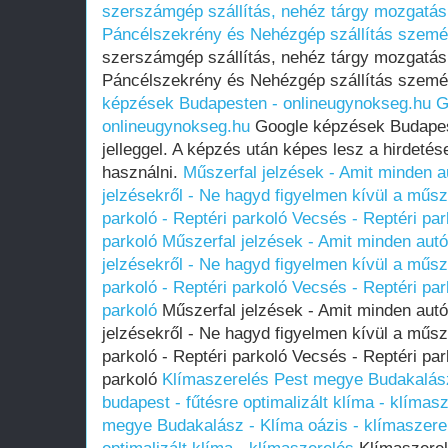
szerszámgép szállítás, nehéz tárgy mozgatás 
Páncélszekrény és Nehézgép szállítás szemé
szerszámgép szállítás, nehéz tárgy mozgatás 
Páncélszekrény és Nehézgép szállítás szemé
képzések Budapesten - onlineugynokseg.hu
G
onlineugynokseg.hu
Google képzések Budapes
jelleggel. A képzés után képes lesz a hirdetés
használni.
Műszerfal jelzések - Amit minden a
jelzésekről - Ne hagyd figyelmen kívül a műsze
parkoló - Reptéri parkoló Vecsés - Reptéri par
parkoló
Műszerfal jelzések - Amit minden autó
jelzésekről - Ne hagyd figyelmen kívül a műsze
parkoló - Reptéri parkoló Vecsés - Reptéri par
parkoló
Műszerfal jelzések - Amit minden autó
jelzésekről - Ne hagyd figyelmen kívül a műsze
parkoló - Reptéri parkoló Vecsés - Reptéri par
parkoló
Klímaszerelés Pest megye Budakalász
budapest - fűtésre optimalizált klíma - klímas
megye Budakalász - Klíma oázis - klímaszerel