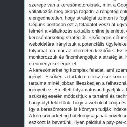
szerepe van a keresőmotoroknak, mint a Goog
vállalkozás meg akarja ragadni a rengeteg onl
elengedhetetlen, hogy stratégiai szinten is fo
Cégünk pontosan ezt a feladatot veszi át ügyf
felméri a vállalkozás aktuális online jelenlét
keresőmarketing stratégiát. Elsődleges célunk
weboldalára irányítsuk a potenciális ügyfeleke
folyamat ma már az interneten kezdődik. Ezt 
monitorozzuk és finomhangoljuk a stratégiát, 
eredményeket érjük el.
A keresőmarketing komplex feladat, ami szám
igényli. Elsőként a tartalomfejlesztésre konce
tartalma minél jobban illeszkedjen a felhaszn
igényeihez. Emellett folyamatosan figyeljük a
szükség esetén módosítjuk a tartalmi és techni
hangsúlyt fektetünk, hogy a weboldal kódja és
így a keresőmotorok is könnyen tudják indexeln
A keresőmarketing hatékonyságának növelés
eszközt is bevetünk. Ilyen például a pay-per-c