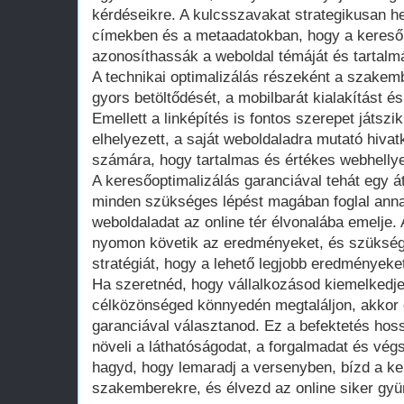
kérdéseikre. A kulcsszavakat strategikusan he
címekben és a metaadatokban, hogy a keres
azonosíthassák a weboldal témáját és tartalmá
A technikai optimalizálás részeként a szakemb
gyors betöltődését, a mobilbarát kialakítást 
Emellett a linképítés is fontos szerepet játsz
elhelyezett, a saját weboldaladra mutató hiva
számára, hogy tartalmas és értékes webhellye
A keresőoptimalizálás garanciával tehát egy á
minden szükséges lépést magában foglal ann
weboldaladat az online tér élvonalába emelje
nyomon követik az eredményeket, és szükség
stratégiát, hogy a lehető legjobb eredményeket
Ha szeretnéd, hogy vállalkozásod kiemelkedje
célközönséged könnyedén megtaláljon, akkor 
garanciával választanod. Ez a befektetés hos
növeli a láthatóságodat, a forgalmadat és végs
hagyd, hogy lemaradj a versenyben, bízd a ke
szakemberekre, és élvezd az online siker gyü