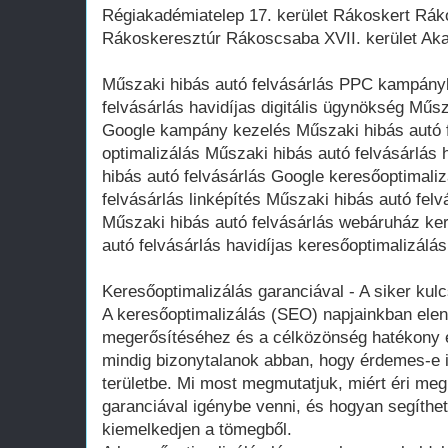
Régiakadémiatelep 17. kerület Rákoskert Rá
Rákoskeresztúr Rákoscsaba XVII. kerület Aka
Műszaki hibás autó felvásárlás PPC kampány
felvásárlás havidíjas digitális ügynökség Műsz
Google kampány kezelés Műszaki hibás autó 
optimalizálás Műszaki hibás autó felvásárlás 
hibás autó felvásárlás Google keresőoptimali
felvásárlás linképítés Műszaki hibás autó fel
Műszaki hibás autó felvásárlás webáruház ke
autó felvásárlás havidíjas keresőoptimalizálás
Keresőoptimalizálás garanciával - A siker kulc
A keresőoptimalizálás (SEO) napjainkban eleng
megerősítéséhez és a célközönség hatékony
mindig bizonytalanok abban, hogy érdemes-e id
területbe. Mi most megmutatjuk, miért éri meg
garanciával igénybe venni, és hogyan segíthe
kiemelkedjen a tömegből.