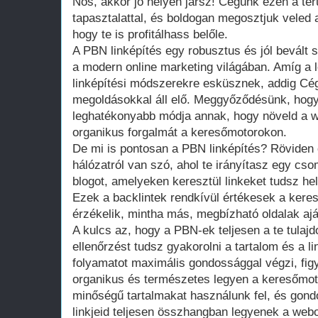
Nos, akkor jó helyen jársz! Cégünk ezen a ter
tapasztalattal, és boldogan megosztjuk veled 
hogy te is profitálhass belőle.
A PBN linképítés egy robusztus és jól bevált 
a modern online marketing világában. Amíg a
linképítési módszerekre esküsznek, addig Cé
megoldásokkal áll elő. Meggyőződésünk, hogy
leghatékonyabb módja annak, hogy növeld a w
organikus forgalmát a keresőmotorokon.
De mi is pontosan a PBN linképítés? Röviden 
hálózatról van szó, ahol te irányítasz egy c
blogot, amelyeken keresztül linkeket tudsz he
Ezek a backlintek rendkívül értékesek a ker
érzékelik, mintha más, megbízható oldalak ajá
A kulcs az, hogy a PBN-ek teljesen a te tulajd
ellenőrzést tudsz gyakorolni a tartalom és a li
folyamatot maximális gondossággal végzi, figy
organikus és természetes legyen a keresőmot
minőségű tartalmakat használunk fel, és gond
linkjeid teljesen összhangban legyenek a webo