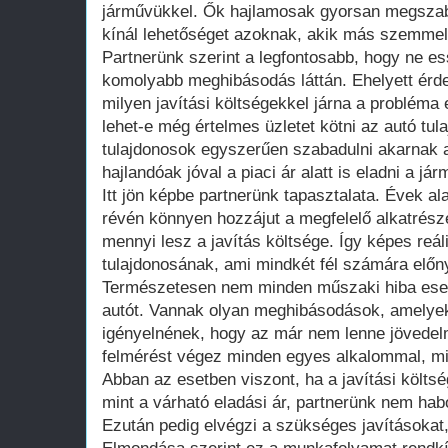
járművükkel. Ők hajlamosak gyorsan megszaba
kínál lehetőséget azoknak, akik más szemmel 
Partnerünk szerint a legfontosabb, hogy ne e
komolyabb meghibásodás láttán. Ehelyett érd
milyen javítási költségekkel járna a probléma
lehet-e még értelmes üzletet kötni az autó tu
tulajdonosok egyszerűen szabadulni akarnak a
hajlandóak jóval a piaci ár alatt is eladni a jár
Itt jön képbe partnerünk tapasztalata. Évek al
révén könnyen hozzájut a megfelelő alkatrész
mennyi lesz a javítás költsége. Így képes reáli
tulajdonosának, ami mindkét fél számára előny
Természetesen nem minden műszaki hiba eset
autót. Vannak olyan meghibásodások, amelyek
igényelnének, hogy az már nem lenne jövedel
felmérést végez minden egyes alkalommal, miel
Abban az esetben viszont, ha a javítási költ
mint a várható eladási ár, partnerünk nem hab
Ezután pedig elvégzi a szükséges javításokat, é