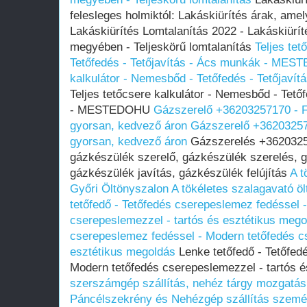
felesleges holmiktól: Lakáskiürítés árak, amel
Lakáskiürítés Lomtalanítás‎ 2022 - Lakáskiürí
megyében‎ - Teljeskörű lomtalanítás
Teljes tet
Tetőfedés - Tetőjavítás - Ács munkák - ME
kalkulátor - Nemesbőd - Tetőfedés - Tetőja
Teljes tetőcsere kalkulátor - Nemesbőd - Tető
- MESTEDOHU
Gázszerelő +36203257170 - F
gyorsan, kedvező áron
Gázszerelő +36203257
gyorsan, kedvező áron
Gázszerelés +36203257
gázkészülék szerelő, gázkészülék szerelés, 
gázkészülék javítás, gázkészülék felújítás
A t
Győri Öltönyszalon
A tökéletes szalagavató öl
tetőfedő - Tetőfedés cserepeslemez fedéssel 
cserepeslemezzel - tartós és esztétikus mego
cserepeslemez fedéssel - Modern tetőfedés c
esztétikus megoldás
Lenke tetőfedő - Tetőfed
Modern tetőfedés cserepeslemezzel - tartós 
szerszámgép szállítás, nehéz tárgy mozgatás 
Páncélszekrény és Nehézgép szállítás szemé