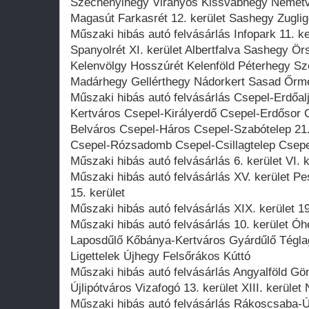
Széchenyihegy Virányos Kissvábhegy Németv
Magasút Farkasrét 12. kerület Sashegy Zuglig
Műszaki hibás autó felvásárlás Infopark 11. 
Spanyolrét XI. kerület Albertfalva Sashegy Ö
Kelenvölgy Hosszúrét Kelenföld Péterhegy Sz
Madárhegy Gellérthegy Nádorkert Sasad Őr
Műszaki hibás autó felvásárlás Csepel-Erdőal
Kertváros Csepel-Királyerdő Csepel-Erdősor 
Belváros Csepel-Háros Csepel-Szabótelep 21.
Csepel-Rózsadomb Csepel-Csillagtelep Csepel
Műszaki hibás autó felvásárlás 6. kerület VI. 
Műszaki hibás autó felvásárlás XV. kerület Pe
15. kerület
Műszaki hibás autó felvásárlás XIX. kerület 1
Műszaki hibás autó felvásárlás 10. kerület Óh
Laposdűlő Kőbánya-Kertváros Gyárdűlő Téglag
Ligettelek Újhegy Felsőrákos Kúttó
Műszaki hibás autó felvásárlás Angyalföld G
Újlipótváros Vizafogó 13. kerület XIII. kerület
Műszaki hibás autó felvásárlás Rákoscsaba-