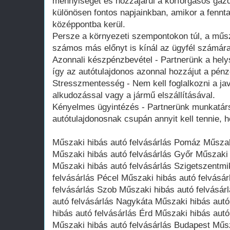
mennyiségét és hozzájárul a körforgásos ga
különösen fontos napjainkban, amikor a fennt
középpontba kerül.
Persze a környezeti szempontokon túl, a műsz
számos más előnyt is kínál az ügyfél számára
Azonnali készpénzbevétel - Partnerünk a helysz
így az autótulajdonos azonnal hozzájut a pén
Stresszmentesség - Nem kell foglalkozni a javí
alkudozással vagy a jármű elszállításával.
Kényelmes ügyintézés - Partnerünk munkatárs
autótulajdonosnak csupán annyit kell tennie, 
Műszaki hibás autó felvásárlás Pomáz Műszak
Műszaki hibás autó felvásárlás Győr Műszaki 
Műszaki hibás autó felvásárlás Szigetszentmi
felvásárlás Pécel Műszaki hibás autó felvásá
felvásárlás Szob Műszaki hibás autó felvásár
autó felvásárlás Nagykáta Műszaki hibás aut
hibás autó felvásárlás Érd Műszaki hibás aut
Műszaki hibás autó felvásárlás Budapest Műsz