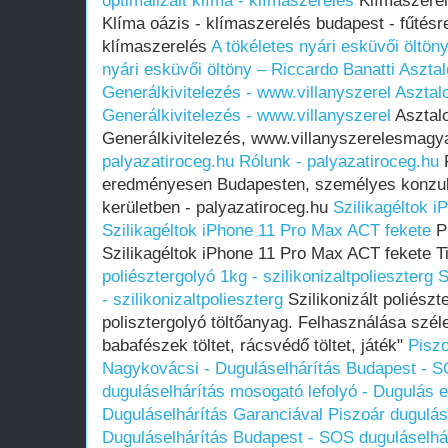
optimalizált klíma - klímaszerelés
Klímaszerel
Klíma oázis - klímaszerelés budapest - fűtésre
klímaszerelés
A tökéletes nyári esküvői öltön
nyári esküvői öltöny – Riccardo Banatti
Asztal
Generálkivitelezés - www.villanyszerel
Asztal
Generálkivitelezés - www.villanyszerel
Asztal
Generálkivitelezés, www.villanyszerelesmagy
palyazatiroceg.hu
Rólunk - palyazatiroceg.hu
R
eredményesen Budapesten, személyes konzult
kerületben - palyazatiroceg.hu
Szilikagéltok 
Szilikagéltok iPhone 11 Pro Max ACT fekete
P
Szilikagéltok iPhone 11 Pro Max ACT fekete T
poliésztergolyó 1kg - szilikonizaltpolieszterg
S
- szilikonizaltpolieszterg
Szilikonizált poliészt
polisztergolyó töltőanyag. Felhasználása széle
babafészek töltet, rácsvédő töltet, játék"
Piszo
Nagykovácsi - Duguláselhárítás Budapest - S
duguláselhárítás mosogató lefolyó - Dugulás el
Duguláselhárítás Garanciával
Piszoár dugulás
Duguláselhárítás Budapest - SOS duguláselhár