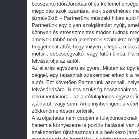
bosszantó időráfordításról és kellemetlenség
megoldás azok számára, akik szeretnének m
járművüktől - Partnerünk műszaki hibás autó f
Partnerünk egy olyan szolgáltatást nyújt, ame
könnyen és stresszmentes módon tudnak megs
amelyek többé nem jelentenek számukra megb
Függetlenül attól, hogy milyen jellegű a műsz
motor-, sebességváltó- vagy futóműhiba, Par
felvásárolja az autót.
Az eljárás egyszerű és gyors. Miután az ügyfél
céggel, egy tapasztalt szakember érkezik a h
autót. Ezt követően Partnerünk azonnali, helys
felvásárlására. Nincs szükség hosszadalmas 
dokumentációra - az autótulajdonos egyszerűen
ajánlatot, vagy sem. Amennyiben igen, a vétel
zökkenőmentesen történik.
A szolgáltatás nem csupán a tulajdonosoknak
hanem a környezetre is pozitív hatással van. 
szakszerűen újrahasznosítja a beérkező jármű