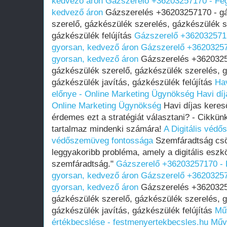
kedvező áron
Gázszerelő +36203257170 - Fég
kedvező áron
Gázszerelés +36203257170 - gá
szerelő, gázkészülék szerelés, gázkészülék s
gázkészülék felújítás
Gázszerelő +3620325717
gyorsan, kedvező áron
Gázszerelő +36203257
gyorsan, kedvező áron
Gázszerelés +36203257
gázkészülék szerelő, gázkészülék szerelés, 
gázkészülék javítás, gázkészülék felújítás
Hav
előnye - Online Marketing Ügynökség
Havi dí
Online Marketing Ügynökség
Havi díjas kereső
érdemes ezt a stratégiát választani? - Cikkü
tartalmaz mindenki számára!
A Digitális véd
védőszemüveg fontossága
Szemfáradtság csö
leggyakoribb probléma, amely a digitális eszk
szemfáradtság."
Gázszerelő +36203257170 - 
gyorsan, kedvező áron
Gázszerelő +36203257
gyorsan, kedvező áron
Gázszerelés +36203257
gázkészülék szerelő, gázkészülék szerelés, 
gázkészülék javítás, gázkészülék felújítás
Műv
értékbecslése - festmenyertekbecsles.hu
Művé