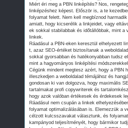
Miért éri meg a PBN linképítés? Nos, renget
linképzéshez képest. Először is, a te kezedben
folyamat felett. Nem kell megbíznod harmadik
amiatt, hogy kicserélik a linkjeidet, vagy eltá
ek sokkal stabilabbak és időtállóbbak, mint a
linkek.
Ráadásul a PBN-eken keresztül elhelyezett lin
t, azaz SEO-értéket biztosítanak a weboldal
sokkal gyorsabban és hatékonyabban tudsz el
mint a hagyományos linképítési módszerekkel
Cégünk mindent megtesz azért, hogy a PBN h
illeszkedjen a weboldalad témájához és hangj
gondosan ki van dolgozva, hogy maximális SE
tartalmakat profi copywriterek és tartalomkészít
hogy azok valóban értékesek és érdekesek l
Ráadásul nem csupán a linkek elhelyezésében
folyamat optimalizálásában is. Elemezzük a ver
célzott kulcsszavakat választunk, és folyama
kampányod teljesítményét, hogy bármikor tudj