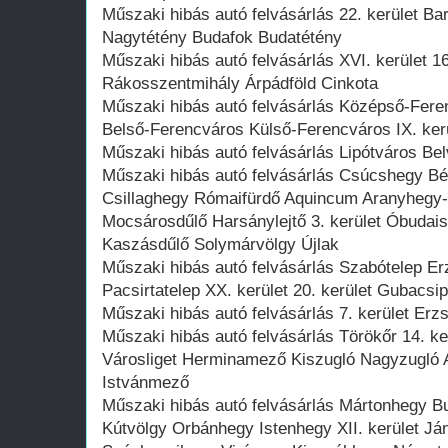
Műszaki hibás autó felvásárlás 22. kerület Ba
Nagytétény Budafok Budatétény
Műszaki hibás autó felvásárlás XVI. kerület 1
Rákosszentmihály Árpádföld Cinkota
Műszaki hibás autó felvásárlás Középső-Feren
Belső-Ferencváros Külső-Ferencváros IX. kerü
Műszaki hibás autó felvásárlás Lipótváros Belv
Műszaki hibás autó felvásárlás Csúcshegy Bék
Csillaghegy Rómaifürdő Aquincum Aranyhegy
Mocsárosdűlő Harsánylejtő 3. kerület Óbuda
Kaszásdűlő Solymárvölgy Újlak
Műszaki hibás autó felvásárlás Szabótelep E
Pacsirtatelep XX. kerület 20. kerület Gubacsi
Műszaki hibás autó felvásárlás 7. kerület Erzs
Műszaki hibás autó felvásárlás Törökőr 14. ker
Városliget Herminamező Kiszugló Nagyzugló 
Istvánmező
Műszaki hibás autó felvásárlás Mártonhegy B
Kútvölgy Orbánhegy Istenhegy XII. kerület Já