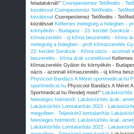
feladatoknál!"
Cserepeslemez Tetőfedés - Tet
kezdéssel
Cserepeslemez Tetőfedés - Tetőfe
kezdéssel
Cserepeslemez Tetőfedés - Tetőfed
kezdéssel
Kellemes melegség a hidegben - pr
környékén - Budapest - 23. kerület Soroksár -
klímaszerelés - új klíma beszerelés - klíma á
melegség a hidegben - profi klímaszerelés Gy
23. kerület Soroksár - Klíma oázis - azonnali 
beszerelés - klíma árak szereléssel
Kellemes 
klímaszerelés Gyálon és környékén - Budapest
oázis - azonnali klímaszerelés - új klíma besz
Physicool Bandázs A Méret sportmedical.hu
P
sportmedical.hu
Physicool Bandázs A Méret A 
Sportmedical.hu Rendelj most!"
Lakáskiürítés
felesleges holmiktól: Lakáskiürítés árak, amel
Lakáskiürítés Lomtalanítás‎ 2022 - Lakáskiürí
megyében‎ - Teljeskörű lomtalanítás
Lakáskiür
felesleges holmiktól: Lakáskiürítés árak, amel
Lakáskiürítés Lomtalanítás‎ 2022 - Lakáskiürí
megyében‎ - Teljeskörű lomtalanítás
Lakáskiürí