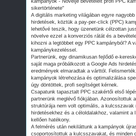
kampányok - Növelje bevételeit profi PPC ka
sikertörténete"
A digitális marketing világában egyre nagyobb 
hirdetések, köztük a pay-per-click (PPC) kam
lehetővé teszik, hogy üzenetünk célzottan juss
növelve ezzel a konverziós rátát és a bevétel
kihozni a legtöbbet egy PPC kampányból? A v
kampánykezeléssel.
Partnerünk, egy dinamikusan fejlődő e-keresk
saját maga próbálkozott a Google Ads hirdeté
eredmények elmaradtak a várttól. Felismerték
kampányok létrehozása és optimalizálása spec
úgy döntöttek, profi segítséget kérnek.
Csapatunk tapasztalt PPC szakértői első lépé
partnerünk meglévő fiókjában. Azonosítottuk 
struktúrája nem volt optimális, a kulcsszavak
hirdetésekhez és a céloldalakhoz, valamint a li
kellően hatékony.
A felmérés után nekiláttunk a kampányok újra
csoportosítottuk a kulcsszavakat, és minden 