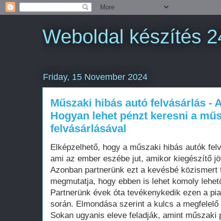
Weboldal készítés 2
Friday, 15 November 2024
Műszaki hibás autó felvásárlás - A
Hogyan lehet pénzt keresni a műs
felvásárlásával
Elképzelhető, hogy a műszaki hibás autók fel
ami az ember eszébe jut, amikor kiegészítő jö
Azonban partnerünk ezt a kevésbé közismert te
megmutatja, hogy ebben is lehet komoly lehető
Partnerünk évek óta tevékenykedik ezen a piac
során. Elmondása szerint a kulcs a megfelelő
Sokan ugyanis eleve feladják, amint műszaki