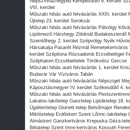
Népszínháznegyed Kerepesdűlő 8. kerület S
VIII. kerület
Műszaki hibás autó felvásárlás XXIII. kerület
Újtelep 23. kerület Soroksár
Műszaki hibás autó felvásárlás Pálvölgy Kővá
Lipótmező Hárshegy Zöldmál Budakeszierdő 
Szemlőhegy 2. kerület Szépvölgy Nyék Hűvös
Hársakalja Pasarét Rézmál Remetekertváros V
kerület Szépilona Rózsadomb Erzsébetliget Fe
Széphalom Erzsébettelek Törökvész Gercse
Műszaki hibás autó felvásárlás 1. kerület Kris
Budavár Vár Víziváros Tabán
Műszaki hibás autó felvásárlás Népsziget Meg
Káposztásmegyer IV. kerület Székesdűlő 4. ke
Műszaki hibás autó felvásárlás Pestszentimre 
Lakatos-lakótelep Ganztelep Liptáktelep 18. k
Újpéteritelep Gloriett-telep Belsőmajor Rende
Miklóstelep Erdőskert Szent Lőrinc-lakótelep
Almáskert Ganzkertváros Krepuska Géza-tele
Bélatelep Szent Imre-kertváros Kossuth Feren