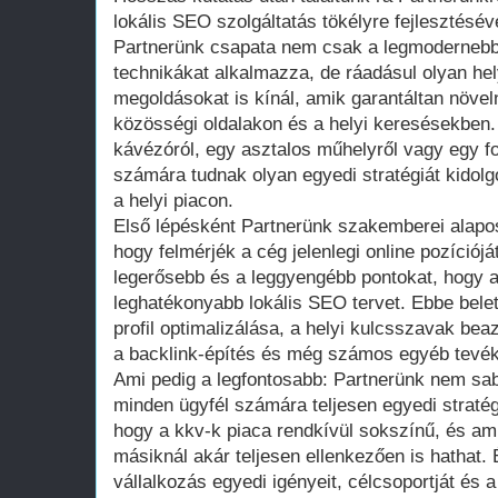
lokális SEO szolgáltatás tökélyre fejlesztésév
Partnerünk csapata nem csak a legmodernebb 
technikákat alkalmazza, de ráadásul olyan hely
megoldásokat is kínál, amik garantáltan növeln
közösségi oldalakon és a helyi keresésekben
kávézóról, egy asztalos műhelyről vagy egy fo
számára tudnak olyan egyedi stratégiát kidol
a helyi piacon.
Első lépésként Partnerünk szakemberei alapo
hogy felmérjék a cég jelenlegi online pozíciój
legerősebb és a leggyengébb pontokat, hogy a
leghatékonyabb lokális SEO tervet. Ebbe bel
profil optimalizálása, a helyi kulcsszavak bea
a backlink-építés és még számos egyéb tevé
Ami pedig a legfontosabb: Partnerünk nem sa
minden ügyfél számára teljesen egyedi stratégi
hogy a kkv-k piaca rendkívül sokszínű, és ami
másiknál akár teljesen ellenkezően is hathat.
vállalkozás egyedi igényeit, célcsoportját és 