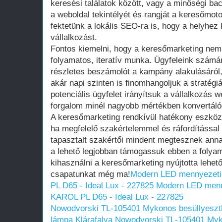
keresési találatok között, vagy a minőségi bac
a weboldal tekintélyét és rangját a keresőmot
fektetünk a lokális SEO-ra is, hogy a helyhez 
vállalkozást.
Fontos kiemelni, hogy a keresőmarketing nem
folyamatos, iteratív munka. Ügyfeleink szám
részletes beszámolót a kampány alakulásáró
akár napi szinten is finomhangoljuk a stratégi
potenciális ügyfelet irányítsuk a vállalkozás 
forgalom minél nagyobb mértékben konvertálód
A keresőmarketing rendkívül hatékony eszköz
ha megfelelő szakértelemmel és ráfordítással
tapasztalt szakértői mindent megtesznek anna
a lehető legjobban támogassuk ebben a folya
kihasználni a keresőmarketing nyújtotta lehe
csapatunkat még ma!
Modern LED mennyezeti
PL D65 - Ideal Lux - 227825
Modern LED menn
KAROL PL D65 - Ideal Lux - 227825
Nowodvorski TL-105401 Mykonos besüllyeszt
lámpa Klárafalva
Nowodvorski TL-105401 Myk