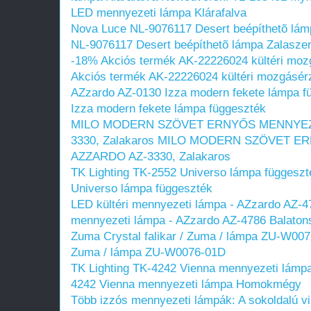
LED mennyezeti lámpa Klárafalva
Nova Luce NL-9076117 Desert beépíthetõ lám
NL-9076117 Desert beépíthetõ lámpa Zalaszen
-18% Akciós termék AK-22226024 kültéri mozg
Akciós termék AK-22226024 kültéri mozgásérz
AZzardo AZ-0130 Izza modern fekete lámpa f
Izza modern fekete lámpa függeszték
MILO MODERN SZÖVET ERNYŐS MENNYEZE
3330, Zalakaros
MILO MODERN SZÖVET ER
AZZARDO AZ-3330, Zalakaros
TK Lighting TK-2552 Universo lámpa függeszt
Universo lámpa függeszték
LED kültéri mennyezeti lámpa - AZzardo AZ-4
mennyezeti lámpa - AZzardo AZ-4786 Balaton
Zuma Crystal falikar / Zuma / lámpa ZU-W00
Zuma / lámpa ZU-W0076-01D
TK Lighting TK-4242 Vienna mennyezeti lá
4242 Vienna mennyezeti lámpa Homokmégy
Több izzós mennyezeti lámpák: A sokoldalú vil