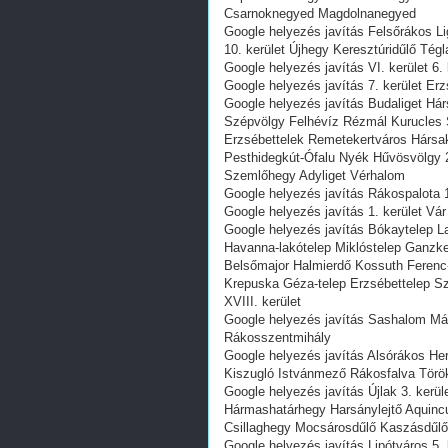
Csarnoknegyed Magdolnanegyed
Google helyezés javítás Felsőrákos L
10. kerület Újhegy Keresztúridűlő Tég
Google helyezés javítás VI. kerület 6.
Google helyezés javítás 7. kerület Erz
Google helyezés javítás Budaliget Há
Szépvölgy Felhévíz Rézmál Kurucles
Erzsébettelek Remetekertváros Hársa
Pesthidegkút-Ófalu Nyék Hűvösvölgy 2.
Szemlőhegy Adyliget Vérhalom
Google helyezés javítás Rákospalota 15
Google helyezés javítás 1. kerület Vár
Google helyezés javítás Bókaytelep La
Havanna-lakótelep Miklóstelep Ganzke
Belsőmajor Halmierdő Kossuth Ferenc
Krepuska Géza-telep Erzsébettelep Szen
XVIII. kerület
Google helyezés javítás Sashalom Máty
Rákosszentmihály
Google helyezés javítás Alsórákos Her
Kiszugló Istvánmező Rákosfalva Törö
Google helyezés javítás Újlak 3. ke
Hármashatárhegy Harsánylejtő Aquinc
Csillaghegy Mocsárosdűlő Kaszásdűlő
Google helyezés javítás Lipótváros 5. 