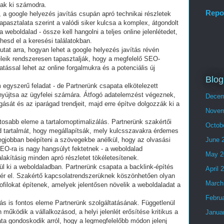
ak ki számodra.
Repo
, a google helyezés javítás csupán apró technikai részletek
tapasztalata szerint a valódi siker kulcsa a komplex, átgondolt
a weboldalad - össze kell hangolni a teljes online jelenlétedet,
hesd el a keresési találatokban.
tat arra, hogyan lehet a google helyezés javítás révén
leik rendszeresen tapasztalják, hogy a megfelelő SEO-
tással lehet az online forgalmukra és a potenciális új
Blog
 egyszerű feladat - de Partnerünk csapata elkötelezett
nyújtsa az ügyfelei számára. Átfogó adatelemzést végeznek,
Decem
sát és az iparágad trendjeit, majd erre építve dolgozzák ki a
Novem
ntosabb eleme a tartalomoptimalizálás. Partnerünk szakértői
Octob
 tartalmát, hogy megállapítsák, mely kulcsszavakra érdemes
legjobban beépíteni a szövegekbe anélkül, hogy az olvasási
June 
SEO-ra is nagy hangsúlyt fektetnek - a weboldalad
May 2
lakításig minden apró részletet tökéletesítenek.
l ki a weboldaladban. Partnerünk csapata a backlink-építés
April 
 ér el. Szakértő kapcsolatrendszerüknek köszönhetően olyan
March
filokat építenek, amelyek jelentősen növelik a weboldaladat a
Febru
lás is fontos eleme Partnerünk szolgáltatásának. Függetlenül
 működik a vállalkozásod, a helyi jelenlét erősítése kritikus a
Janua
ta gondoskodik arról, hogy a legmegfelelőbb módon jelenj