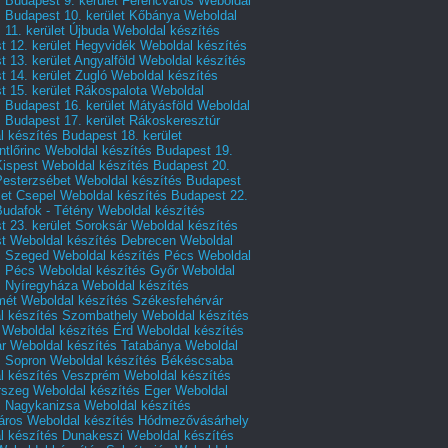
 Budapest 9. kerület Ferencváros
Weboldal
s Budapest 10. kerület Kőbánya
Weboldal
 11. kerület Újbuda
Weboldal készítés
t 12. kerület Hegyvidék
Weboldal készítés
 13. kerület Angyalföld
Weboldal készítés
 14. kerület Zugló
Weboldal készítés
 15. kerület Rákospalota
Weboldal
 Budapest 16. kerület Mátyásföld
Weboldal
 Budapest 17. kerület Rákoskeresztúr
 készítés Budapest 18. kerület
tlőrinc
Weboldal készítés Budapest 19.
Kispest
Weboldal készítés Budapest 20.
Pesterzsébet
Weboldal készítés Budapest
let Csepel
Weboldal készítés Budapest 22.
Budafok - Tétény
Weboldal készítés
 23. kerület Soroksár
Weboldal készítés
t
Weboldal készítés Debrecen
Weboldal
s Szeged
Weboldal készítés Pécs
Weboldal
s Pécs
Weboldal készítés Győr
Weboldal
s Nyíregyháza
Weboldal készítés
mét
Weboldal készítés Székesfehérvár
l készítés Szombathely
Weboldal készítés
Weboldal készítés Érd
Weboldal készítés
r
Weboldal készítés Tatabánya
Weboldal
s Sopron
Weboldal készítés Békéscsaba
l készítés Veszprém
Weboldal készítés
rszeg
Weboldal készítés Eger
Weboldal
s Nagykanizsa
Weboldal készítés
áros
Weboldal készítés Hódmezővásárhely
l készítés Dunakeszi
Weboldal készítés