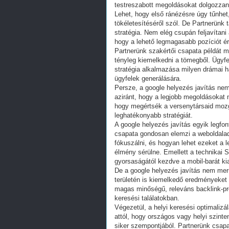
testreszabott megoldásokat dolgozzan
Lehet, hogy első ránézésre úgy tűnhet
tökéletesítéséről szól. De Partnerünk 
stratégia. Nem elég csupán feljavítani 
hogy a lehető legmagasabb pozíciót ér
Partnerünk szakértői csapata példát mu
tényleg kiemelkedni a tömegből. Ügyfe
stratégia alkalmazása milyen drámai ha
ügyfelek generálására.
Persze, a google helyezés javítás nem
aziránt, hogy a legjobb megoldásokat 
hogy megértsék a versenytársaid mozgá
leghatékonyabb stratégiát.
A google helyezés javítás egyik legfo
csapata gondosan elemzi a weboldalad
fókuszálni, és hogyan lehet ezeket a 
élmény sérülne. Emellett a technikai 
gyorsaságától kezdve a mobil-barát kia
De a google helyezés javítás nem merü
területén is kiemelkedő eredményeket
magas minőségű, releváns backlink-pro
keresési találatokban.
Végezetül, a helyi keresési optimalizá
attól, hogy országos vagy helyi szinten
siker szempontjából. Partnerünk csapa