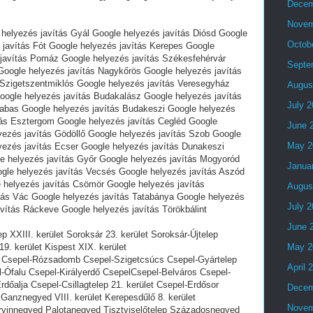
Decem
Novem
 helyezés javítás Gyál Google helyezés javítás Diósd Google
Octob
 javítás Fót Google helyezés javítás Kerepes Google
 javítás Pomáz Google helyezés javítás Székesfehérvár
Septe
Google helyezés javítás Nagykőrös Google helyezés javítás
s Szigetszentmiklós Google helyezés javítás Veresegyház
Augus
oogle helyezés javítás Budakalász Google helyezés javítás
July 
Dabas Google helyezés javítás Budakeszi Google helyezés
tás Esztergom Google helyezés javítás Cegléd Google
June 
yezés javítás Gödöllő Google helyezés javítás Szob Google
May 2
lyezés javítás Ecser Google helyezés javítás Dunakeszi
e helyezés javítás Győr Google helyezés javítás Mogyoród
Janua
gle helyezés javítás Vecsés Google helyezés javítás Aszód
 helyezés javítás Csömör Google helyezés javítás
Augus
tás Vác Google helyezés javítás Tatabánya Google helyezés
July 
vítás Ráckeve Google helyezés javítás Törökbálint
June 
p XXIII. kerület Soroksár 23. kerület Soroksár-Újtelep
9. kerület Kispest XIX. kerület
May 2
s Csepel-Rózsadomb Csepel-Szigetcsúcs Csepel-Gyártelep
April 
l-Ófalu Csepel-Királyerdő CsepelCsepel-Belváros Csepel-
dőalja Csepel-Csillagtelep 21. kerület Csepel-Erdősor
Decem
Ganznegyed VIII. kerület Kerepesdűlő 8. kerület
Novem
vinnegyed Palotanegyed Tisztviselőtelep Századosnegyed