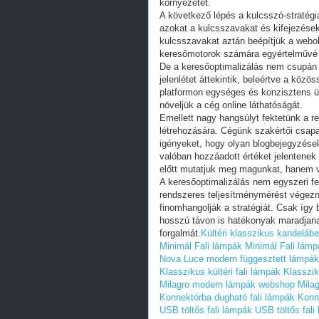
környezetet.
A következő lépés a kulcsszó-stratégi
azokat a kulcsszavakat és kifejezések
kulcsszavakat aztán beépítjük a webo
keresőmotorok számára egyértelművé vá
De a keresőoptimalizálás nem csupán a
jelenlétet áttekintik, beleértve a közö
platformon egységes és konzisztens ü
növeljük a cég online láthatóságát.
Emellett nagy hangsúlyt fektetünk a re
létrehozására. Cégünk szakértői csapat
igényeket, hogy olyan blogbejegyzése
valóban hozzáadott értéket jelentene
előtt mutatjuk meg magunkat, hanem va
A keresőoptimalizálás nem egyszeri 
rendszeres teljesítménymérést végezn
finomhangolják a stratégiát. Csak így 
hosszú távon is hatékonyak maradjana
forgalmát.
Kültéri klasszikus kandelábe
Minimál Fali lámpák
Minimál Fali lámp
Nova Luce modern függesztett lámpák
Klasszikus kültéri fali lámpák
Klasszik
Milagro modern lámpák webshop
Mila
Konnektórba dugható fali lámpák
Konn
USB töltős fali lámpák
USB töltős fali