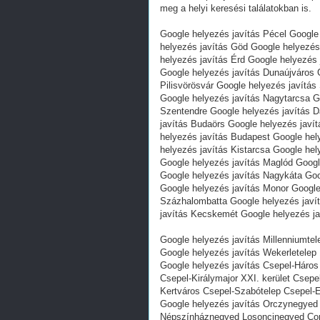
meg a helyi keresési találatokban is.
Google helyezés javítás Pécel Google
helyezés javítás Göd Google helyezés
helyezés javítás Érd Google helyezés
Google helyezés javítás Dunaújváros 
Pilisvörösvár Google helyezés javítá
Google helyezés javítás Nagytarcsa G
Szentendre Google helyezés javítás 
javítás Budaörs Google helyezés javí
helyezés javítás Budapest Google hel
helyezés javítás Kistarcsa Google he
Google helyezés javítás Maglód Googl
Google helyezés javítás Nagykáta Goo
Google helyezés javítás Monor Google
Százhalombatta Google helyezés javí
javítás Kecskemét Google helyezés ja
Google helyezés javítás Millenniumtele
Google helyezés javítás Wekerletelep 1
Google helyezés javítás Csepel-Háro
Csepel-Királymajor XXI. kerület Csepe
Kertváros Csepel-Szabótelep Csepel-Er
Google helyezés javítás Orczynegyed 
Népszínháznegyed Losoncinegyed Cor