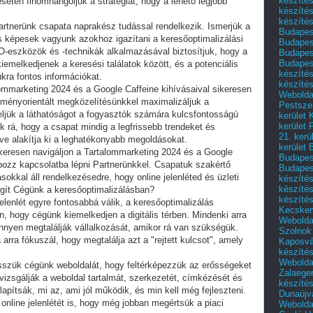
készítés
setén finomhangoljuk a stratégiát, hogy a lehető legjobb
készíté
készítés
artnerünk csapata naprakész tudással rendelkezik. Ismerjük a
Budapes
és képesek vagyunk azokhoz igazítani a keresőoptimalizálási
Budapest
eszközök és -technikák alkalmazásával biztosítjuk, hogy a
Budapest
Budapest
kiemelkedjenek a keresési találatok között, és a potenciális
készítés
kra fontos információkat.
készítés
ommarketing 2024 és a Google Caffeine kihívásaival sikeresen
Weboldal
dményorientált megközelítésünkkel maximalizáljuk a
Pestszen
veljük a láthatóságot a fogyasztók számára kulcsfontosságú
kerület 
kerület 
k rá, hogy a csapat mindig a legfrissebb trendeket és
21. kerü
ve alakítja ki a leghatékonyabb megoldásokat.
kerület 
ikeresen navigáljon a Tartalommarketing 2024 és a Google
Budapest
abozz kapcsolatba lépni Partnerünkkel. Csapatuk szakértő
Budapes
okkal áll rendelkezésedre, hogy online jelenléted és üzleti
készíté
készíté
ít Cégünk a keresőoptimalizálásban?
készíté
jelenlét egyre fontosabbá válik, a keresőoptimalizálás
Kecske
, hogy cégünk kiemelkedjen a digitális térben. Mindenki arra
Webolda
önnyen megtalálják vállalkozását, amikor rá van szükségük.
Szolnok
rra fókuszál, hogy megtalálja azt a "rejtett kulcsot", amely
Kaposvá
készíté
Webolda
sszük cégünk weboldalát, hogy feltérképezzük az erősségeket
Zalaege
izsgálják a weboldal tartalmát, szerkezetét, címkézését és
készíté
apítsák, mi az, ami jól működik, és min kell még fejleszteni.
Dunaújv
online jelenlétét is, hogy még jobban megértsük a piaci
Webolda