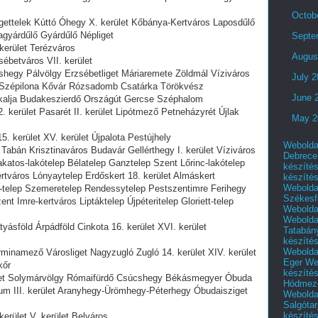
Octob
igettelek Kúttó Óhegy X. kerület Kőbánya-Kertváros Laposdűlő
lagyárdűlő Gyárdűlő Népliget
Septe
 kerület Terézváros
Augus
sébetváros VII. kerület
rshegy Pálvölgy Erzsébetliget Máriaremete Zöldmál Víziváros
July 
 Szépilona Kővár Rózsadomb Csatárka Törökvész
June 
kalja Budakeszierdő Országút Gercse Széphalom
 kerület Pasarét II. kerület Lipótmező Petneházyrét Újlak
May 2
. kerület XV. kerület Újpalota Pestújhely
Webolda
 Tabán Krisztinaváros Budavár Gellérthegy I. kerület Víziváros
Debrece
katos-lakótelep Bélatelep Ganztelep Szent Lőrinc-lakótelep
készíté
rtváros Lónyaytelep Erdőskert 18. kerület Almáskert
készíté
Webolda
-telep Szemeretelep Rendessytelep Pestszentimre Ferihegy
Székesf
t Imre-kertváros Liptáktelep Újpéteritelep Gloriett-telep
Webolda
Webolda
ásföld Árpádföld Cinkota 16. kerület XVI. kerület
Tatabán
készíté
Webolda
minamező Városliget Nagyzugló Zugló 14. kerület XIV. kerület
Eger
We
kőr
készíté
rület Solymárvölgy Rómaifürdő Csúcshegy Békásmegyer Óbuda
Hódmező
um III. kerület Aranyhegy-Ürömhegy-Péterhegy Óbudaisziget
Webolda
Salgótar
készíté
kerület V. kerület Belváros