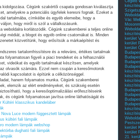
Cegléd
készíté
a kidolgozása. Cégünk szakértői csapata gondosan kiválasztja
Szigets
et, amelyekre a potenciális ügyfelek keresni fognak. Ezeket a
Webolda
ldal tartalmába, címkéibe és egyéb elemeibe, hogy a
Vác
Web
ljon, hogy miről is szól a vállalkozásunk.
Mosonm
Webolda
 weboldalra korlátozódik. Cégünk szakemberei a teljes online
készíté
sségi médiát, a blogot és egyéb online csatornákat is. Minden
kerület 
zenetet közvetítünk, hogy erősítsük a márkaépítést és
kerület
kerület
ndszeres tartalomfrissítésre és a releváns, értékes tartalmak
Budapest
Budapest
a folyamatosan figyeli a piaci trendeket és a felhasználói
Budapest
ket, videókat és egyéb tartalmakat készítsen, amelyek
Budapest
k az olvasók számára. Ezzel nem csupán a keresőmotorok
készítés
lódi kapcsolatot is építünk a célközönséggel.
készítés
feladat, hanem folyamatos munka. Cégünk szakemberei
készíté
készítés
ek, elemzik az elért eredményeket, és szükség esetén
Budapes
biztosítható, hogy a keresőoptimalizálási erőfeszítéseink
Budapest
k, és cégünk folyamatosan javítsa online láthatóságát és
Budapest
r
Kültéri klasszikus kandeláber
Budapest
ák
készítés
készítés
Nova Luce modern függesztett lámpák
Weboldal
us kültéri fali lámpák
Pestszen
gro modern lámpák webshop
kerület 
ektórba dugható fali lámpák
kerület 
 lámpák
21. kerü