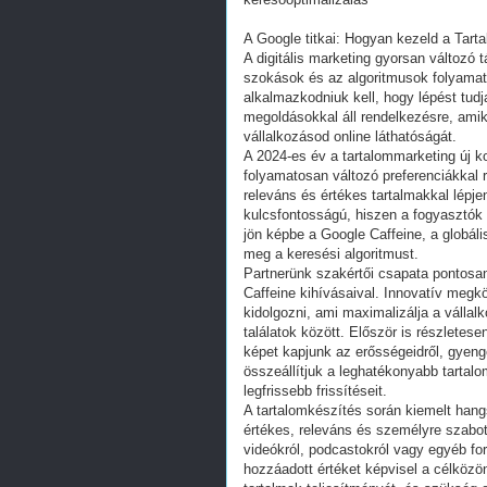
A Google titkai: Hogyan kezeld a Tart
A digitális marketing gyorsan változó 
szokások és az algoritmusok folyamat
alkalmazkodniuk kell, hogy lépést tud
megoldásokkal áll rendelkezésre, amik
vállalkozásod online láthatóságát.
A 2024-es év a tartalommarketing új 
folyamatosan változó preferenciákkal 
releváns és értékes tartalmakkal lépje
kulcsfontosságú, hiszen a fogyasztók 
jön képbe a Google Caffeine, a globális
meg a keresési algoritmust.
Partnerünk szakértői csapata pontosa
Caffeine kihívásaival. Innovatív meg
kidolgozni, ami maximalizálja a vállalk
találatok között. Először is részletese
képet kapjunk az erősségeidről, gyeng
összeállítjuk a leghatékonyabb tartal
legfrissebb frissítéseit.
A tartalomkészítés során kiemelt hang
értékes, releváns és személyre szabot
videókról, podcastokról vagy egyéb f
hozzáadott értéket képvisel a célköz