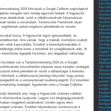
készíté
készíté
alommarketing 2024 kihívásait a Google Caffeine segítségével
készíté
tájékán navigálni nem mindig egyszerű feladat. A fogyasztói
Kecske
osan átalakulnak, ezért a vállalkozásoknak folyamatosan
Webolda
Szolnok
janak tartani a versenyben. Szerencsére Partnerünk olyan
Kaposvá
 segíthetnek neked megőrizni jelenlétedet és növelni
készíté
Webolda
korszakát hozza. A fogyasztók egyre igényesebbek, és
Zalaege
rendelkeznek. Arra várnak, hogy a márkák személyre szabott,
készíté
Dunaújv
nek velük kapcsolatba. Emellett a keresőoptimalizálás is
Webolda
többsége online keres a termékek és szolgáltatások után. Itt
Cegléd
 keresőóriás legújabb frissítése, ami alapjaiban változtatja
készíté
Szigets
n tisztában van a Tartalommarketing 2024 és a Google
Webolda
Vác
Web
közelítésüknek köszönhetően képesek olyan komplex stratégiát
Mosonm
ozásod online jelenlétét és növeli a láthatóságot a keresési
Webolda
n felmérjük a vállalkozásod jelenlegi helyzetét, hogy pontos
készíté
eségeidről és a versenytársaid tevékenységéről. Ezt követően
kerület 
ommarketing stratégiát, figyelembe véve a Google Caffeine
kerület
kerület
Budapest
súlyt fektetünk arra, hogy a fogyasztók számára valóban
Budapest
t információkat nyújtsunk. Legyen szó blogbejegyzésekről,
Budapest
ormában megjelenő tartalmakról, minden egyes elem
Budapest
önséged számára. Emellett folyamatosan monitorozzuk a
készítés