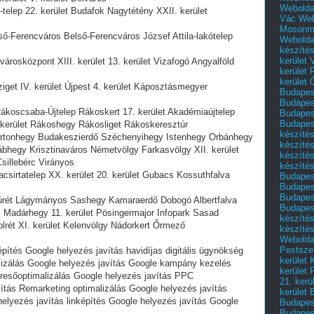
Webolda
telep 22. kerület Budafok Nagytétény XXII. kerület
Vác
Web
Mosonm
lső-Ferencváros Belső-Ferencváros József Attila-lakótelep
Webolda
készíté
kerület 
árosközpont XIII. kerület 13. kerület Vizafogó Angyalföld
kerület
kerület
get IV. kerület Újpest 4. kerület Káposztásmegyer
Budapest
Budapest
koscsaba-Újtelep Rákoskert 17. kerület Akadémiaújtelep
Budapest
Budapest
kerület Rákoshegy Rákosliget Rákoskeresztúr
készítés
ártonhegy Budakeszierdő Széchenyihegy Istenhegy Orbánhegy
készítés
ábhegy Krisztinaváros Németvölgy Farkasvölgy XII. kerület
készíté
sillebérc Virányos
készítés
csirtatelep XX. kerület 20. kerület Gubacs Kossuthfalva
Budapes
Budapest
Budapest
úrét Lágymányos Sashegy Kamaraerdő Dobogó Albertfalva
Budapest
 Madárhegy 11. kerület Pösingermajor Infopark Sasad
készítés
lrét XI. kerület Kelenvölgy Nádorkert Őrmező
készítés
Weboldal
Pestszen
építés Google helyezés javítás havidíjas digitális ügynökség
kerület 
lizálás Google helyezés javítás Google kampány kezelés
kerület 
resőoptimalizálás Google helyezés javítás PPC
21. kerü
tás Remarketing optimalizálás Google helyezés javítás
kerület 
helyezés javítás linképítés Google helyezés javítás Google
Budapest
Budapes