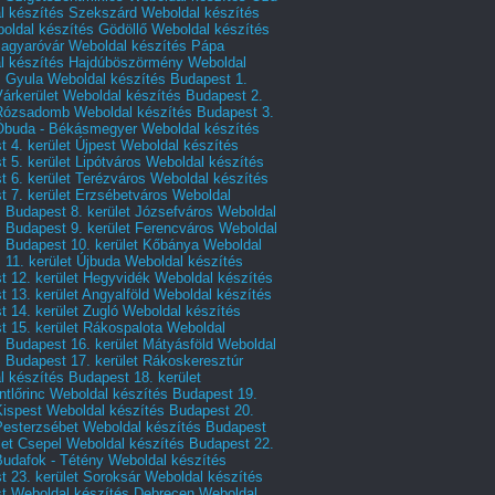
l készítés Szekszárd
Weboldal készítés
oldal készítés Gödöllő
Weboldal készítés
agyaróvár
Weboldal készítés Pápa
l készítés Hajdúböszörmény
Weboldal
s Gyula
Weboldal készítés Budapest 1.
Várkerület
Weboldal készítés Budapest 2.
 Rózsadomb
Weboldal készítés Budapest 3.
 Óbuda - Békásmegyer
Weboldal készítés
 4. kerület Újpest
Weboldal készítés
 5. kerület Lipótváros
Weboldal készítés
 6. kerület Terézváros
Weboldal készítés
 7. kerület Erzsébetváros
Weboldal
 Budapest 8. kerület Józsefváros
Weboldal
 Budapest 9. kerület Ferencváros
Weboldal
s Budapest 10. kerület Kőbánya
Weboldal
 11. kerület Újbuda
Weboldal készítés
t 12. kerület Hegyvidék
Weboldal készítés
 13. kerület Angyalföld
Weboldal készítés
 14. kerület Zugló
Weboldal készítés
 15. kerület Rákospalota
Weboldal
 Budapest 16. kerület Mátyásföld
Weboldal
 Budapest 17. kerület Rákoskeresztúr
 készítés Budapest 18. kerület
tlőrinc
Weboldal készítés Budapest 19.
Kispest
Weboldal készítés Budapest 20.
Pesterzsébet
Weboldal készítés Budapest
let Csepel
Weboldal készítés Budapest 22.
Budafok - Tétény
Weboldal készítés
 23. kerület Soroksár
Weboldal készítés
t
Weboldal készítés Debrecen
Weboldal