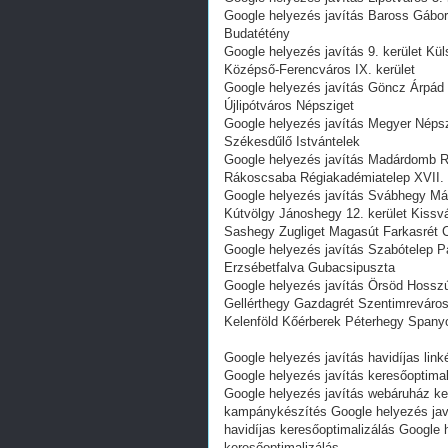
Google helyezés javítás Baross Gábor-
Budatétény
Google helyezés javítás 9. kerület Kü
Középső-Ferencváros IX. kerület
Google helyezés javítás Göncz Árpád v
Újlipótváros Népsziget
Google helyezés javítás Megyer Népszi
Székesdűlő Istvántelek
Google helyezés javítás Madárdomb Rá
Rákoscsaba Régiakadémiatelep XVII. 
Google helyezés javítás Svábhegy M
Kútvölgy Jánoshegy 12. kerület Kissv
Sashegy Zugliget Magasút Farkasrét C
Google helyezés javítás Szabótelep Pa
Erzsébetfalva Gubacsipuszta
Google helyezés javítás Örsöd Hossz
Gellérthegy Gazdagrét Szentimreváros
Kelenföld Kőérberek Péterhegy Spanyo
Google helyezés javítás havidíjas link
Google helyezés javítás keresőoptima
Google helyezés javítás webáruház ke
kampánykészítés Google helyezés javí
havidíjas keresőoptimalizálás Google 
keresőoptimalizálás