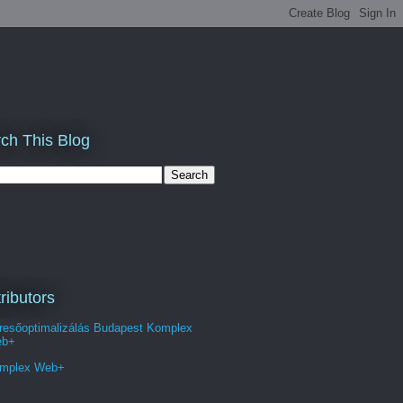
ch This Blog
ributors
resőoptimalizálás Budapest Komplex
b+
mplex Web+