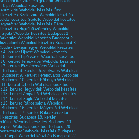
Weboldal készítés Salgótarján
Weboldal
s Baja
Weboldal készítés
zentmiklós
Weboldal készítés Ózd
l készítés Szekszárd
Weboldal készítés
oldal készítés Gödöllő
Weboldal készítés
agyaróvár
Weboldal készítés Pápa
l készítés Hajdúböszörmény
Weboldal
s Gyula
Weboldal készítés Budapest 1.
Várkerület
Weboldal készítés Budapest 2.
 Rózsadomb
Weboldal készítés Budapest 3.
 Óbuda - Békásmegyer
Weboldal készítés
 4. kerület Újpest
Weboldal készítés
 5. kerület Lipótváros
Weboldal készítés
 6. kerület Terézváros
Weboldal készítés
 7. kerület Erzsébetváros
Weboldal
 Budapest 8. kerület Józsefváros
Weboldal
 Budapest 9. kerület Ferencváros
Weboldal
s Budapest 10. kerület Kőbánya
Weboldal
 11. kerület Újbuda
Weboldal készítés
t 12. kerület Hegyvidék
Weboldal készítés
 13. kerület Angyalföld
Weboldal készítés
 14. kerület Zugló
Weboldal készítés
 15. kerület Rákospalota
Weboldal
 Budapest 16. kerület Mátyásföld
Weboldal
 Budapest 17. kerület Rákoskeresztúr
 készítés Budapest 18. kerület
tlőrinc
Weboldal készítés Budapest 19.
Kispest
Weboldal készítés Budapest 20.
Pesterzsébet
Weboldal készítés Budapest
let Csepel
Weboldal készítés Budapest 22.