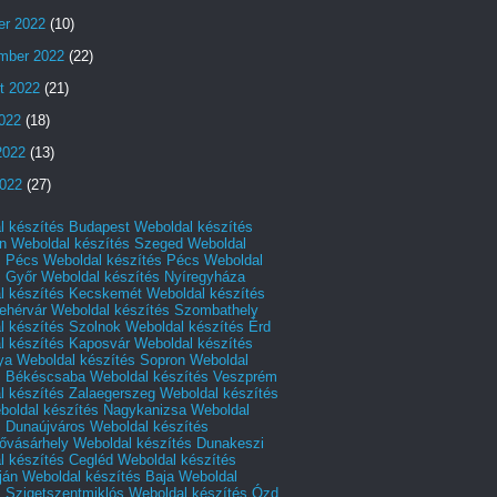
er 2022
(10)
mber 2022
(22)
t 2022
(21)
2022
(18)
2022
(13)
022
(27)
l készítés Budapest
Weboldal készítés
n
Weboldal készítés Szeged
Weboldal
s Pécs
Weboldal készítés Pécs
Weboldal
s Győr
Weboldal készítés Nyíregyháza
l készítés Kecskemét
Weboldal készítés
ehérvár
Weboldal készítés Szombathely
l készítés Szolnok
Weboldal készítés Érd
l készítés Kaposvár
Weboldal készítés
ya
Weboldal készítés Sopron
Weboldal
s Békéscsaba
Weboldal készítés Veszprém
l készítés Zalaegerszeg
Weboldal készítés
boldal készítés Nagykanizsa
Weboldal
s Dunaújváros
Weboldal készítés
vásárhely
Weboldal készítés Dunakeszi
l készítés Cegléd
Weboldal készítés
ján
Weboldal készítés Baja
Weboldal
s Szigetszentmiklós
Weboldal készítés Ózd