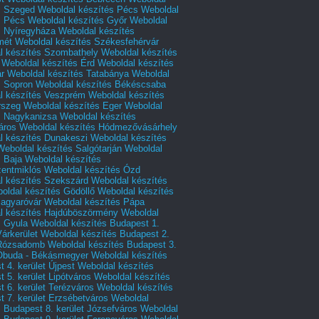
s Szeged
Weboldal készítés Pécs
Weboldal
s Pécs
Weboldal készítés Győr
Weboldal
s Nyíregyháza
Weboldal készítés
mét
Weboldal készítés Székesfehérvár
l készítés Szombathely
Weboldal készítés
Weboldal készítés Érd
Weboldal készítés
r
Weboldal készítés Tatabánya
Weboldal
s Sopron
Weboldal készítés Békéscsaba
l készítés Veszprém
Weboldal készítés
rszeg
Weboldal készítés Eger
Weboldal
s Nagykanizsa
Weboldal készítés
áros
Weboldal készítés Hódmezővásárhely
l készítés Dunakeszi
Weboldal készítés
Weboldal készítés Salgótarján
Weboldal
s Baja
Weboldal készítés
zentmiklós
Weboldal készítés Ózd
l készítés Szekszárd
Weboldal készítés
oldal készítés Gödöllő
Weboldal készítés
agyaróvár
Weboldal készítés Pápa
l készítés Hajdúböszörmény
Weboldal
s Gyula
Weboldal készítés Budapest 1.
Várkerület
Weboldal készítés Budapest 2.
 Rózsadomb
Weboldal készítés Budapest 3.
 Óbuda - Békásmegyer
Weboldal készítés
 4. kerület Újpest
Weboldal készítés
 5. kerület Lipótváros
Weboldal készítés
 6. kerület Terézváros
Weboldal készítés
 7. kerület Erzsébetváros
Weboldal
 Budapest 8. kerület Józsefváros
Weboldal