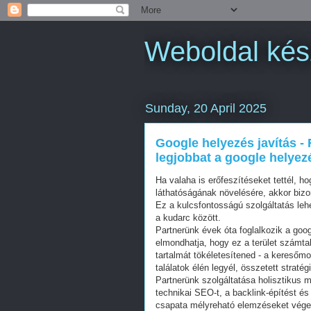
Weboldal kés
Sunday, 20 April 2025
Google helyezés javítás - 
legjobbat a google helyezé
Ha valaha is erőfeszítéseket tettél, h
láthatóságának növelésére, akkor bizon
Ez a kulcsfontosságú szolgáltatás lehe
a kudarc között.
Partnerünk évek óta foglalkozik a goog
elmondhatja, hogy ez a terület számta
tartalmát tökéletesítened - a keresőm
találatok élén legyél, összetett straté
Partnerünk szolgáltatása holisztikus 
technikai SEO-t, a backlink-építést és 
csapata mélyreható elemzéseket végez,