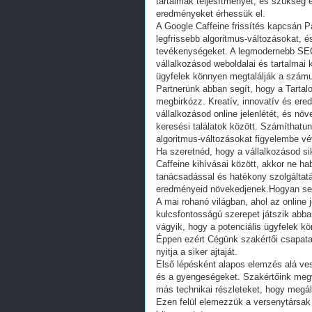
tartalmak teljesítményét, és szükség e
eredményeket érhessük el.
A Google Caffeine frissítés kapcsán P
legfrissebb algoritmus-változásokat, 
tevékenységeket. A legmodernebb SEO-
vállalkozásod weboldalai és tartalmai 
ügyfelek könnyen megtalálják a számu
Partnerünk abban segít, hogy a Tartal
megbirkózz. Kreatív, innovatív és ere
vállalkozásod online jelenlétét, és nö
keresési találatok között. Számíthatun
algoritmus-változásokat figyelembe vé
Ha szeretnéd, hogy a vállalkozásod s
Caffeine kihívásai között, akkor ne h
tanácsadással és hatékony szolgáltatás
eredményeid növekedjenek.Hogyan seg
A mai rohanó világban, ahol az online 
kulcsfontosságú szerepet játszik abban
vágyik, hogy a potenciális ügyfelek k
Éppen ezért Cégünk szakértői csapata a
nyitja a siker ajtaját.
Első lépésként alapos elemzés alá ve
és a gyengeségeket. Szakértőink megv
más technikai részleteket, hogy megáll
Ezen felül elemezzük a versenytársak 