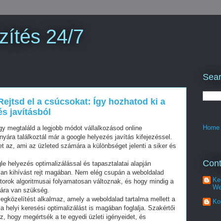
zítés 24/7
Sear
Rejtsd el a csúcsokat: Így hozhatod ki a
s javításból
Home
ogy megtaláld a legjobb módot vállalkozásod online
yára találkoztál már a google helyezés javítás kifejezéssel.
t az, ami az üzleted számára a különbséget jelenti a siker és
Cont
le helyezés optimalizálással és tapasztalatai alapján
lan kihívást rejt magában. Nem elég csupán a weboldalad
Ke
otorok algoritmusai folyamatosan változnak, és hogy mindig a
We
giára van szükség.
megközelítést alkalmaz, amely a weboldalad tartalma mellett a
Ko
a helyi keresési optimalizálást is magában foglalja. Szakértői
 hogy megértsék a te egyedi üzleti igényeidet, és